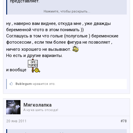
представляет.
Нажмите, чтобы раскрыть...
Фото в купальнике девушки с хорошей фигуркой
интересно, а фото полуголой беременной женщины, ну
ну , наверно вам виднее, откуда мне , уже дважды
простите....и уж поверьте не захочется ни вам ни
беременной чтото в этом понимать ))
вашему спутнику больше никогда такие фотографии
Соглашусь в том что голые (полуголые ) беременские
смотреть, захочется быстрее восстановить фигурку и
фотосессии , если тем более фигура не позволяет ,
уделять внимание малышу.
ничего хорошего не вызывают.
Но есть и другие варианты.
и вообще
Bublegum
нравится это.
Мягколапка
А ну-ка шить отсюда!
20 янв 2011
#78