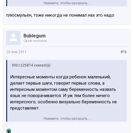
Нажмите, чтобы раскрыть...
Фото в купальнике девушки с хорошей фигуркой
интересно, а фото полуголой беременной женщины, ну
плюсмульён, тоже никогда не понимал нах это надо
простите....и уж поверьте не захочется ни вам ни
вашему спутнику больше никогда такие фотографии
смотреть, захочется быстрее восстановить фигурку и
Bublegum
уделять внимание малышу.
Свой человек
20 янв 2011
#76
300;1225874 сказал(а):
Интересные моменты когда ребенок маленький,
делает первые шаги, говорит первые слова, а
интересным моментом саму беременность назвать
язык не поворачивается. И уж тем более ничего
интересного, особенно визуально беременность не
представляет.
Нажмите, чтобы раскрыть...
Фото в купальнике девушки с хорошей фигуркой
интересно, а фото полуголой беременной женщины, ну