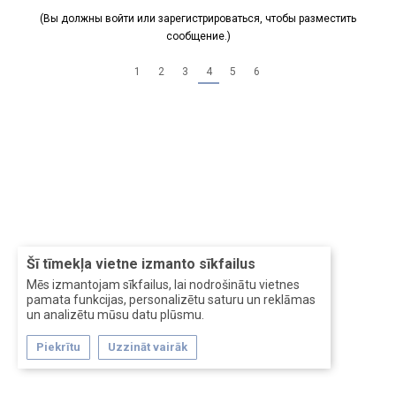
(Вы должны войти или зарегистрироваться, чтобы разместить
сообщение.)
1
2
3
4
5
6
Šī tīmekļa vietne izmanto sīkfailus
Mēs izmantojam sīkfailus, lai nodrošinātu vietnes
pamata funkcijas, personalizētu saturu un reklāmas
un analizētu mūsu datu plūsmu.
Piekrītu
Uzzināt vairāk