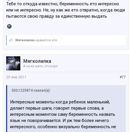
простите....и уж поверьте не захочется ни вам ни
Тебе то откуда известно, беременность ето интересно
вашему спутнику больше никогда такие фотографии
или не интересно. Не, ну как же ето отвратно, когда люди
смотреть, захочется быстрее восстановить фигурку и
пытаются свою правду за единственную выдать
уделять внимание малышу.
Мягколапка
нравится это.
Мягколапка
А ну-ка шить отсюда!
20 янв 2011
#77
300;1225874 сказал(а):
Интересные моменты когда ребенок маленький,
делает первые шаги, говорит первые слова, а
интересным моментом саму беременность назвать
язык не поворачивается. И уж тем более ничего
интересного, особенно визуально беременность не