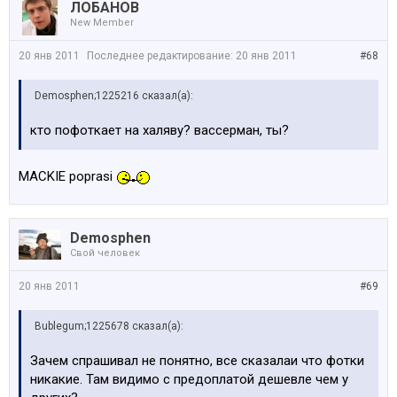
ЛОБАНОВ
New Member
20 янв 2011
Последнее редактирование:
20 янв 2011
#68
Demosphen;1225216 сказал(а):
кто пофоткает на халяву? вассерман, ты?
MACKIE poprasi
Demosphen
Свой человек
20 янв 2011
#69
Bublegum;1225678 сказал(а):
Зачем спрашивал не понятно, все сказалаи что фотки
никакие. Там видимо с предоплатой дешевле чем у