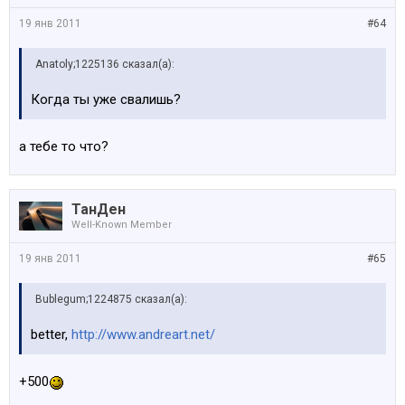
19 янв 2011
#64
Anatoly;1225136 сказал(а):
Когда ты уже свалишь?
а тебе то что?
ТанДен
Well-Known Member
19 янв 2011
#65
Bublegum;1224875 сказал(а):
better,
http://www.andreart.net/
+500