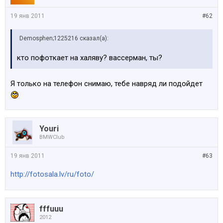
19 янв 2011
#62
Demosphen;1225216 сказал(а):
кто пофоткает на халяву? вассерман, ты?
Я только на телефон снимаю, тебе навряд ли подойдет
Youri
BMWClub
19 янв 2011
#63
http://fotosala.lv/ru/foto/
fffuuu
2012