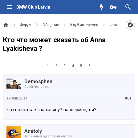
BMW Club Latvia
Форум
Общение
Клуб интересов
Фото
Кто что может сказать об Anna
Lyakisheva ?
1
2
3
4
5
6
Demosphen
Свой человек
19 янв 2011
#61
кто пофоткает на халяву? вассерман, ты?
Anatoly
Типичный одесский еврей