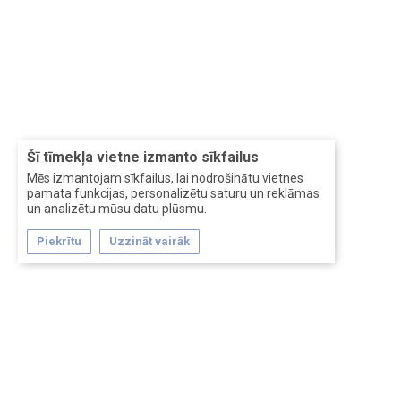
Šī tīmekļa vietne izmanto sīkfailus
Mēs izmantojam sīkfailus, lai nodrošinātu vietnes
pamata funkcijas, personalizētu saturu un reklāmas
un analizētu mūsu datu plūsmu.
Piekrītu
Uzzināt vairāk
Forum software by XenForo™
Перевод:
XF-Russia.ru