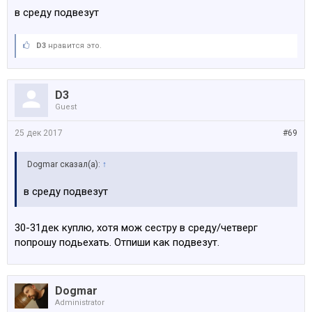
в среду подвезут
D3
нравится это.
D3
Guest
25 дек 2017
#69
Dogmar сказал(а):
↑
в среду подвезут
30-31дек куплю, хотя мож сестру в среду/четверг
попрошу подьехать. Отпиши как подвезут.
Dogmar
Administrator