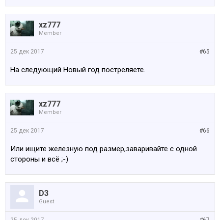
xz777
Member
25 дек 2017
#65
На следующий Новый год постреляете.
xz777
Member
25 дек 2017
#66
Или ищите железную под размер,заваривайте с одной
стороны и всё ;-)
D3
Guest
25 дек 2017
#67