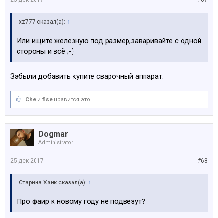
xz777 сказал(а):
↑
Или ищите железную под размер,заваривайте с одной
стороны и всё ;-)
Забыли добавить купите сварочный аппарат.
Che
и
fise
нравится это.
Dogmar
Administrator
25 дек 2017
#68
Старина Хэнк сказал(а):
↑
Про фаир к новому году не подвезут?