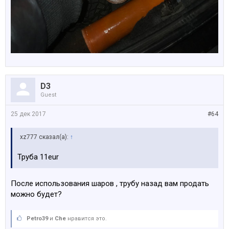
D3
Guest
25 дек 2017
#64
xz777 сказал(а):
↑
Труба 11eur
После использования шаров , трубу назад вам продать
можно будет?
Petro39
и
Che
нравится это.