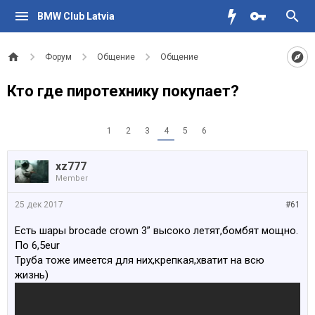
BMW Club Latvia
Форум
Общение
Общение
Кто где пиротехнику покупает?
1
2
3
4
5
6
xz777
Member
25 дек 2017
#61
Есть шары brocade crown 3” высоко летят,бомбят мощно.
По 6,5eur
Труба тоже имеется для них,крепкая,хватит на всю
жизнь)