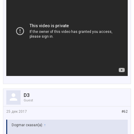
D3
Guest
25 дек 2017
#62
Dogmar сказал(а):
↑