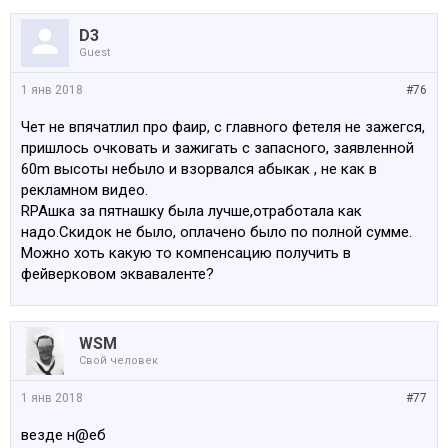
D3
Guest
1 янв 2018
#76
Чет не впячатлил про фаир, с главного фетеля не зажегся,
пришлось очковать и зажигать с запасного, заявленной
60m высоты небыло и взорвался абыкак , не как в
рекламном видео.
RPAшка за пятнашку была лучше,отработала как
надо.Скидок не было, оплачено было по полной сумме.
Можно хоть какую то компенсацию получить в
фейверковом экваваленте?
WSM
Свой человек
1 янв 2018
#77
везде н@еб