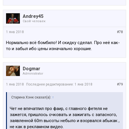
Andrey45
Свой человек
1 янв 2018
#78
Нормально всё бомбило! И скидку сделал. Про неё как-
то и забыл ибо цены изначально хорошие.
Dogmar
Administrator
1 янв 2018
Последнее редактирование:
1 янв 2018
#79
Старина Хэнк сказал(а):
↑
Чет не впячатлил про фаир, с главного фетеля не
зажегся, пришлось очковать и зажигать с запасного,
заявленной 60m высоты небыло и взорвался абыкак ,
не как в рекламном видео.