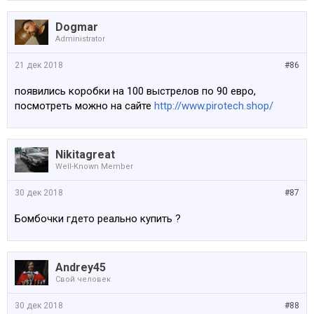
Dogmar
Administrator
21 дек 2018
#86
появились коробки на 100 выстрелов по 90 евро,
посмотреть можно на сайте
http://www.pirotech.shop/
Nikitagreat
Well-Known Member
30 дек 2018
#87
Бомбочки гдето реально купить ?
Andrey45
Свой человек
30 дек 2018
#88