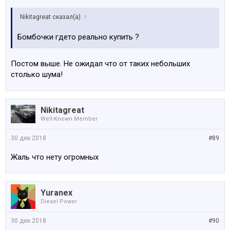
Nikitagreat сказал(а):
↑
Бомбочки гдето реально купить ?
Постом выше. Не ожидал что от таких небольших
столько шума!
Nikitagreat
Well-Known Member
30 дек 2018
#89
Жаль что нету огромных
Yuranex
Diesel Power
30 дек 2018
#90