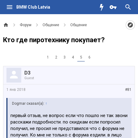
BMW Club Latvia
Форум
Общение
Общение
Кто где пиротехнику покупает?
1
2
3
4
5
6
D3
Guest
1 янв 2018
#81
Dogmar сказал(а):
↑
первый отзыв, не вопрос если что пошло не так звони
расскажи подробности. по скидкам если попросил
получил, не просил не представился что с форума не
получил. Ко мне не только с форума ездили. в лицо