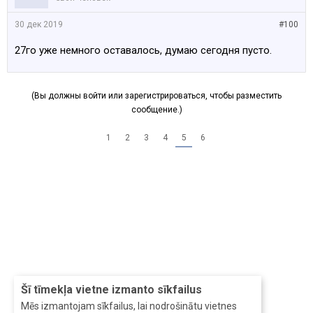
30 дек 2019
#100
27го уже немного оставалось, думаю сегодня пусто.
(Вы должны войти или зарегистрироваться, чтобы разместить
сообщение.)
1
2
3
4
5
6
Šī tīmekļa vietne izmanto sīkfailus
Mēs izmantojam sīkfailus, lai nodrošinātu vietnes