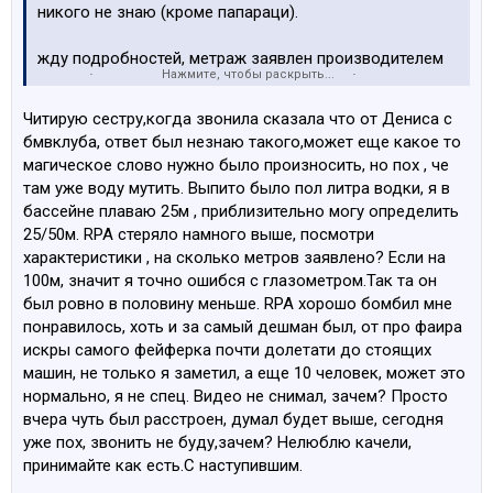
никого не знаю (кроме папараци).
жду подробностей, метраж заявлен производителем
Нажмите, чтобы раскрыть...
хотел бы знать как измеряли и сколько было выпито
Читирую сестру,когда звонила сказала что от Дениса с
так же те кто брали про фаер прошу отзывов.
бмвклуба, ответ был незнаю такого,может еще какое то
магическое слово нужно было произносить, но пох , че
есть видос? насчет запасного не понятна претензия,
там уже воду мутить. Выпито было пол литра водки, я в
производитель не зря запасной положил, но не
бассейне плаваю 25м , приблизительно могу определить
вопрос фигня неприятная, короче звони
25/50м. RPA стеряло намного выше, посмотри
характеристики , на сколько метров заявлено? Если на
100м, значит я точно ошибся с глазометром.Так та он
был ровно в половину меньше. RPA хорошо бомбил мне
понравилось, хоть и за самый дешман был, от про фаира
искры самого фейферка почти долетати до стоящих
машин, не только я заметил, а еще 10 человек, может это
нормально, я не спец. Видео не снимал, зачем? Просто
вчера чуть был расстроен, думал будет выше, сегодня
уже пох, звонить не буду,зачем? Нелюблю качели,
принимайте как есть.С наступившим.