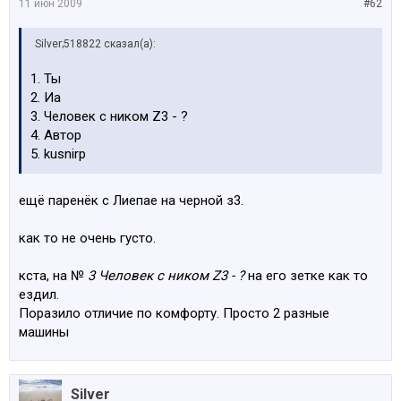
11 июн 2009
#62
Silver;518822 сказал(а):
1. Ты
2. Иа
3. Человек с ником Z3 - ?
4. Автор
5. kusnirp
ещё паренёк с Лиепае на черной з3.
как то не очень густо.
кста, на №
3 Человек с ником Z3 - ?
на его зетке как то
ездил.
Поразило отличие по комфорту. Просто 2 разные
машины
Silver