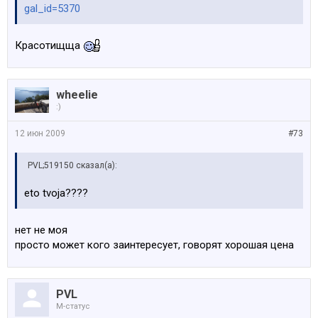
gal_id=5370
Красотищща
wheelie
:)
12 июн 2009
#73
PVL;519150 сказал(а):
eto tvoja????
нет не моя
просто может кого заинтересует, говорят хорошая цена
PVL
M-статус