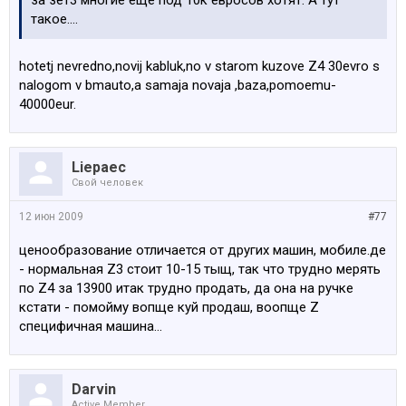
за зет3 многие еще под 10к евросов хотят. А тут
такое....
hotetj nevredno,novij kabluk,no v starom kuzove Z4 30evro s
nalogom v bmauto,a samaja novaja ,baza,pomoemu-
40000eur.
Liepaec
Свой человек
12 июн 2009
#77
ценообразование отличается от других машин, мобиле.де
- нормальная Z3 стоит 10-15 тыщ, так что трудно мерять
по Z4 за 13900 итак трудно продать, да она на ручке
кстати - помойму вопще куй продаш, воопще Z
специфичная машина...
Darvin
Active Member