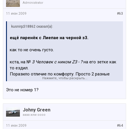
Administrator
11 июн 2009
#63
kusnirp;518862 сказал(а):
ещё паренёк с Лиепае на черной з3.
как то не очень густо.
кста, на №
3 Человек с ником Z3 - ?
на его зетке как
то ездил.
Поразило отличие по комфорту. Просто 2 разные
Нажмите, чтобы раскрыть...
машины
Это не номер 1?
Johny Green
аааа или оооо
11 июн 2009
#64