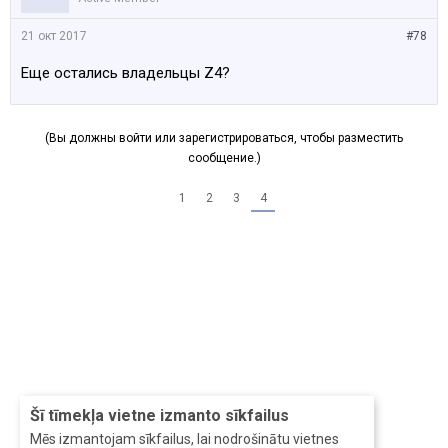
21 окт 2017
#78
Еще остались владельцы Z4?
(Вы должны войти или зарегистрироваться, чтобы разместить
сообщение.)
1
2
3
4
Šī tīmekļa vietne izmanto sīkfailus
Mēs izmantojam sīkfailus, lai nodrošinātu vietnes