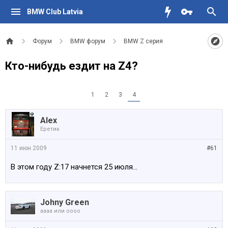
BMW Club Latvia
Форум
BMW форум
BMW Z серия
Кто-нибудь ездит на Z4?
1
2
3
4
Alex
Еретик
11 июн 2009
#61
В этом году Z:17 начнется 25 июля...
Johny Green
аааа или оооо