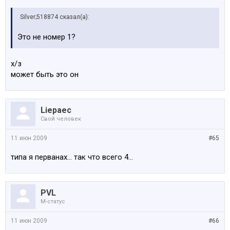
Silver;518874 сказал(а):
Это не номер 1?
х/з
может быть это он
Liepaec
Свой человек
11 июн 2009
#65
типа я перванах... так что всего 4...
PVL
M-статус
11 июн 2009
#66