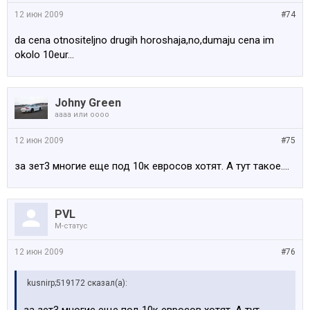
12 июн 2009
#74
da cena otnositeljno drugih horoshaja,no,dumaju cena im
okolo 10eur...
Johny Green
аааа или оооо
12 июн 2009
#75
за зет3 многие еще под 10к евросов хотят. А тут такое....
PVL
M-статус
12 июн 2009
#76
kusnirp;519172 сказал(а):