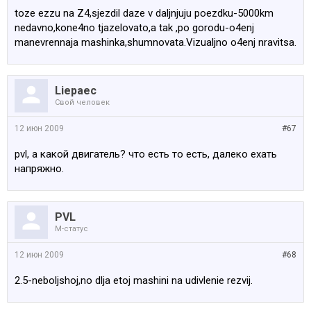
toze ezzu na Z4,sjezdil daze v daljnjuju poezdku-5000km
nedavno,kone4no tjazelovato,a tak ,po gorodu-o4enj
manevrennaja mashinka,shumnovata.Vizualjno o4enj nravitsa.
Liepaec
Свой человек
12 июн 2009
#67
pvl, а какой двигатель? что есть то есть, далеко ехать
напряжно.
PVL
M-статус
12 июн 2009
#68
2.5-neboljshoj,no dlja etoj mashini na udivlenie rezvij.