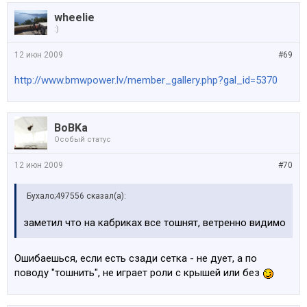
wheelie
:)
12 июн 2009
#69
http://www.bmwpower.lv/member_gallery.php?gal_id=5370
BoBKa
Особый статус
12 июн 2009
#70
Бухало;497556 сказал(а):
заметил что на кабриках все тошнят, ветренно видимо
Ошибаешься, если есть сзади сетка - не дует, а по
поводу "тошнить", не играет роли с крышей или без