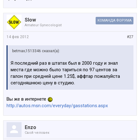
Код Наименование (порт) Наименование (EPC)
S212A AUSSTATTUNG BREMSANLAGE LAENDER
Оснащение тормозной системой экспорт.
Slow
S302A ALARMANLAGE Система сигнализации
КОМАНДА ФОРУМА
Amateur Gynecologist
S459A SITZVERSTELLUNG, ELEKTR.MIT MEMORY
Эл.рег.положения сиденья с функц.памяти
14 фев 2012
#27
S521A REGENSENSOR Regensensor
S522A XENON-LICHT Ксеноновая фара
betmax;1513346 сказал(а):
S524A ADAPTIVES KURVENLICHT Адаптивное
освещение поворотов
Я последний раз в штатах был в 2000 году и знал
S544A GESCHWINDIGKEITSREGEL. MIT BREMSF. Круиз-
места где можно было тариться по 97 центов за
контроль с функц.подтормаживания
галон при средней цене 1.25$, аффтар пожалуйста
S645A RADIO-STEUERUNG US Радиоприемник BMW для
сегодняшнюю цену в студию.
США
S676A HIFI LAUTSPRECHERSYSTEM Система
Вы же в интернете
динамиков HiFi
http://autos.msn.com/everyday/gasstations.aspx
S694A CD-WECHSLER VORBEREITUNG Подгот.под CD-
чейнд.на 6 диск.BMW
S823A HEISSLAND-AUSFUEHRUNG Исполнение для
жарких стран
Enzo
S853A SPRACHVERSION ENGLISCH Надпись для панели
Свой человек
приборов, англ.