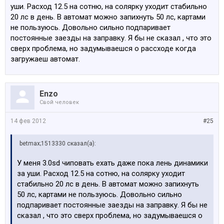
уши. Расход 12.5 на сотню, на солярку уходит стабильно
S4NAA INNENSPIEGEL MIT DIGITALEM KOMPASS
20 лс в день. В автомат можно запихнуть 50 лс, картами
Внутреннее зеркало с цифровым корпусом
не пользуюсь. Довольно сильно подпаривает
S4NBA KLIMAAUTOMATIK MIT 4-ZONENREGELUNG
постоянные заезды на заправку. Я бы не сказал , что это
Автом.сист.кондиц.с 4-зонным регулир.
сверх проблема, но задумываешся о рассходе когда
S502A SCHEINWERFER-WASCHANLAGE система
загружаеш автомат.
омывателей фар
S508A PARK DISTANCE CONTROL (PDC) Сигнализация
авар.сближен.при парк.(PDC)
S563A LICHTPAKET Пакет светотехники
Enzo
S609A NAVIGATIONSSYSTEM PROFESSIONAL Система
Свой человек
навигации Professional
14 фев 2012
#25
S620A SPRACHEINGABESYSTEM Система ввода
голосовых сообщений
betmax;1513330 сказал(а):
Код Наименование (порт) Наименование (EPC)
S639A KOMPLETTVORB. HANDY USA/CDN Полная
У меня 3.0sd чиповать ехать даже пока лень динамики
подгот.под моб.телефон США/Канада
за уши. Расход 12.5 на сотню, на солярку уходит
S655A SATELLITENTUNER спутниковый радиоприемник
стабильно 20 лс в день. В автомат можно запихнуть
BMW
50 лс, картами не пользуюсь. Довольно сильно
S697A AREA-CODE 1 код 1 для DVD
подпаривает постоянные заезды на заправку. Я бы не
S6AAA BMW TELESERVICES BMW ТелеСервис
сказал , что это сверх проблема, но задумываешся о
S6ABA STEUERUNG TELESERVICES Управление