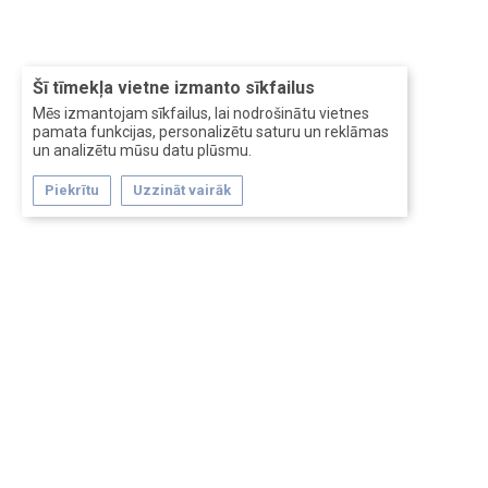
Šī tīmekļa vietne izmanto sīkfailus
Mēs izmantojam sīkfailus, lai nodrošinātu vietnes
pamata funkcijas, personalizētu saturu un reklāmas
un analizētu mūsu datu plūsmu.
Piekrītu
Uzzināt vairāk
Forum software by XenForo™
Перевод:
XF-Russia.ru