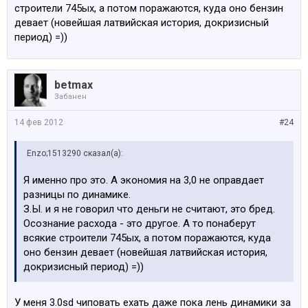
S402A PANORAMA GLASDACH Панорамная крыша с
строители 745ых, а потом поражаются, куда оно бензин
электроприводом
девает (новейшая латвийская история, докризисный
S417A SONNENSCHUTZROLLO HINTERE TUERSCH.
период) =))
Солнецезащитная штора окна двери Зд
S430A INNEN-/AUSSENSPIEGEL AUT.ABBLENDEND
Внутр./нар.зерк.с затемнением
betmax
S431A INNENSPIEGEL,AUTOMATISCH ABBLENDEND
Забанен
Внутр.зеркало с автоматич.затемнением
Код Наименование (порт) Наименование (EPC)
14 фев 2012
#24
S441A RAUCHERPAKET Комплект для курящих
S464A SKISACK чехол для перевозки лыж
Enzo;1513290 сказал(а):
S481A SPORTSITZE FUER FAHRER/BEIFAHRER
Спортивное сиденье
Я именно про это. А экономия на 3,0 не оправдает
S488A LORDOSENSTUETZE FAHRER/BEIFAHRER
разницы по динамике.
Поясничная опора водителя и перед.пасс.
З.Ы. и я не говорил что деньги не считают, это бред.
S493A ABLAGENPAKET Пакет мест хранения
Осознание расхода - это другое. А то понаберут
S494A SITZHEIZUNG FUER FAHRER/BEIFAHRER Система
всякие строители 745ых, а потом поражаются, куда
обогр.сиден.водителя/перед.пасс.
оно бензин девает (новейшая латвийская история,
S496A SITZHEIZUNG FUER FONDSITZE Система
докризисный период) =))
обогрева сиденья Зд
S4AZA EDELHOLZAUS. BAMBUS MASER DUNKEL
У меня 3.0sd чиповать ехать даже пока лень динамики за
Отд.цен.пор.дер.Bambus узор.др.темн.