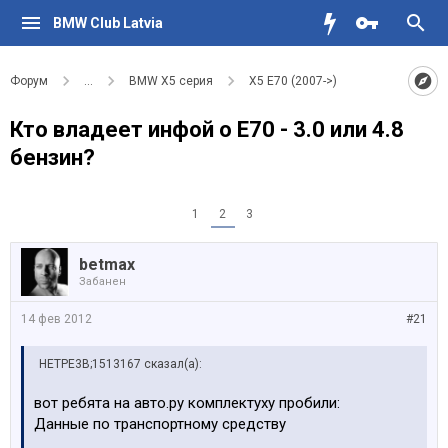
BMW Club Latvia
Форум
...
BMW X5 серия
X5 E70 (2007->)
Кто владеет инфой о E70 - 3.0 или 4.8
бензин?
1
2
3
betmax
Забанен
14 фев 2012
#21
HETPE3B;1513167 сказал(а):
вот ребята на авто.ру комплектуху пробили:
Данные по транспортному средству