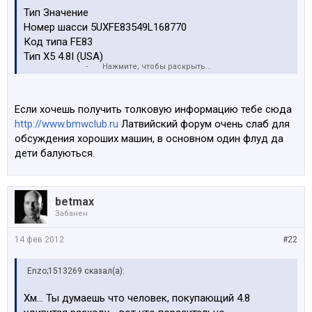
Тип Значение
Номер шасси 5UXFE83549L168770
Код типа FE83
Тип X5 4.8I (USA)
Нажмите, чтобы раскрыть...
E-серия E70 ()
Серия X
Тип GEFZG
Если хочешь получить толковую информацию тебе сюда
Рулевое управление LL
http://www.bmwclub.ru
Латвийский форум очень слаб для
Двери 5
обсуждения хороших машин, в основном один флуд да
Двигатель N62/TU
дети балуються.
Рабочий объем 4.80
Мощность 261
Привод ALLR
betmax
Коробка передач AUT
Забанен
Цвет ALPINWEISS 3 (300)
Обивка LEDER NEVADA/SCHWARZ (LUSW)
14 фев 2012
#22
Дата пр-ва 2008-10-06
Enzo;1513269 сказал(а):
Хм... Ты думаешь что человек, покупающий 4.8
Дополн. оборудование