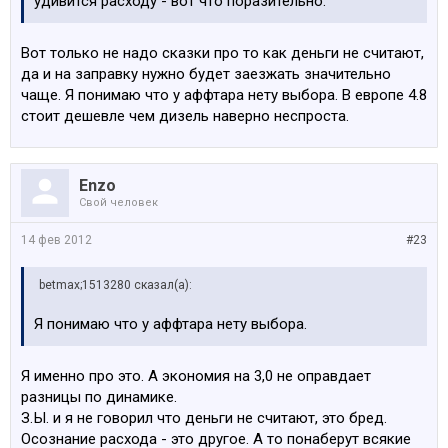
удивится расходу - вот что поразительно.
Код Наименование (порт) Наименование (EPC)
Вот только не надо сказки про то как деньги не считают,
S248A LENKRADHEIZUNG Система обогрева рулевого
да и на заправку нужно будет заезжать значительно
колеса
чаще. Я понимаю что у аффтара нету выбора. В европе 4.8
S255A SPORT-LEDERLENKRAD Спортивное рулевое
стоит дешевле чем дизель наверно неспроста.
колесо с НПБ кожа
S2LEA LM RAEDER Y-SPEICHE 214 M. MISCH. Л/с диск
BMW c Y-обр.спицами диз.214
S2VAA ADAPTIVE DRIVE Настройка ходовой части
Enzo
"Adaptive Drive"
Свой человек
S2VBA REIFEN DRUCK CONTROL Система контроля
14 фев 2012
давления в шинах (RDC)
#23
S316A AUTOMATISCHE HECKKLAPPENBETAETIGUNG
Автоматический привод багажной двери
betmax;1513280 сказал(а):
S319A INTEGRIERTE UNIVERSAL-FERNBEDIENUNG
Я понимаю что у аффтара нету выбора.
Встр.универсал.дистанционное управление
S328A ALUMINIUM-TRITTBRETT Порог алюминиевый
P330A SPORTPAKET Спортивный пакет
Я именно про это. А экономия на 3,0 не оправдает
S386A DACHRELING Леер
разницы по динамике.
S3AGA RUECKFAHRKAMERA Видеокамера заднего
З.Ы. и я не говорил что деньги не считают, это бред.
хода
Осознание расхода - это другое. А то понаберут всякие