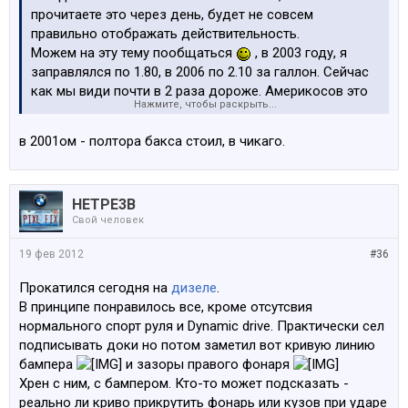
прочитаете это через день, будет не совсем
правильно отображать действительность.
Можем на эту тему пообщаться
, в 2003 году, я
заправлялся по 1.80, в 2006 по 2.10 за галлон. Сейчас
как мы види почти в 2 раза дороже. Америкосов это
Нажмите, чтобы раскрыть...
стало немного напрягать, большие, прожорливые
двигатели из моды стали выходить.
в 2001ом - полтора бакса стоил, в чикаго.
HETPE3B
Свой человек
19 фев 2012
#36
Прокатился сегодня на
дизеле
.
В принципе понравилось все, кроме отсутсвия
нормального спорт руля и Dynamic drive. Практически сел
подписывать доки но потом заметил вот кривую линию
бампера
и зазоры правого фонаря
Хрен с ним, с бампером. Кто-то может подсказать -
реально ли криво прикрутить фонарь или кузов при ударе