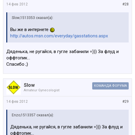
14 фев 2012
#28
S876A FUNKFREQUENZ 315 MHZ Funkfrequenz 315 MHz
S8SLA VORBEREITUNG FUER ANHAENGERKUPPLUNG
Подготовка под тягово-сцепное устройство
Slow;1513353 сказал(а):
S8SMA FAHRGESTELLNUMMER,V.AUSSEN SICHTBAR
Вы же в интернете
Идентификационный номер виден снаружи
http://autos.msn.com/everyday/gasstations.aspx
Дяденька, не ругайся, в гугле забанили =))) За флуд и
оффтопик...
Спасибо ;)
Slow
КОМАНДА ФОРУМА
Amateur Gynecologist
14 фев 2012
#29
Enzo;1513357 сказал(а):
Дяденька, не ругайся, в гугле забанили =))) За флуд и
оффтопик...