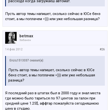
рассходе когда загружаеш автомат.
ТелеСервис
S6UHA TRAFFIC INFORMATION Информация о
дорожном движении
Пусть автор темы напишет, сколько сейчас в ЮСе бенз
S760A INDIVIDUAL HOCHGLANZ SHADOW LINE Shadow-
стоит, а мы поплачем =))) или уже небольшая разница?
Line с зеркальным блеском
S761A INDIVIDUAL SONNENSCHUTZVERGLASUNG
Индивидуальное солнцезащитное остекление
betmax
S775A INDIVIDUAL DACHHIMMEL ANTHRAZIT Потолок
Забанен
антрацит
S840A HOCHGESCHWINDIGKEITSABSTIMMUNG
14 фев 2012
#26
Настройка на высокую скорость
S8S4A DECODIERUNG VARIABLE LICHTVERTEILUN
Enzo;1513337 сказал(а):
Декодирование перем.светораспределения
S8SCA LAENDERSPEZ. TELESERVICEFREISCH.
Пусть автор темы напишет, сколько сейчас в ЮСе
Открыт.доп.телем.услуг,в завис.от страны
бенз стоит, а мы поплачем =))) или уже небольшая
S8SPA COP STEUERUNG Управление COP
разница?
Я последний раз в штатах был в 2000 году и знал места
где можно было тариться по 97 центов за галон при
Серийная комплектация
средней цене 1.25$, аффтар пожалуйста сегодняшнюю
цену в студию.