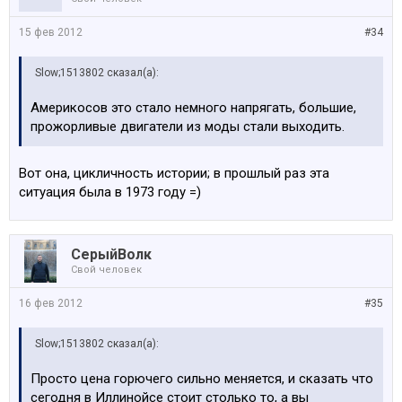
15 фев 2012
#34
Slow;1513802 сказал(а):
Америкосов это стало немного напрягать, большие,
прожорливые двигатели из моды стали выходить.
Вот она, цикличность истории; в прошлый раз эта
ситуация была в 1973 году =)
СерыйВолк
Свой человек
16 фев 2012
#35
Slow;1513802 сказал(а):
Просто цена горючего сильно меняется, и сказать что
сегодня в Иллинойсе стоит столько то, а вы