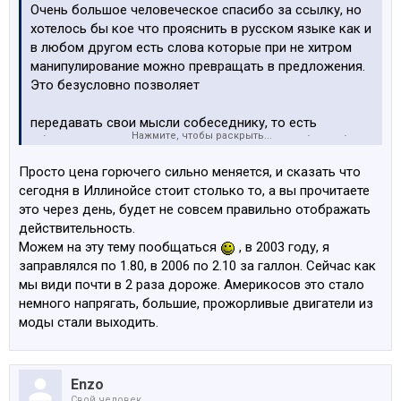
Очень большое человеческое спасибо за ссылку, но
хотелось бы кое что прояснить в русском языке как и
в любом другом есть слова которые при не хитром
манипулирование можно превращать в предложения.
Это безусловно позволяет
передавать свои мысли собеседнику, то есть
Нажмите, чтобы раскрыть...
общаться. Естественно если бы мне нужно было бы
очень знать сколько, где и как, Я бы без труда это
Просто цена горючего сильно меняется, и сказать что
узнал бы.
сегодня в Иллинойсе стоит столько то, а вы прочитаете
это через день, будет не совсем правильно отображать
p.s. прошу прощение за ненужный флуд
действительность.
Можем на эту тему пообщаться
, в 2003 году, я
заправлялся по 1.80, в 2006 по 2.10 за галлон. Сейчас как
мы види почти в 2 раза дороже. Америкосов это стало
немного напрягать, большие, прожорливые двигатели из
моды стали выходить.
Enzo
Свой человек