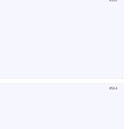
#563
#564