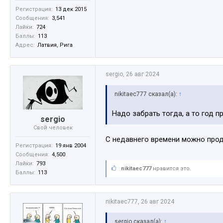
Регистрация:
13 дек 2015
Сообщения:
3,541
Лайки:
724
Баллы:
113
Адрес:
Латвия, Рига
sergio
,
26 авг 2024
nikitaec777 сказал(а):
↑
Надо забрать тогда, а то год 
sergio
Свой человек
С недавнего времени можно продл
Регистрация:
19 янв 2004
Сообщения:
4,500
Лайки:
793
nikitaec777
нравится это.
Баллы:
113
nikitaec777
,
26 авг 2024
sergio сказал(а):
↑