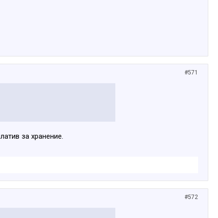
#571
латив за хранение.
#572