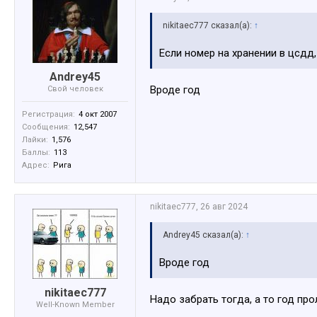
nikitaec777 сказал(а):
↑
Если номер на хранении в цсдд
Andrey45
Вроде год
Свой человек
Регистрация:
4 окт 2007
Сообщения:
12,547
Лайки:
1,576
Баллы:
113
Адрес:
Рига
nikitaec777
,
26 авг 2024
Andrey45 сказал(а):
↑
Вроде год
nikitaec777
Надо забрать тогда, а то год пр
Well-Known Member