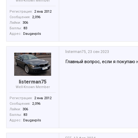
Well-Known Member
Регистрация:
2 янв 2012
Сообщения:
2,096
Лайки:
306
Баллы:
83
Адрес:
Daugavpils
listerman75
,
23 сен 2023
Главный вопрос, если я покупаю 
listerman75
Well-Known Member
Регистрация:
2 янв 2012
Сообщения:
2,096
Лайки:
306
Баллы:
83
Адрес:
Daugavpils