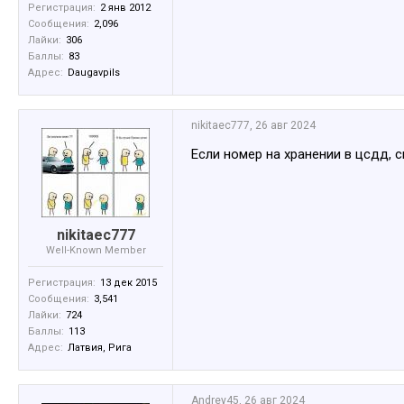
Регистрация:
2 янв 2012
Сообщения:
2,096
Лайки:
306
Баллы:
83
Адрес:
Daugavpils
nikitaec777
,
26 авг 2024
Если номер на хранении в цсдд, 
nikitaec777
Well-Known Member
Регистрация:
13 дек 2015
Сообщения:
3,541
Лайки:
724
Баллы:
113
Адрес:
Латвия, Рига
Andrey45
,
26 авг 2024