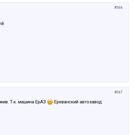
#566
mē.
#567
жив. Т.к. машина ЕрАЗ
Ереванский автозавод.