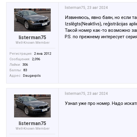
listerman75
,
23 авг 2024
Извиняюсь, явно баян, но если та
Izslēgts(Neaktīvs), reģistrācijas apl
Такой номер как-то возможно за
P.S. по прежнему интересует сери
listerman75
Well-Known Member
Регистрация:
2 янв 2012
Сообщения:
2,096
Лайки:
306
Баллы:
83
Адрес:
Daugavpils
listerman75
,
23 авг 2024
Узнал уже про номер. Надо искат
listerman75
Well-Known Member