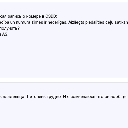
кая запись о номере в CSDD:
iecība un numura zīmes ir nederīgas. Aizliegts piedalīties ceļu satiks
получить?
я AS.
ь владельца. Т.е. очень трудно. И я сомневаюсь что он вообще 