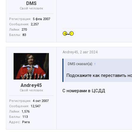
DMS
Свой человек
Регистрация:
5 фев 2007
Сообщения:
2,257
Лайки:
270
Баллы:
83
Andrey45
,
2 авг 2024
DMS сказал(а):
↑
Подскажите как переставить н
Andrey45
С номерами в ЦСДД
Свой человек
Регистрация:
4 окт 2007
Сообщения:
12,547
Лайки:
1,576
Баллы:
113
Адрес:
Рига