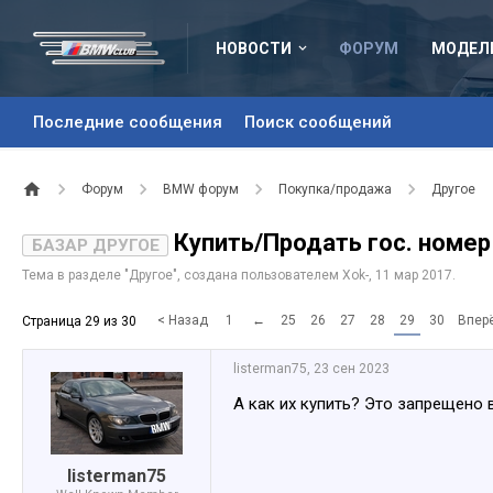
НОВОСТИ
ФОРУМ
МОДЕЛ
Последние сообщения
Поиск сообщений
Форум
BMW форум
Покупка/продажа
Другое
Купить/Продать гос. номер
БАЗАР ДРУГОЕ
Тема в разделе "
Другое
", создана пользователем
Xok-
,
11 мар 2017
.
< Назад
1
←
25
26
27
28
29
30
Впер
Страница 29 из 30
listerman75
,
23 сен 2023
А как их купить? Это запрещено
listerman75