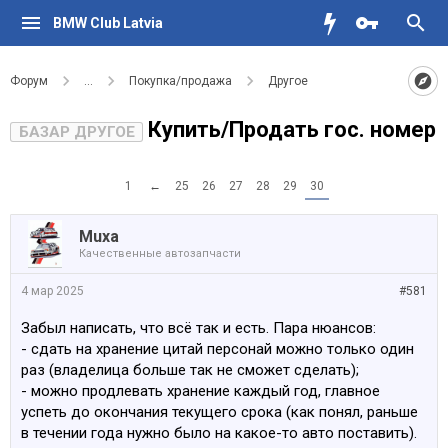
BMW Club Latvia
Форум
...
Покупка/продажа
Другое
Купить/Продать гос. номер
БАЗАР ДРУГОЕ
1
←
25
26
27
28
29
30
Muxa
Качественные автозапчасти
4 мар 2025
#581
Забыл написать, что всё так и есть. Пара нюансов:
- сдать на хранение цитай персонай можно только один
раз (владелица больше так не сможет сделать);
- можно продлевать хранение каждый год, главное
успеть до окончания текущего срока (как понял, раньше
в течении года нужно было на какое-то авто поставить).