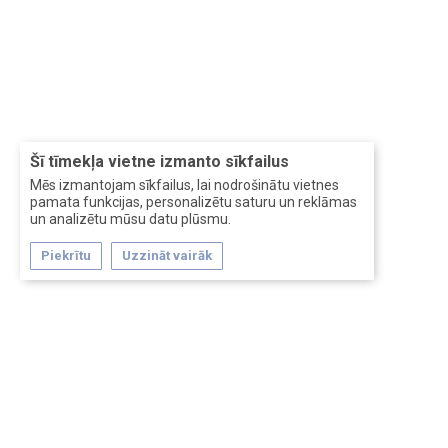
Šī tīmekļa vietne izmanto sīkfailus
Mēs izmantojam sīkfailus, lai nodrošinātu vietnes
pamata funkcijas, personalizētu saturu un reklāmas
un analizētu mūsu datu plūsmu.
Piekrītu
Uzzināt vairāk
Forum software by XenForo™
Перевод:
XF-Russia.ru