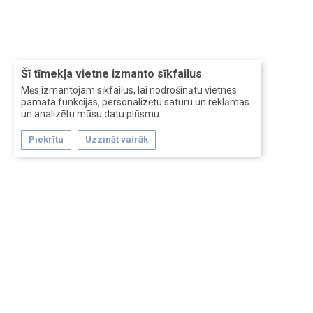
Šī tīmekļa vietne izmanto sīkfailus
Mēs izmantojam sīkfailus, lai nodrošinātu vietnes
pamata funkcijas, personalizētu saturu un reklāmas
un analizētu mūsu datu plūsmu.
Piekrītu
Uzzināt vairāk
Forum software by XenForo™
Перевод:
XF-Russia.ru