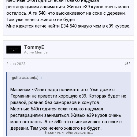
Местные 540i годятся если только надумал
реставрациями заниматься. Живых е39 кузов очень мало
осталось. А те 540i что выскакивают на сске с деревни.
Там уже нечего живого не будет...
Мне кажется легче найти Е34 540 живую чем в е39 кузове.
TommyE
Active Member
3 янв 2023
#63
gutta сказал(а):
↑
Машинам ~25лет нада понимать это. Уже даже с
Германии не привезти хорошую е39. Которая будет не
ржавой, ровная без саморезов и хомутов.
Местные 540i годятся если только надумал
реставрациями заниматься. Живых е39 кузов очень
мало осталось. А те 540i что выскакивают на сске с
деревни. Там уже нечего живого не будет...
Нажмите, чтобы раскрыть...
Мне кажется легче найти Е34 540 живую чем в е39