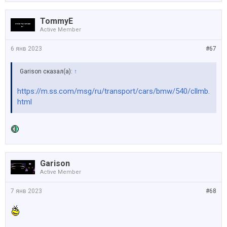
TommyE
Active Member
6 янв 2023
#67
Garison сказал(а):
↑
https://m.ss.com/msg/ru/transport/cars/bmw/540/cllmb.
html
Garison
Active Member
7 янв 2023
#68