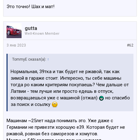
Это точно! Шах и мат!
gutta
Well-Known Member
3 янв 2023
#62
TommyE сказал(а):
↑
Нормальная, 39тка и так будет не ржавой, так как
зимой в гараже стоит. Интересно, ты себе машины
тогда ро каким критериям покупаешь? Чем дальше от
Латвии - тем лучше или просто едешь в отпуск,
возвращаешься уже с машиной (отжал)
но спасибо
за поиск и ссылку
Машинам ~25лет нада понимать это. Уже даже с
Германии не привезти хорошую е39. Которая будет не
ржавой, ровная без саморезов и хомутов.