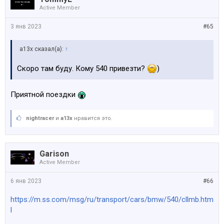
Active Member
3 янв 2023
#65
a13x сказал(а):
↑
Скоро там буду. Кому 540 привезти?
)
Приятной поездки
nightracer
и
a13x
нравится это.
Garison
Active Member
6 янв 2023
#66
https://m.ss.com/msg/ru/transport/cars/bmw/540/cllmb.htm
l