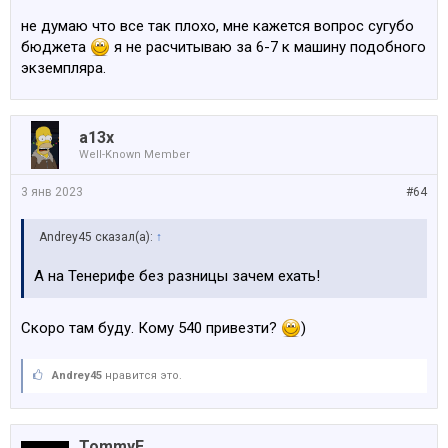
кузове.
не думаю что все так плохо, мне кажется вопрос сугубо
бюджета
я не расчитываю за 6-7 к машину подобного
экземпляра.
a13x
Well-Known Member
3 янв 2023
#64
Andrey45 сказал(а):
↑
А на Тенерифе без разницы зачем ехать!
Скоро там буду. Кому 540 привезти?
)
Andrey45
нравится это.
TommyE