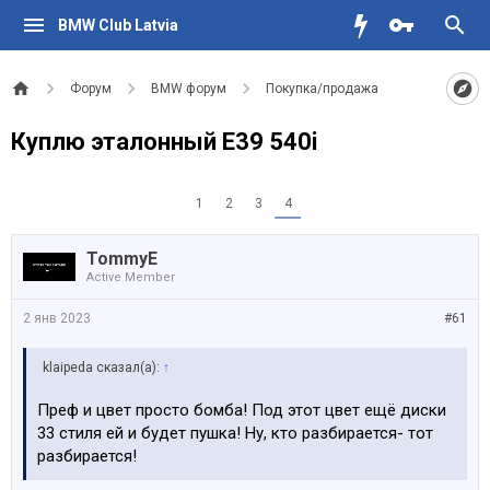
BMW Club Latvia
Форум
BMW форум
Покупка/продажа
Куплю эталонный Е39 540i
1
2
3
4
TommyE
Active Member
2 янв 2023
#61
klaipeda сказал(а):
↑
Преф и цвет просто бомба! Под этот цвет ещё диски
33 стиля ей и будет пушка! Ну, кто разбирается- тот
разбирается!