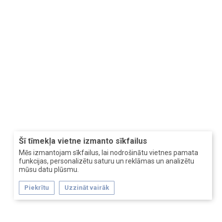
Šī tīmekļa vietne izmanto sīkfailus
Mēs izmantojam sīkfailus, lai nodrošinātu vietnes pamata
funkcijas, personalizētu saturu un reklāmas un analizētu
mūsu datu plūsmu.
Piekrītu
Uzzināt vairāk