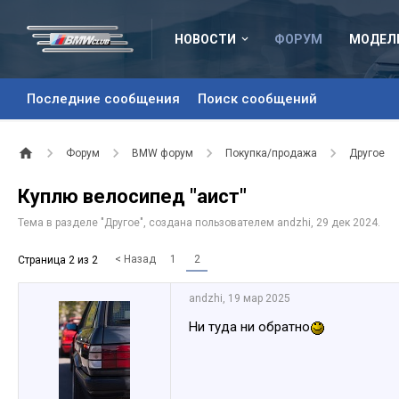
НОВОСТИ
ФОРУМ
МОДЕЛ
Последние сообщения
Поиск сообщений
Форум
BMW форум
Покупка/продажа
Другое
Куплю велосипед "аист"
Тема в разделе "
Другое
", создана пользователем
аndzhi
,
29 дек 2024
.
< Назад
1
2
Страница 2 из 2
аndzhi
,
19 мар 2025
Ни туда ни обратно