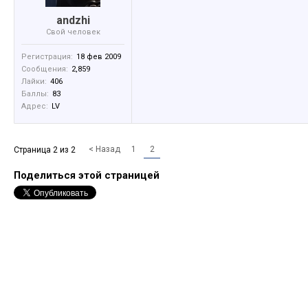
аndzhi
Свой человек
Регистрация:
18 фев 2009
Сообщения:
2,859
Лайки:
406
Баллы:
83
Адрес:
LV
< Назад
1
2
Страница 2 из 2
Поделиться этой страницей