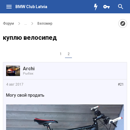
BMW Club Latvia
Форум
...
Веломир
куплю велосипед
1
2
Archi
Рыбак
4 авг 2017
#21
Могу свой продать