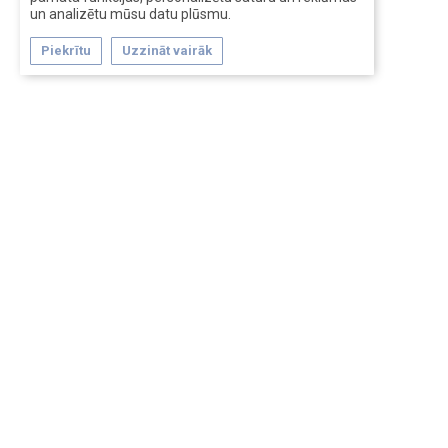
un analizētu mūsu datu plūsmu.
Piekrītu
Uzzināt vairāk