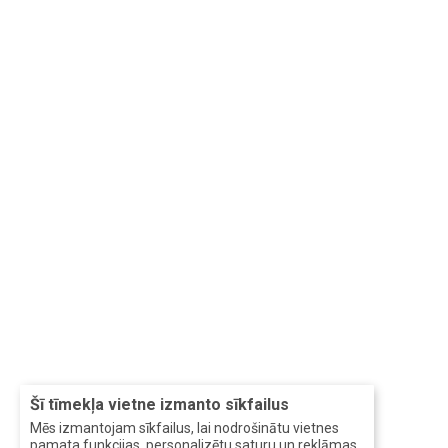
Šī tīmekļa vietne izmanto sīkfailus
Mēs izmantojam sīkfailus, lai nodrošinātu vietnes
pamata funkcijas, personalizētu saturu un reklāmas