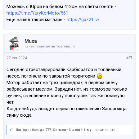
Можешь с Юрой на белом 412ом на слёты гонять -
https://t.me/YuryKorMoto/561
Ещё нашёл такой магазин -
https://gaz21.lv/
Muxa
Качественные автозапчасти
27 окт 2024
#27
Сегодня отреставрировали карбюратор и топливный
насос, погоняли по закрытой территории
Мотор работает на трёх цилиндрах, в первом свечу
забрасывает маслом. Зарядки нет, из тормозов только
ручник, сцепление к концу покатушек так же покинуло
чат.
Когда-нибудь выйдет серия по оживлению Запорожца,
скину сюда.
iks
,
Арчибальдо 777
,
Сегмент 3
и
ещё 1-му
нравится это.