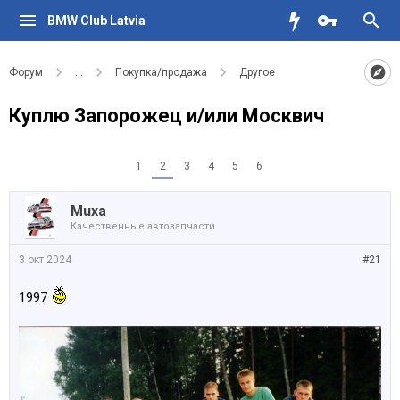
BMW Club Latvia
Форум
...
Покупка/продажа
Другое
Куплю Запорожец и/или Москвич
1
2
3
4
5
6
Muxa
Качественные автозапчасти
3 окт 2024
#21
1997