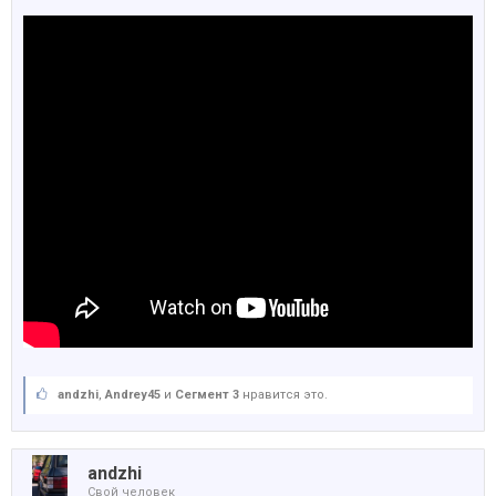
аndzhi
,
Andrey45
и
Сегмент 3
нравится это.
аndzhi
Свой человек