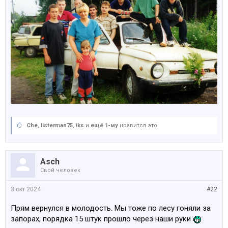
Che
,
listerman75
,
iks
и
ещё 1-му
нравится это.
Asch
Свой человек
3 окт 2024
#22
Прям вернулся в молодость. Мы тоже по лесу гоняли за
запорах, порядка 15 штук прошло через наши руки