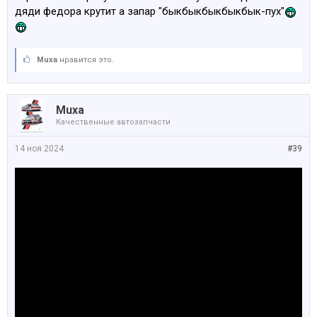
дяди федора крутит а запар "быкбыкбыкбыкбык-пух"
Muxa
нравится это.
Muxa
Качественные автозапчасти
14 ноя 2024
#39