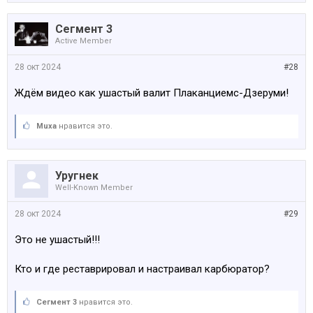
Сегмент 3
Active Member
28 окт 2024
#28
Ждём видео как ушастый валит Плаканциемс-Дзеруми!
Muxa
нравится это.
Уругнек
Well-Known Member
28 окт 2024
#29
Это не ушастый!!!
Кто и где реставрировал и настраивал карбюратор?
Сегмент 3
нравится это.