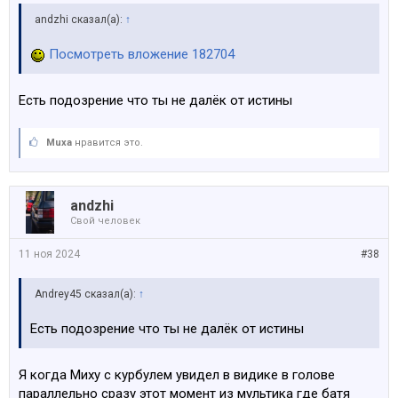
аndzhi сказал(а):
↑
Посмотреть вложение 182704
Есть подозрение что ты не далёк от истины
Muxa
нравится это.
аndzhi
Свой человек
11 ноя 2024
#38
Andrey45 сказал(а):
↑
Есть подозрение что ты не далёк от истины
Я когда Миху с курбулем увидел в видике в голове
параллельно сразу этот момент из мультика где батя