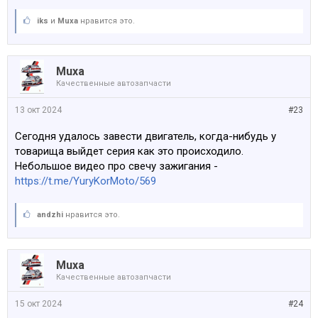
iks
и
Muxa
нравится это.
Muxa
Качественные автозапчасти
13 окт 2024
#23
Сегодня удалось завести двигатель, когда-нибудь у
товарища выйдет серия как это происходило.
Небольшое видео про свечу зажигания -
https://t.me/YuryKorMoto/569
аndzhi
нравится это.
Muxa
Качественные автозапчасти
15 окт 2024
#24