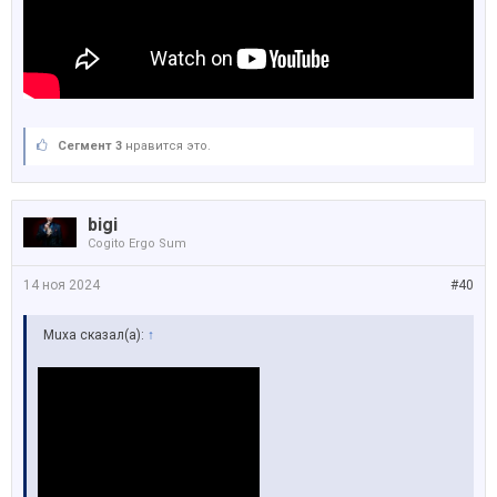
Сегмент 3
нравится это.
bigi
Cogito Ergo Sum
14 ноя 2024
#40
Muxa сказал(а):
↑