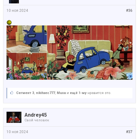
10 ноя 2024
#36
Сегмент 3
,
nikitaec777
,
Muxa
и
ещё 1-му
нравится это.
Andrey45
Свой человек
10 ноя 2024
#37