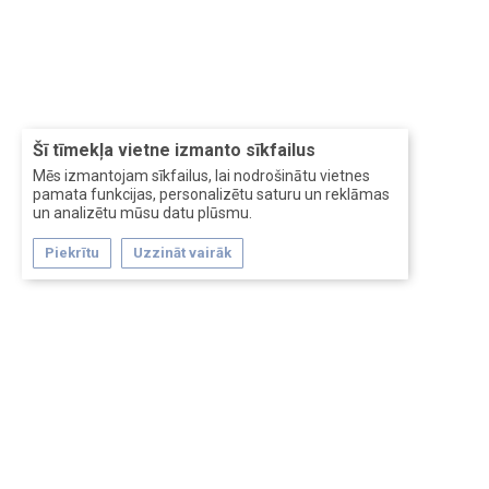
Šī tīmekļa vietne izmanto sīkfailus
Mēs izmantojam sīkfailus, lai nodrošinātu vietnes
pamata funkcijas, personalizētu saturu un reklāmas
un analizētu mūsu datu plūsmu.
Piekrītu
Uzzināt vairāk
Forum software by XenForo™
Перевод:
XF-Russia.ru