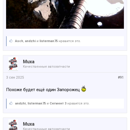
Asch
,
аndzhi
и
listerman75
нравится это.
Muxa
Качественные автозапчасти
3 сен 2025
#91
Похоже будет ещё один Запорожец
аndzhi
,
listerman75
и
Сегмент 3
нравится это.
Muxa
Качественные автозапчасти