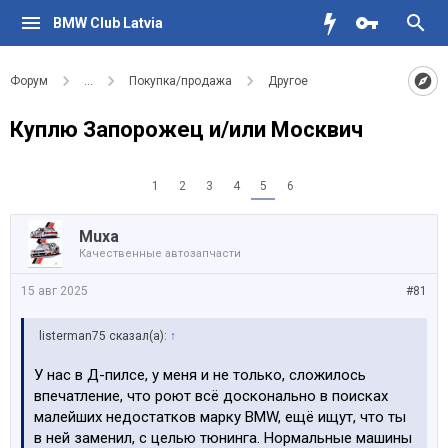
BMW Club Latvia
Форум
...
Покупка/продажа
Другое
Куплю Запорожец и/или Москвич
1
2
3
4
5
6
Muxa
Качественные автозапчасти
15 авг 2025
#81
listerman75 сказал(а):
↑
У нас в Д-пилсе, у меня и не только, сложилось
впечатление, что роют всё досконально в поисках
малейших недостатков марку BMW, ещё ищут, что ты
в ней заменил, с целью тюнинга. Нормальные машины