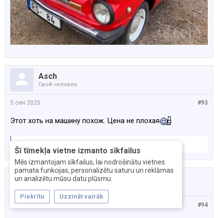
Asch
Свой человек
5 сен 2025
#93
Этот хоть на машину похож. Цена не плохая
Muxa
нравится это.
Šī tīmekļa vietne izmanto sīkfailus
Mēs izmantojam sīkfailus, lai nodrošinātu vietnes
pamata funkcijas, personalizētu saturu un reklāmas
Muxa
un analizētu mūsu datu plūsmu.
Качественные автозапчасти
Piekrītu
Uzzināt vairāk
5 сен 2025
#94