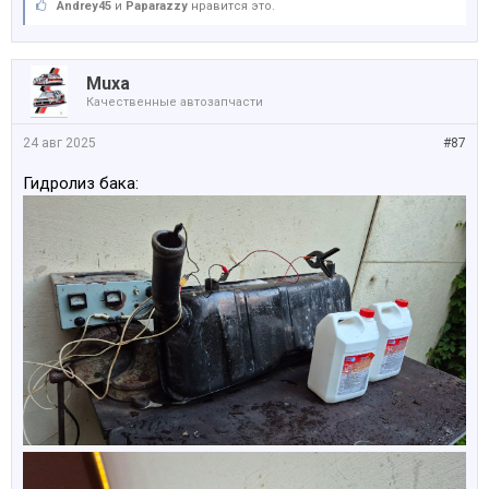
Andrey45
и
Paparazzy
нравится это.
Muxa
Качественные автозапчасти
24 авг 2025
#87
Гидролиз бака: