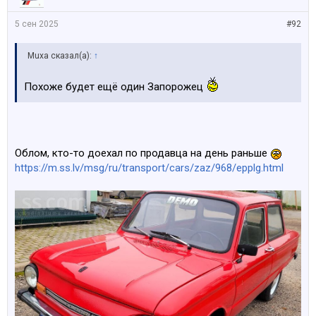
5 сен 2025
#92
Muxa сказал(а):
↑
Похоже будет ещё один Запорожец
Облом, кто-то доехал по продавца на день раньше
https://m.ss.lv/msg/ru/transport/cars/zaz/968/epplg.html