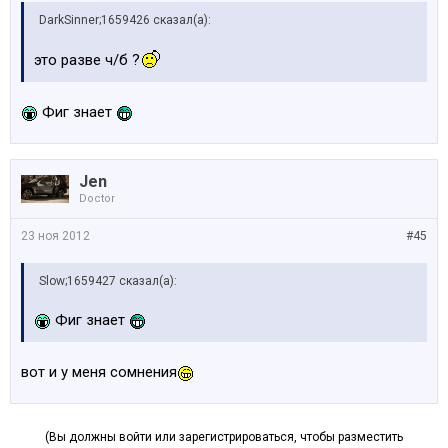
DarkSinner;1659426 сказал(а):
это разве ч/б ?
Фиг знает
Jen
Doctor
23 ноя 2012
#45
Slow;1659427 сказал(а):
Фиг знает
вот и у меня сомнения
(Вы должны войти или зарегистрироваться, чтобы разместить