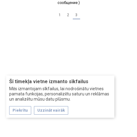
сообщение.)
1
2
3
Šī tīmekļa vietne izmanto sīkfailus
Mēs izmantojam sīkfailus, lai nodrošinātu vietnes
pamata funkcijas, personalizētu saturu un reklāmas
un analizētu mūsu datu plūsmu.
Piekrītu
Uzzināt vairāk