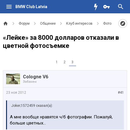
BMW Club Latvia
Форум
Общение
Клуб интересов
Фото
«Лейке» за 8000 долларов отказали в
цветной фотосъемке
1
2
3
Cologne V6
Забанен
23 ноя 2012
#41
Joker;1572459 сказал(а):
А мне вообще нравятся ч/б фотографии. Пожалуй,
больше цветных...