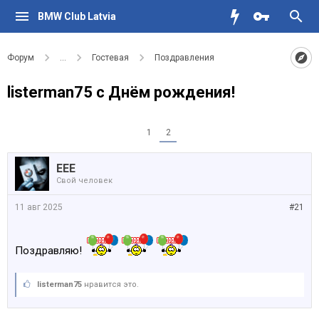
BMW Club Latvia
Форум
...
Гостевая
Поздравления
listerman75 с Днём рождения!
1
2
EEE
Свой человек
11 авг 2025
#21
Поздравляю!
listerman75
нравится это.