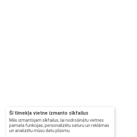
Šī tīmekļa vietne izmanto sīkfailus
Mēs izmantojam sīkfailus, lai nodrošinātu vietnes
pamata funkcijas, personalizētu saturu un reklāmas
un analizētu mūsu datu plūsmu.