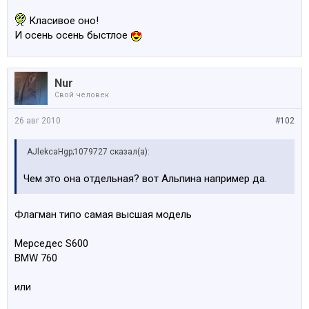
Класивое оно!
И осень осень быстлое
Nur
Свой человек
26 авг 2010
#102
AJlekcaHgp;1079727 сказал(а):
Чем это она отдельная? вот Альпина например да.
Флагман типо самая высшая модель
Мерседес S600
BMW 760
или