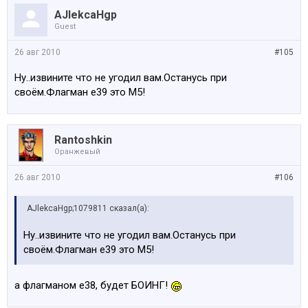
AJlekcaHgp
Guest
26 авг 2010
#105
Ну..извините что не угодил вам.Останусь при
своём.Флагман е39 это М5!
Rantoshkin
Оранжевый
26 авг 2010
#106
AJlekcaHgp;1079811 сказал(а):
Ну..извините что не угодил вам.Останусь при
своём.Флагман е39 это М5!
а флагманом е38, будет БОИНГ!