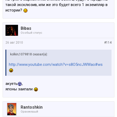
такой эксклюзив, или же это будет всего 1 экземпляр в
истории?
Bibas
Особый статус
26 авг 2010
#114
kolkin;1079818 сказал(а):
http://www.youtube.com/watch?v=s8O5ncJWWao#ws
акуеть
,
японы заипали
Rantoshkin
Оранжевый