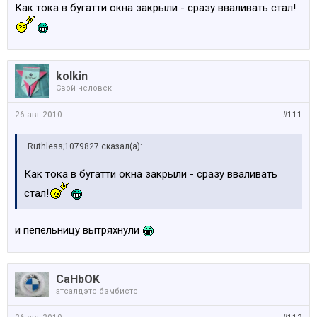
Как тока в бугатти окна закрыли - сразу вваливать стал!
kolkin
Свой человек
26 авг 2010
#111
Ruthless;1079827 сказал(а):
Как тока в бугатти окна закрыли - сразу вваливать
стал!
и пепельницу вытряхнули
CaHbOK
атсалдэтс бэмбистс