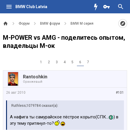
BMW Club Latvia
Форум
BMW форум
BMW M серия
M-POWER vs AMG - поделитесь опытом,
владельцы М-ок
1
2
3
4
5
6
7
Rantoshkin
Оранжевый
26 авг 2010
#101
Ruthless;1079784 сказал(а):
А нафига ты самурайское пёстрое корыто(СПК...
) в
эту тему притянул-то?