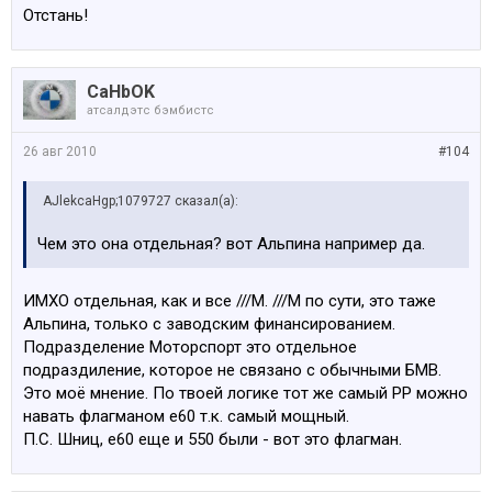
BMW 540
Отстань!
Разве спорт. модификации не считаются отдельно ?
CaHbOK
атсалдэтс бэмбистс
26 авг 2010
#104
AJlekcaHgp;1079727 сказал(а):
Чем это она отдельная? вот Альпина например да.
ИМХО отдельная, как и все ///М. ///М по сути, это таже
Альпина, только с заводским финансированием.
Подразделение Моторспорт это отдельное
подраздиление, которое не связано с обычными БМВ.
Это моё мнение. По твоей логике тот же самый РР можно
навать флагманом е60 т.к. самый мощный.
П.С. Шниц, е60 еще и 550 были - вот это флагман.