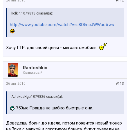
26 авг 2010
#112
kolkin;1079818 сказал(а):
http://www.youtube.com/watch?v=s8O5ncJWWao#ws
Хочу ГТР, для своей цены - мегаавтомобиль.
Rantoshkin
Оранжевый
26 авг 2010
#113
AJlekcaHgp;1079826 сказал(а):
750ые.Правда не шибко быстрые они.
Доведешь боинг до идела, потом появится новый тюнер
на 7рки с маркой и логотипом боинга, будут очереди на