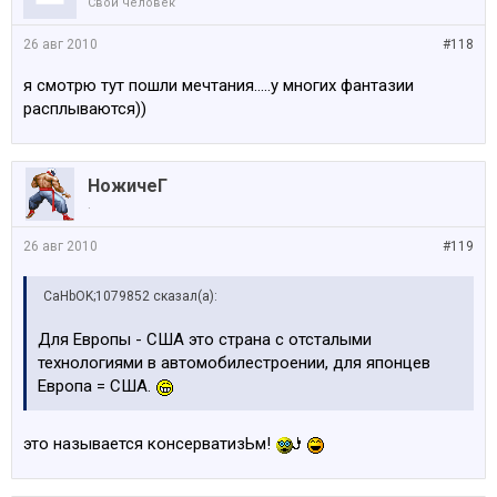
Свой человек
26 авг 2010
#118
я смотрю тут пошли мечтания.....у многих фантазии
расплываются))
НожичеГ
.
26 авг 2010
#119
CaHbOK;1079852 сказал(а):
Для Европы - США это страна с отсталыми
технологиями в автомобилестроении, для японцев
Европа = США.
это называется консерватизЬм!