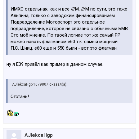
ИМХО отдельная, как и все ///М. ///М по сути, это таже
Альпина, только с заводским финансированием.
Подразделение Моторспорт это отдельное
подраздиление, которое не связано с обычными БМВ.
Это моё мнение. По твоей логике тот же самый РР
можно навать флагманом е60 т.к. самый мощный.
П.С. Шниц, е60 еще и 550 были - вот это флагман.
ну я Е39 привёл как пример в данном случае.
AJlekcaHgp;1079807 сказал(а):
Отстань!
AJlekcaHgp