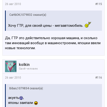
26 авг 2010
#115
CaHbOK;1079832 сказал(а):
Хочу ГТР, для своей цены - мегаавтомобиль.
Да, ГТР это действительно хорошая машина, и сколько
там инноваций вообще в машиностроении, япошки ввели
новые технологии.
kolkin
Свой человек
26 авг 2010
#116
Bibas;1079834 сказал(а):
акуеть
,
японы заипали