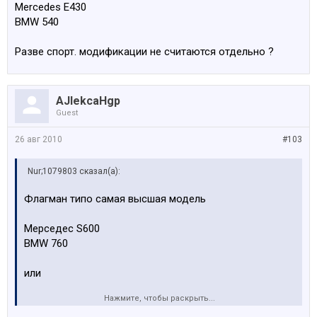
Mercedes E430
BMW 540
Разве спорт. модификации не считаются отдельно ?
AJlekcaHgp
Guest
26 авг 2010
#103
Nur;1079803 сказал(а):
Флагман типо самая высшая модель
Мерседес S600
BMW 760
или
Нажмите, чтобы раскрыть...
Mercedes E430