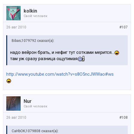
kolkin
Свой человек
26 авг 2010
#107
Bibas;1079792 сказал(а):
надо вейрон брать, и нефиг тут сотками мерится...
там уж сразу разница ощутимая
http://www.youtube.com/watch?v=s8O5ncJWWao#ws
Nur
Свой человек
26 авг 2010
#108
CaHbOK;1079808 сказал(а):