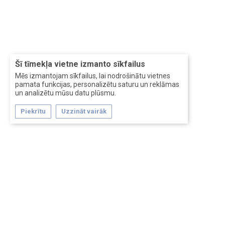
Šī tīmekļa vietne izmanto sīkfailus
Mēs izmantojam sīkfailus, lai nodrošinātu vietnes
pamata funkcijas, personalizētu saturu un reklāmas
un analizētu mūsu datu plūsmu.
Piekrītu
Uzzināt vairāk
Forum software by XenForo™
Перевод:
XF-Russia.ru