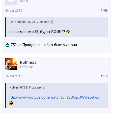
Guest
26 авг 2010
#109
Rantoshkin;1079817 сказал(а):
а флагманом е38, будет БОИНГ!
750ые.Правда не шибко быстрые они.
Ruthless
BMWClub
26 авг 2010
#110
kolkin;1079818 сказал(а):
http://www.youtube.com/watch?v=s8O5ncJWWao#ws