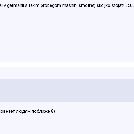
val v germanii s takim probegom mashini smotretj skoljko stojat! 35
повезет людям поближе 8)