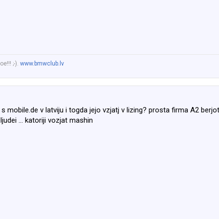
!!! ;-).
www.bmwclub.lv
 mobile.de v latviju i togda jejo vzjatj v lizing? prosta firma A2 berj
judei ... katoriji vozjat mashin