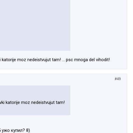
vki katorije moz nedeistvujut tam! ... psc mnoga del vihodit!
#49
ravki katorije moz nedeistvujut tam!
5 ужо купил? 8)