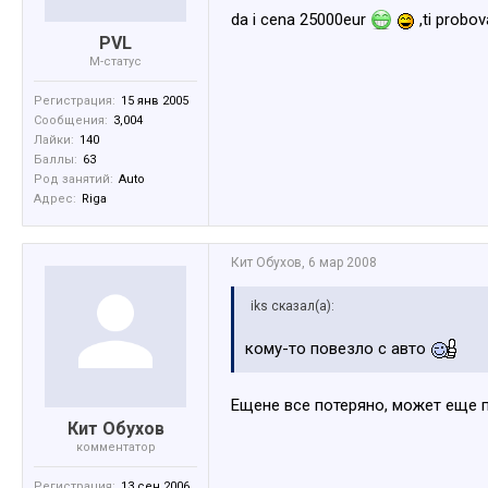
da i cena 25000eur
,ti probo
PVL
M-статус
Регистрация:
15 янв 2005
Сообщения:
3,004
Лайки:
140
Баллы:
63
Род занятий:
Auto
Адрес:
Riga
Кит Обухов
,
6 мар 2008
iks сказал(а):
кому-то повезло с авто
Ещене все потеряно, может еще 
Кит Обухов
комментатор
Регистрация:
13 сен 2006