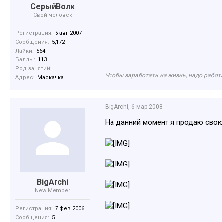
СерыйВолк
Свой человек
Регистрация:
6 авг 2007
Сообщения:
5,172
Лайки:
564
Баллы:
113
Род занятий:
.
Чтобы заработать на жизнь, надо работа
Адрес:
Маскачка
BigArchi
,
6 мар 2008
На данний момент я продаю свою 
BigArchi
New Member
Регистрация:
7 фев 2006
Сообщения:
5