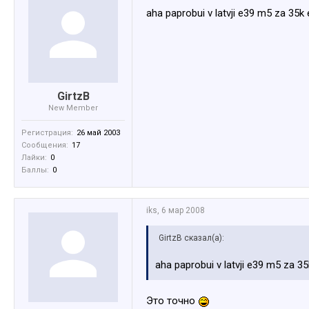
aha paprobui v latvji e39 m5 za 35k 
GirtzB
New Member
Регистрация:
26 май 2003
Сообщения:
17
Лайки:
0
Баллы:
0
iks
,
6 мар 2008
GirtzB сказал(а):
aha paprobui v latvji e39 m5 za 35
Это точно