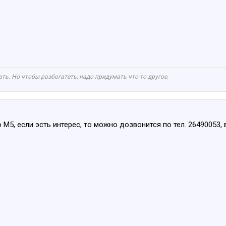
ть. Но чтобы разбогатеть, надо придумать что-то другое.
М5, если эсть интерес, то можно дозвонится по тел. 26490053, 