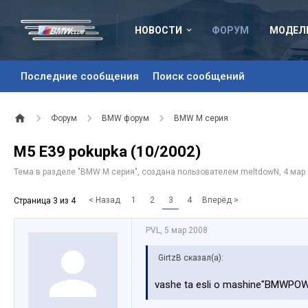
НОВОСТИ
ФОРУМ
МОДЕЛ
Последние сообщения
Поиск сообщений
Форум
BMW форум
BMW M серия
M5 E39 pokupka (10/2002)
Тема в разделе "
BMW M серия
", создана пользователем
meltdowN
,
4 мар
< Назад
1
2
3
4
Вперёд >
Страница 3 из 4
PVL
,
5 мар 2008
GirtzB сказал(а):
vashe ta esli o mashine"BMWPOWE