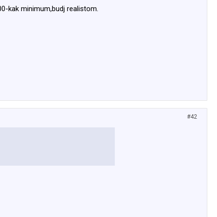
000-kak minimum,budj realistom.
#42