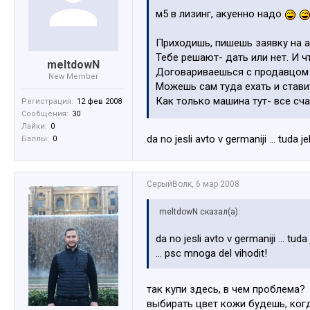
м5 в лизинг, акуенно надо
Приходишь, пишешь заявку на а
Тебе решают- дать или нет. И ч
meltdowN
Договариваешься с продавцом т
New Member
Можешь сам туда ехать и стави
Как только машина тут- все сча
Регистрация:
12 фев 2008
Сообщения:
30
Ты становишься турэтайсом, ко
Лайки:
0
Ну и начинаешь исправно платит
da no jesli avto v germaniji ... tuda 
Баллы:
0
СерыйВолк
,
6 мар 2008
meltdowN сказал(а):
da no jesli avto v germaniji ... tud
... psc mnoga del vihodit!
так купи здесь, в чем проблема?
выбирать цвет кожи будешь, когд