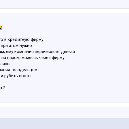
то в кредитную фирму.
 при этом нужно.
м, ему компания перечисляет деньги.
 на паром, можешь через фирму.
тливы.
пания- владельцем.
 и рубить понты.
ыт?