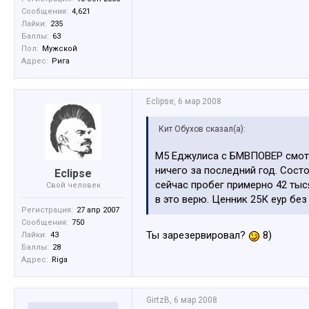
Сообщения:
4,621
Лайки:
235
Баллы:
63
Пол:
Мужской
Адрес:
Рига
Eclipse
,
6 мар 2008
Кит Обухов сказал(а):
М5 Еджулиса с БМВПОВЕР смотре
ничего за последний год. Состо
Eclipse
сейчас пробег примерно 42 тыся
Свой человек
в это верю. Ценник 25К еур без
Регистрация:
27 апр 2007
Сообщения:
750
Ты зарезервировал?
8)
Лайки:
43
Баллы:
28
Адрес:
Riga
GirtzB
,
6 мар 2008