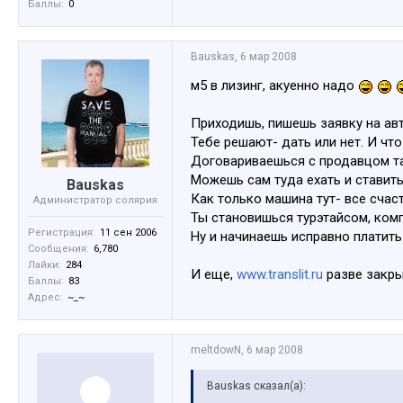
Баллы:
0
Bauskas
,
6 мар 2008
м5 в лизинг, акуенно надо
Приходишь, пишешь заявку на ав
Тебе решают- дать или нет. И что
Договариваешься с продавцом та
Можешь сам туда ехать и ставить
Bauskas
Как только машина тут- все счас
Администратop солярия
Ты становишься турэтайсом, ком
Регистрация:
11 сен 2006
Ну и начинаешь исправно платить
Сообщения:
6,780
Лайки:
284
И еще,
www.translit.ru
разве закр
Баллы:
83
Адрес:
~_~
meltdowN
,
6 мар 2008
Bauskas сказал(а):