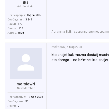
iks
Administrator
Регистрация:
8 фев 2017
Сообщения:
3,349
Лайки:
872
Баллы:
113
Летать на БМВ - удовольствие невероятное
Адрес:
Riga
meltdowN
,
6 мар 2008
kto znajet kak mozna dostatj masin s
eta doroga ... no hz!mzet kto znajet l
meltdowN
New Member
Регистрация:
12 фев 2008
Сообщения:
30
Лайки:
0