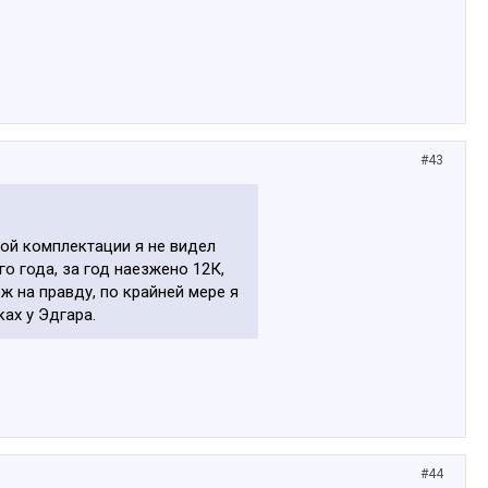
#43
кой комплектации я не видел
о года, за год наезжено 12К,
ж на правду, по крайней мере я
ах у Эдгара.
#44