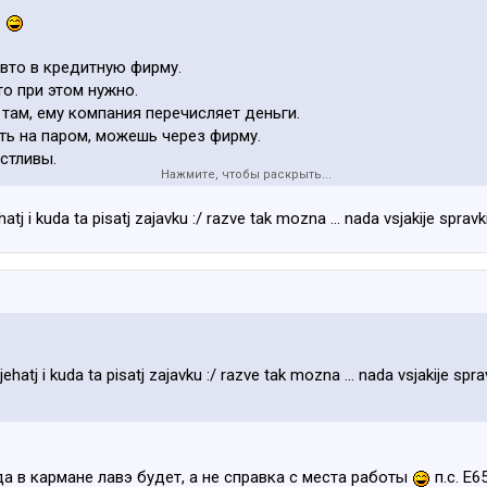
вто в кредитную фирму.
то при этом нужно.
ам, ему компания перечисляет деньги.
ть на паром, можешь через фирму.
стливы.
Нажмите, чтобы раскрыть...
мпания- владельцем.
ь и рубить понты.
jehatj i kuda ta pisatj zajavku :/ razve tak mozna ... nada vsjakije spra
a jehatj i kuda ta pisatj zajavku :/ razve tak mozna ... nada vsjakije sp
а в кармане лавэ будет, а не справка с места работы
п.с. Е6