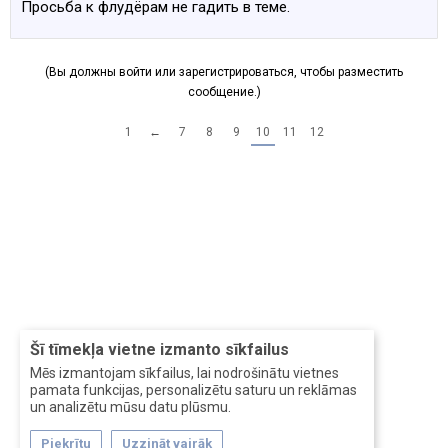
Просьба к флудёрам не гадить в теме.
(Вы должны войти или зарегистрироваться, чтобы разместить
сообщение.)
1
←
7
8
9
10
11
12
Šī tīmekļa vietne izmanto sīkfailus
Mēs izmantojam sīkfailus, lai nodrošinātu vietnes
pamata funkcijas, personalizētu saturu un reklāmas
un analizētu mūsu datu plūsmu.
Piekrītu
Uzzināt vairāk