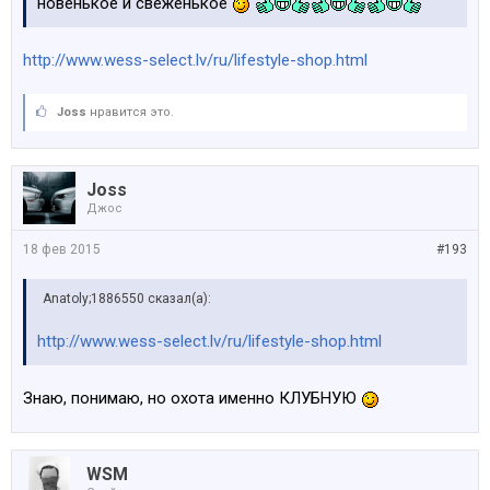
новенькое и свеженькое
http://www.wess-select.lv/ru/lifestyle-shop.html
Joss
нравится это.
Joss
Джос
18 фев 2015
#193
Anatoly;1886550 сказал(а):
http://www.wess-select.lv/ru/lifestyle-shop.html
Знаю, понимаю, но охота именно КЛУБНУЮ
WSM