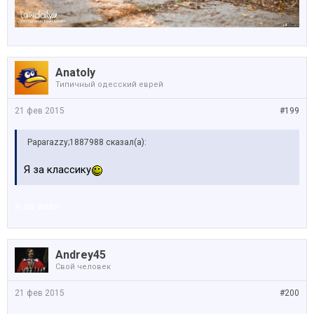
Anatoly
Типичный одесский еврей
21 фев 2015
#199
Paparazzy;1887988 сказал(а):
Я за классику
я за анал
Andrey45
Свой человек
21 фев 2015
#200