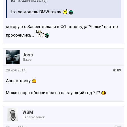
iks;1572284 сказал(а):
Что за модель BMW такая
которую с Sauber делали в Ф1...щас туда "Челси" плотно
просочились...
Joss
Джос
28 ноя 2014
#189
Апнем темку
Может пора обновиться на следующий год ???
WSM
Свой человек