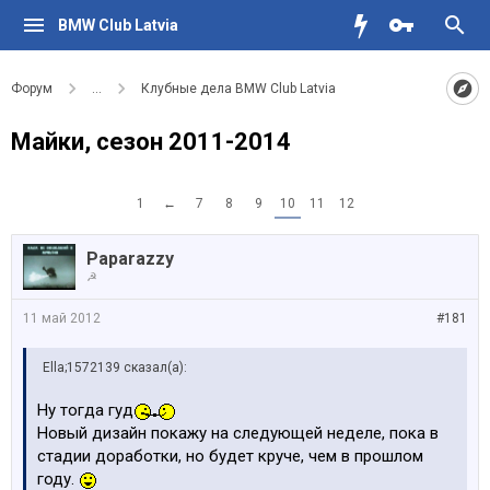
BMW Club Latvia
Форум
...
Клубные дела BMW Club Latvia
Майки, сезон 2011-2014
1
←
7
8
9
10
11
12
Paparazzy
☭
11 май 2012
#181
Ella;1572139 сказал(а):
Ну тогда гуд
Новый дизайн покажу на следующей неделе, пока в
стадии доработки, но будет круче, чем в прошлом
году.