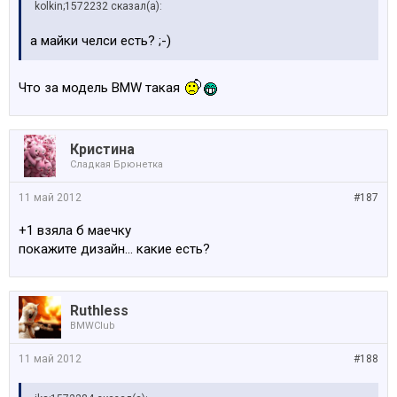
kolkin;1572232 сказал(а):
а майки челси есть? ;-)
Что за модель BMW такая
Кристина
Сладкая Брюнетка
11 май 2012
#187
+1 взяла б маечку
покажите дизайн... какие есть?
Ruthless
BMWClub
11 май 2012
#188