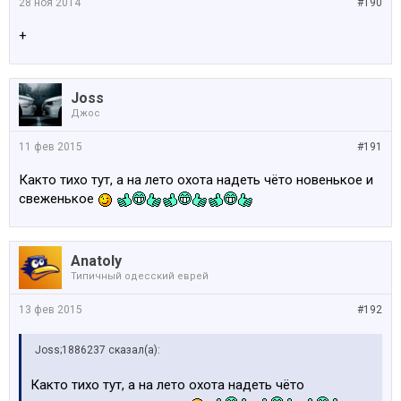
28 ноя 2014
#190
+
Joss
Джос
11 фев 2015
#191
Както тихо тут, а на лето охота надеть чёто новенькое и
свеженькое
Anatoly
Типичный одесский еврей
13 фев 2015
#192
Joss;1886237 сказал(а):
Както тихо тут, а на лето охота надеть чёто