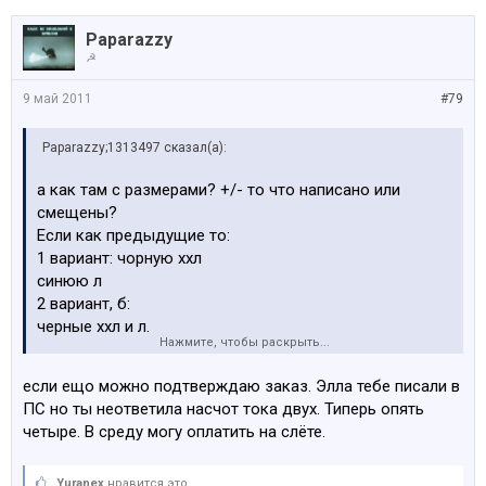
Paparazzy
☭
9 май 2011
#79
Paparazzy;1313497 сказал(а):
а как там с размерами? +/- то что написано или
смещены?
Если как предыдущие то:
1 вариант: чорную ххл
синюю л
2 вариант, б:
черные ххл и л.
Нажмите, чтобы раскрыть...
Все мужские.
если ещо можно подтверждаю заказ. Элла тебе писали в
ПС но ты неответила насчот тока двух. Типерь опять
четыре. В среду могу оплатить на слёте.
Yuranex
нравится это.