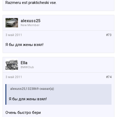
Razmeru est prakticheski vse.
alexuss25
New Member
3 май 2011
#73
Я бы для жены взял!
Ella
BMWClub
3 май 2011
#74
alexuss25;1323869 сказал(а):
Я бы для жены взял!
Очень быстро бери