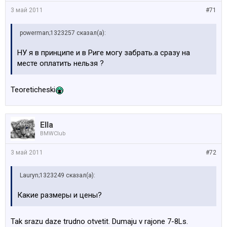
3 май 2011
#71
powerman;1323257 сказал(а):
НУ я в принципе и в Риге могу забрать.а сразу на
месте оплатить нельзя ?
Teoreticheski
Ella
BMWClub
3 май 2011
#72
Lauryn;1323249 сказал(а):
Какие размеры и цены?
Tak srazu daze trudno otvetit. Dumaju v rajone 7-8Ls.