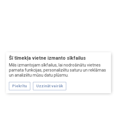
Šī tīmekļa vietne izmanto sīkfailus
Mēs izmantojam sīkfailus, lai nodrošinātu vietnes
pamata funkcijas, personalizētu saturu un reklāmas
un analizētu mūsu datu plūsmu.
Piekrītu
Uzzināt vairāk
Forum software by XenForo™