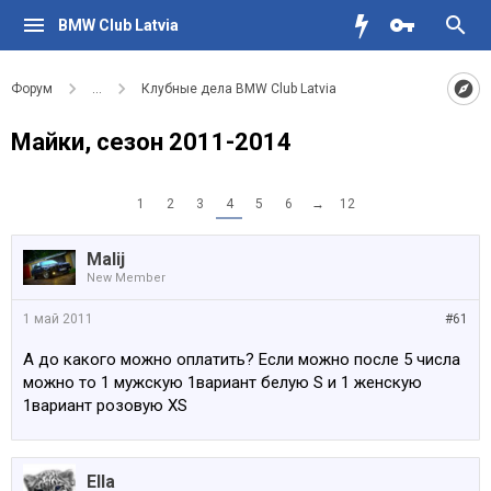
BMW Club Latvia
Форум
...
Клубные дела BMW Club Latvia
Майки, сезон 2011-2014
1
2
3
4
5
6
→
12
Malij
New Member
1 май 2011
#61
А до какого можно оплатить? Если можно после 5 числа
можно то 1 мужскую 1вариант белую S и 1 женскую
1вариант розовую XS
Ella