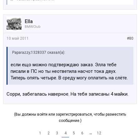
Ella
BMWClub
10 май 2011
#80
Paparazzy;1328337 сказал(а):
если ещо можно подтверждаю заказ. Элла тебе
писали в ПС но ты неответила насчот тока двух.
Типерь опять четыре. В среду могу оплатить на слёте.
Сорри, забегалась наверное. На тебя записаны 4 майки.
(Вы должны войти или зарегистрироваться, чтобы разместить
сообщение.)
1
2
3
4
5
6
→
12