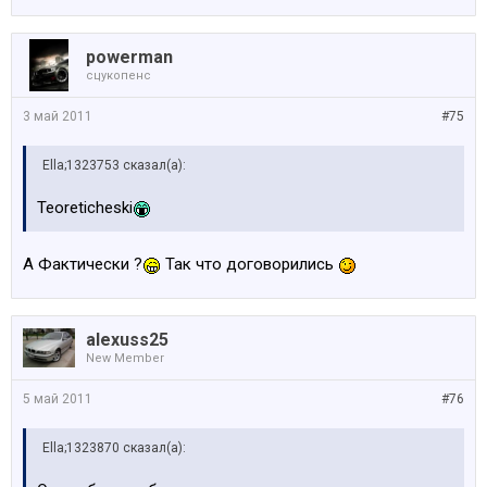
powerman
сцукопенс
3 май 2011
#75
Ella;1323753 сказал(а):
Teoreticheski
A Фактически ?
Так что договорились
alexuss25
New Member
5 май 2011
#76
Ella;1323870 сказал(а):