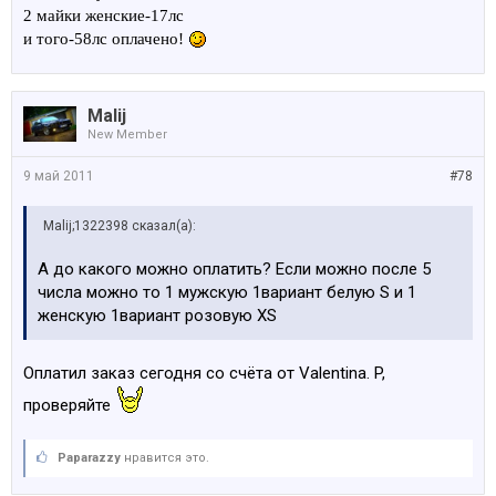
2 майки женские-17лс
и того-58лс оплачено!
Malij
New Member
9 май 2011
#78
Malij;1322398 сказал(а):
А до какого можно оплатить? Если можно после 5
числа можно то 1 мужскую 1вариант белую S и 1
женскую 1вариант розовую XS
Оплатил заказ сегодня со счёта от Valentina. P,
проверяйте
Paparazzy
нравится это.