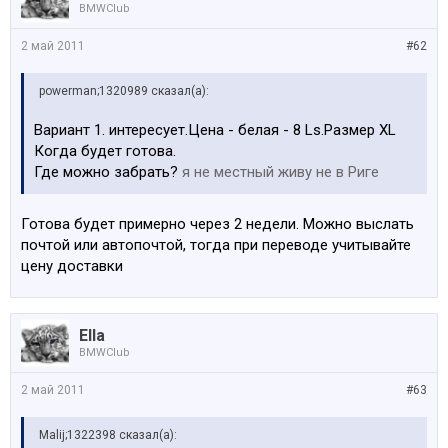
BMWClub
2 май 2011
#62
powerman;1320989 сказал(а):
Вариант 1. интересует.Цена - белая - 8 Ls.Размер ХL
Когда будет готова.
Где можно забрать?
я не местный живу не в Риге
Готова будет примерно через 2 недели. Можно выслать
почтой или автопочтой, тогда при переводе учитывайте
цену доставки
Ella
BMWClub
2 май 2011
#63
Malij;1322398 сказал(а):