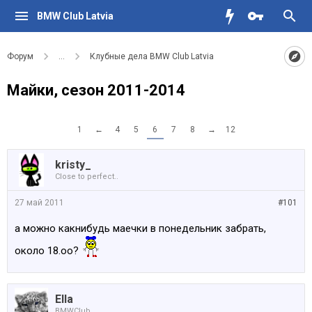
BMW Club Latvia
Форум
...
Клубные дела BMW Club Latvia
Майки, сезон 2011-2014
1
←
4
5
6
7
8
→
12
kristy_
Close to perfect..
27 май 2011
#101
а можно какнибудь маечки в понедельник забрать,
около 18.оо?
Ella
BMWClub