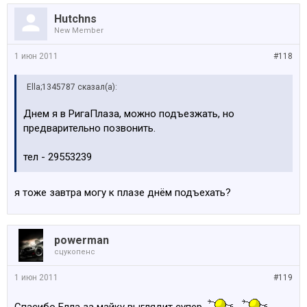
Hutchns
New Member
1 июн 2011
#118
Ella;1345787 сказал(а):
Днем я в РигаПлаза, можно подъезжать, но
предварительно позвонить.
тел - 29553239
я тоже завтра могу к плазе днём подъехать?
powerman
сцукопенс
1 июн 2011
#119