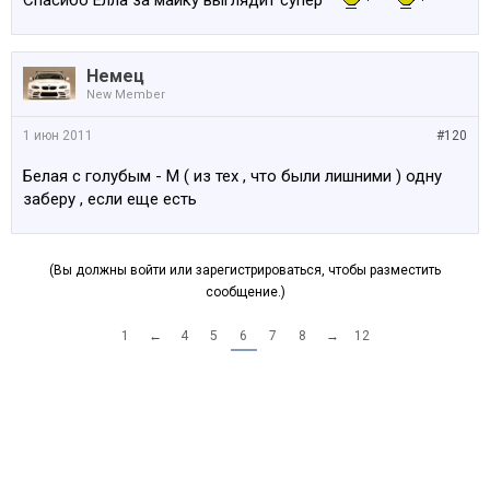
Спасибо Елла за майку выглядит супер
Немец
New Member
1 июн 2011
#120
Белая с голубым - M ( из тех , что были лишними ) одну
заберу , если еще есть
(Вы должны войти или зарегистрироваться, чтобы разместить
сообщение.)
1
←
4
5
6
7
8
→
12