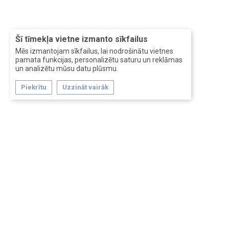
Šī tīmekļa vietne izmanto sīkfailus
Mēs izmantojam sīkfailus, lai nodrošinātu vietnes
pamata funkcijas, personalizētu saturu un reklāmas
un analizētu mūsu datu plūsmu.
Piekrītu
Uzzināt vairāk
Forum software by XenForo™
Перевод:
XF-Russia.ru
Сделано в
Entrypoint