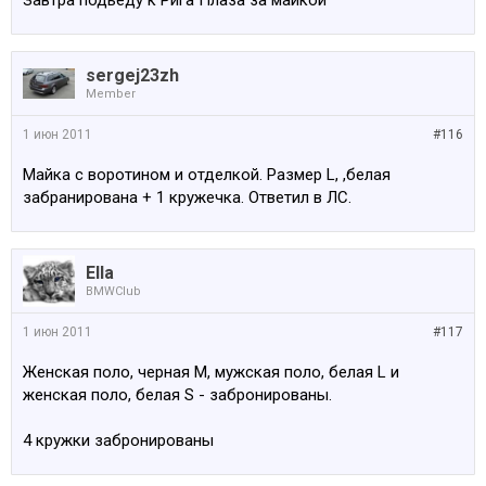
Завтра подьеду к Рига Плаза за майкой
sergej23zh
Member
1 июн 2011
#116
Майка с воротином и отделкой. Размер L, ,белая
забранирована + 1 кружечка. Ответил в ЛС.
Ella
BMWClub
1 июн 2011
#117
Женская поло, черная M, мужская поло, белая L и
женская поло, белая S - забронированы.
4 кружки забронированы