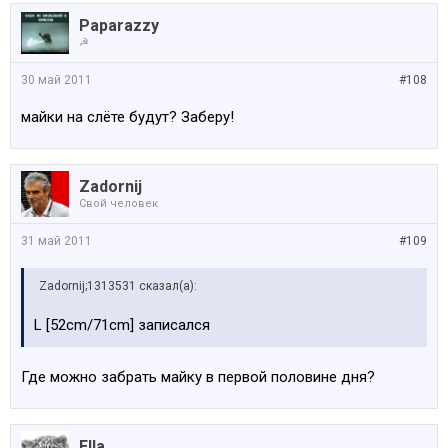
Paparazzy
☭
30 май 2011
#108
майки на слёте будут? Заберу!
Zadornij
Свой человек
31 май 2011
#109
Zadornij;1313531 сказал(а):
L [52cm/71cm] записался
Где можно забрать майку в первой половине дня?
Ella