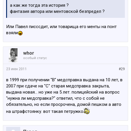
а как же тогда эта история ?
фантазия автора или ментовской безпредел ?
Или Павел писссдит, или товарища его менты на понт
взяли
whor
особый статус
23 июн 2011
#29
в 1999 при получении "B" медсправка выдана на 10 лет, в
2007 при сдаче на "C" старая медсправка закрыта,
выдана новая... но уже на 5 лет. полицейский на вопрос
"нужна ли медсправка?" ответил, что с собой не
обязательно, но если просрочена, домой пешком а авто
на штрафстоянку. вот такая петружко