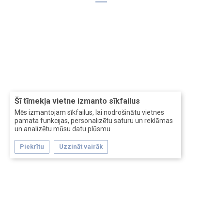
Šī tīmekļa vietne izmanto sīkfailus
Mēs izmantojam sīkfailus, lai nodrošinātu vietnes
pamata funkcijas, personalizētu saturu un reklāmas
un analizētu mūsu datu plūsmu.
Piekrītu
Uzzināt vairāk