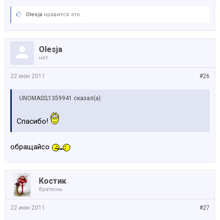
Olesja
нравится это.
Olesja
нет
22 июн 2011
#26
UNOMASS;1359941 сказал(а):
Спасибо!
обращайсо
Костик
братюнь
22 июн 2011
#27