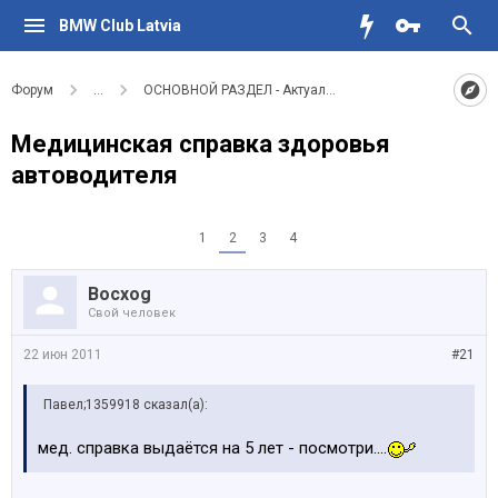
BMW Club Latvia
Форум
...
ОСНОВНОЙ РАЗДЕЛ - Актуальное для водителей BMW
Медицинская справка здоровья
автоводителя
1
2
3
4
Bocxog
Свой человек
22 июн 2011
#21
Павел;1359918 сказал(а):
мед. справка выдаётся на 5 лет - посмотри....