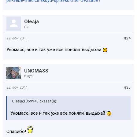
pri-sebe-medicinskuyu-spravku.d?id=39228397
Olesja
нет
22 июн 2011
#24
Уномасс, все и так уже все поняли. выдыхай
UNOMASS
В ауе.
22 июн 2011
#25
Olesja;1359940 сказал(а):
Уномасс, все и так уже все поняли. выдыхай
Спасибо!