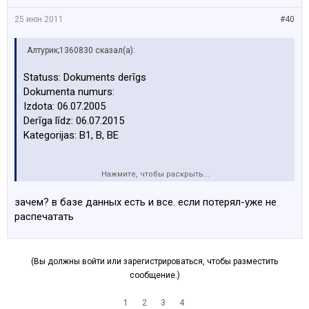
25 июн 2011
#40
Алтурик;1360830 сказал(а):
Statuss: Dokuments derīgs
Dokumenta numurs:
Izdota: 06.07.2005
Derīga līdz: 06.07.2015
Kategorijas: B1, B, BE
Нажмите, чтобы раскрыть...
Справка действительна, а где её можно распечатать?
зачем? в базе данных есть и все. если потерял-уже не
распечатать
(Вы должны войти или зарегистрироваться, чтобы разместить
сообщение.)
1
2
3
4