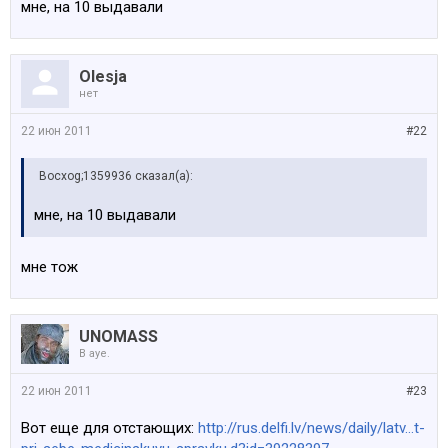
мне, на 10 выдавали
Olesja
нет
22 июн 2011
#22
Bocxog;1359936 сказал(а):
мне, на 10 выдавали
мне тож
UNOMASS
В ауе.
22 июн 2011
#23
Вот еще для отстающих:
http://rus.delfi.lv/news/daily/latv...t-