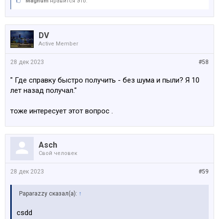
Magnum
нравится это.
DV
Active Member
28 дек 2023
#58
" Где справку быстро получить - без шума и пыли? Я 10
лет назад получал."
тоже интересует этот вопрос .
Asch
Свой человек
28 дек 2023
#59
Paparazzy сказал(а):
↑
csdd