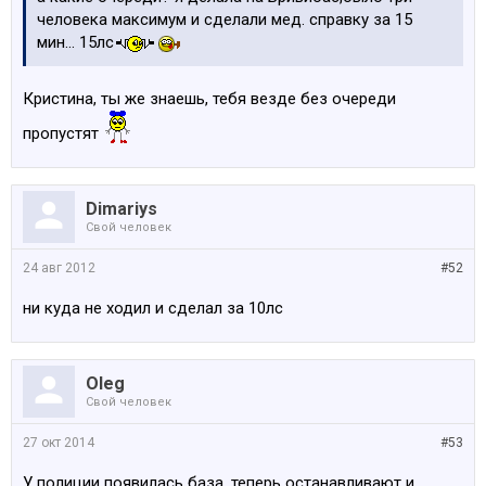
человека максимум и сделали мед. справку за 15
мин... 15лс
Кристина, ты же знаешь, тебя везде без очереди
пропустят
Dimariys
Свой человек
24 авг 2012
#52
ни куда не ходил и сделал за 10лс
Oleg
Свой человек
27 окт 2014
#53
У полиции появилась база, теперь останавливают и