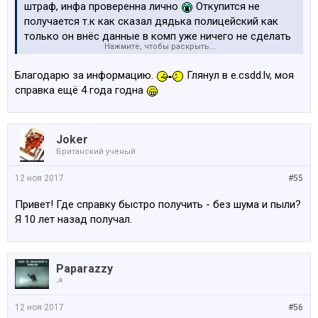
штраф, инфа проверенна лично
Откупится не
получается т.к как сказал дядька полицейский как
только он внёс данные в комп уже ничего не сделать
Нажмите, чтобы раскрыть...
так что если знаете что справка кончилась деньги
предлагайте сразу до проверки в базе.
Благодарю за информацию.
Глянул в e.csdd.lv, моя
справка ещё 4 года годна
Joker
Британский учёный
12 ноя 2017
#55
Привет! Где справку быстро получить - без шума и пыли?
Я 10 лет назад получал.
Paparazzy
☭
12 ноя 2017
#56