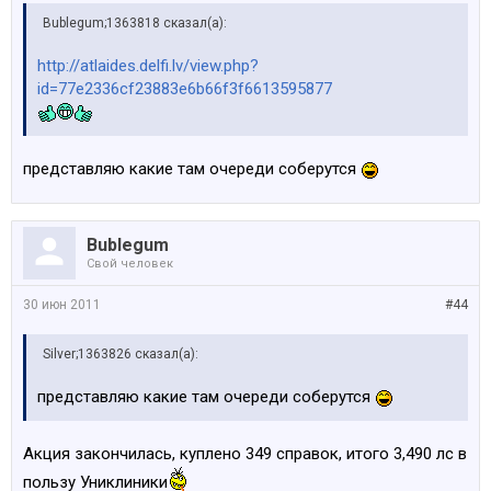
Bublegum;1363818 сказал(а):
http://atlaides.delfi.lv/view.php?
id=77e2336cf23883e6b66f3f6613595877
представляю какие там очереди соберутся
Bublegum
Свой человек
30 июн 2011
#44
Silver;1363826 сказал(а):
представляю какие там очереди соберутся
Акция закончилась, куплено 349 справок, итого 3,490 лс в
пользу Униклиники