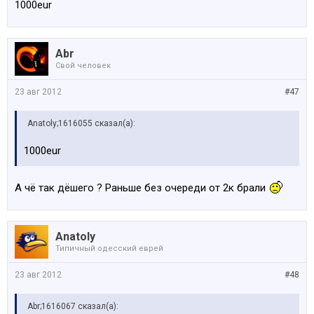
1000eur
Abr
Свой человек
23 авг 2012
#47
Anatoly;1616055 сказал(а):
1000eur
А чё так дёшего ? Раньше без очереди от 2к брали
Anatoly
Типичный одесский еврей
23 авг 2012
#48
Abr;1616067 сказал(а):