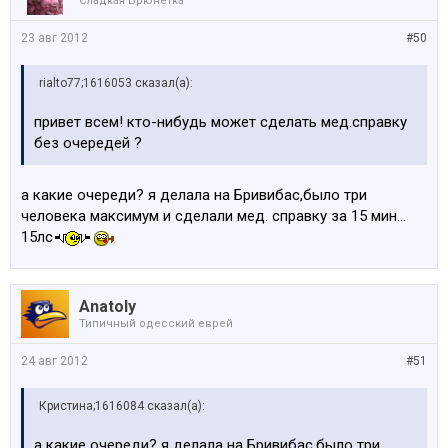
Сладкая Брюнетка
23 авг 2012
#50
rialto77;1616053 сказал(а):
привет всем! кто-нибудь может сделать мед.справку
без очередей ?
а какие очереди? я делала на Бривибас,было три
человека максимум и сделали мед. справку за 15 мин...
15лс
Anatoly
Типичный одесский еврей
24 авг 2012
#51
Кристина;1616084 сказал(а):
а какие очереди? я делала на Бривибас,было три