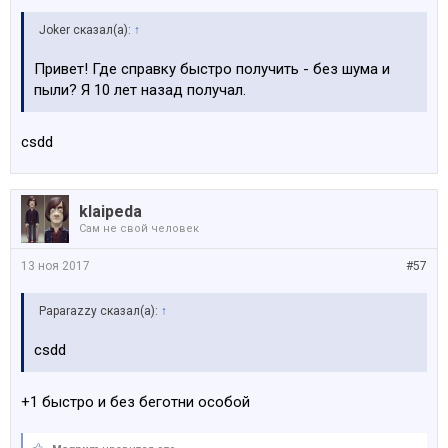
Joker сказал(а):
↑
Привет! Где справку быстро получить - без шума и
пыли? Я 10 лет назад получал.
csdd
klaipeda
Сам не свой человек
13 ноя 2017
#57
Paparazzy сказал(а):
↑
csdd
+1 быстро и без беготни особой