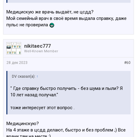
Медицискую же врачь выдаёт, не цсдд?
Мой семейный врач в своё время выдала справку, даже
пульс не проверила
nikitaec777
Well-Known Member
28 дек 2023
#60
DV сказал(а):
↑
" Где справку быстро получить - без шума и пыли? Я
10 лет назад получал."
тоже интересует этот вопрос .
Медицинскую?
На 4 этаже в цсдд делают, быстро и без проблем ;) Все
врачи там на месте ;)