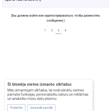
(Вы должны войти или зарегистрироваться, чтобы разместить
сообщение.)
1
2
3
4
Šī tīmekļa vietne izmanto sīkfailus
Mēs izmantojam sīkfailus, lai nodrošinātu vietnes
pamata funkcijas, personalizētu saturu un reklāmas
un analizētu mūsu datu plūsmu.
Piekrītu
Uzzināt vairāk