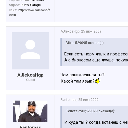
Адрес:
BMW Garage
Сайт:
http://www.microsoft.
com
AJlekcaHgp
,
25 июн 2009
Bibas;529095 сказал(а):
Если есть норм язык и професс
А с бизнесом еще лучше, покупа
AJlekcaHgp
Чем занимаешься ты?
Guest
Какой там язык?
Fantomas
,
25 июн 2009
КонстантиН;529079 сказал(а):
И куда ты ? когда встанеш с ч
Fantomas