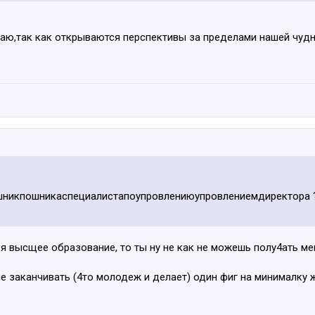
ваю,так как открываются перспективы за пределами нашей чудной
ошникпошникаспециалистапоупровлениюупровлениемдиректора 
Тебя высщее образование, то ты ну не как не можешь полу4ать м
е заканчивать (4то молодеж и делает) один фиг на минималку 