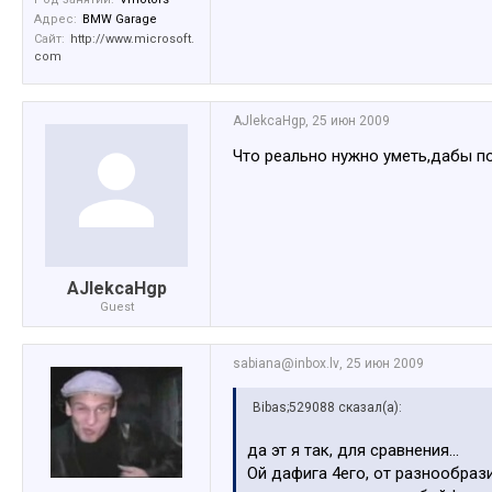
Адрес:
BMW Garage
Сайт:
http://www.microsoft.
com
AJlekcaHgp
,
25 июн 2009
Что реально нужно уметь,дабы п
AJlekcaHgp
Guest
sabiana@inbox.lv
,
25 июн 2009
Bibas;529088 сказал(а):
да эт я так, для сравнения...
Ой дафига 4его, от разнообрази