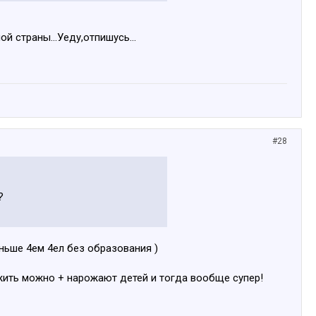
 страны...Уеду,отпишусь...
#28
?
еньше 4ем 4ел без образования )
жить можно + нарожают детей и тогда вообще супер!