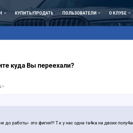
И
КУПИТЬ/ПРОДАТЬ
ПОЛЬЗОВАТЕЛИ
О КЛУБЕ
ите куда Вы переехали?
д >
не до работы- это фигня!!! Т.к у нас одна та4ка на двоих полу4а