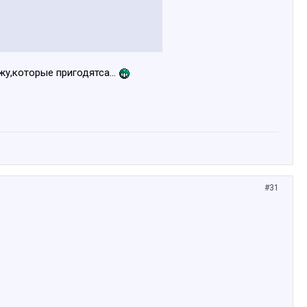
ажу,которые пригодятса...
#31