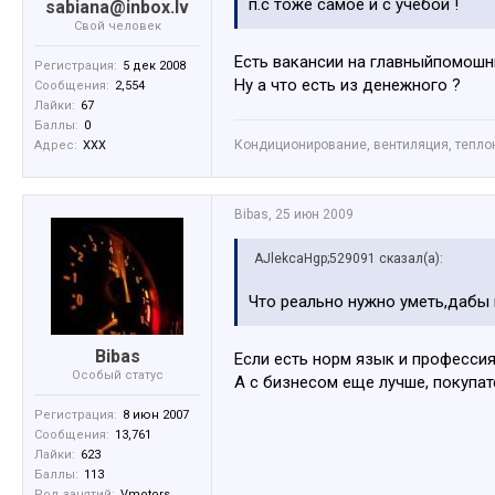
п.с тоже самое и с учебой !
sabiana@inbox.lv
Свой человек
Есть вакансии на главныйпомош
Регистрация:
5 дек 2008
Ну а что есть из денежного ?
Сообщения:
2,554
Лайки:
67
Баллы:
0
Кондиционирование, вентиляция, тепл
Адрес:
XXX
Bibas
,
25 июн 2009
AJlekcaHgp;529091 сказал(а):
Что реально нужно уметь,дабы
Bibas
Если есть норм язык и профессия
Особый статус
А с бизнесом еще лучше, покупат
Регистрация:
8 июн 2007
Сообщения:
13,761
Лайки:
623
Баллы:
113
Род занятий:
Vmotors