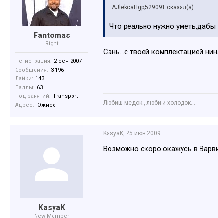
AJlekcaHgp;529091 сказал(а):
Что реально нужно уметь,дабы
Fantomas
Right
Сань...с твоей комплектацией нин
Регистрация:
2 сен 2007
Сообщения:
3,196
Лайки:
143
Баллы:
63
Род занятий:
Transport
Любиш медок , люби и холодок...
Адрес:
Южнее
KasyaK
,
25 июн 2009
Возможно скоро окажусь в Варви
KasyaK
New Member