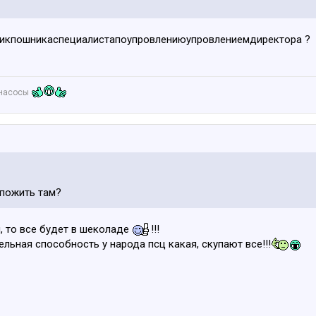
никпошникаспециалистапоупровлениюупровлениемдиректора ?
онасосы
 пожить там?
, то все будет в шеколаде
!!!
ельная способность у народа псц какая, скупают все!!!