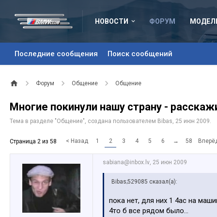
НОВОСТИ
ФОРУМ
МОДЕЛ
Последние сообщения
Поиск сообщений
Форум
Общение
Общение
Многие покинули нашу страну - расскаж
Тема в разделе "
Общение
", создана пользователем
Bibas
,
25 июн 2009
.
< Назад
1
2
3
4
5
6
→
58
Вперё
Страница 2 из 58
sabiana@inbox.lv
,
25 июн 2009
Bibas;529085 сказал(а):
пока нет, для них 1 4ас на маши
4то б все рядом было...