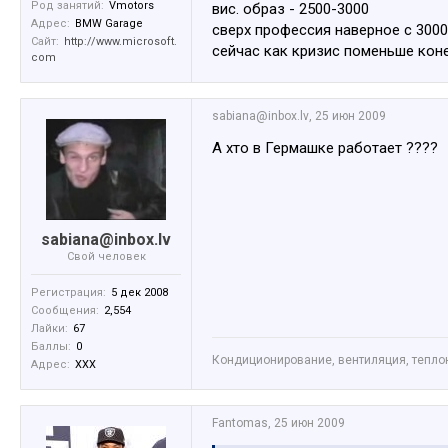
Род занятий:
Vmotors
вис. образ - 2500-3000
Адрес:
BMW Garage
сверх профессия наверное с 3000
Сайт:
http://www.microsoft.
сейчас как кризис поменьше коне
com
sabiana@inbox.lv
,
25 июн 2009
А хто в Гермашке работает ????
sabiana@inbox.lv
Свой человек
Регистрация:
5 дек 2008
Сообщения:
2,554
Лайки:
67
Баллы:
0
Кондиционирование, вентиляция, тепл
Адрес:
XXX
Fantomas
,
25 июн 2009