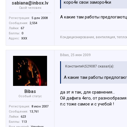
коро4е свои заморо4ки
sabiana@inbox.lv
Свой человек
А какие там работы предлогаютц
Регистрация:
5 дек 2008
Сообщения:
2,554
Лайки:
67
Баллы:
0
Кондиционирование, вентиляция, тепл
Адрес:
XXX
Bibas
,
25 июн 2009
КонстантиН;529087 сказал(а):
А какие там работы предлогаю
Bibas
да эт я так, для сравнения...
Особый статус
Ой дафига 4его, от разнообразия
п.с тоже самое и с учебой !
Регистрация:
8 июн 2007
Сообщения:
13,761
Лайки:
623
Баллы:
113
Род занятий:
Vmotors