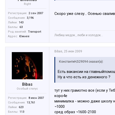
Right
Скоро уже слезу... Осенью свали
Регистрация:
2 сен 2007
Сообщения:
3,196
Лайки:
143
Баллы:
63
Род занятий:
Transport
Любиш медок , люби и холодок...
Адрес:
Южнее
Bibas
,
25 июн 2009
КонстантиН;529094 сказал(а):
Есть вакансии на главныйпом
Ну а что есть из денежного ?
Bibas
Особый статус
тут у них грамотно все (если у 
коро4е
Регистрация:
8 июн 2007
минималка - можно даже школу н
Сообщения:
13,761
¬1000
Лайки:
623
сред образ ¬1600-2100
Баллы:
113