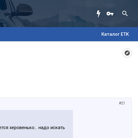
Каталог ETK
#21
ется херовенько... надо искать