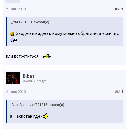
21 янв 2010
#613
///M3;791801 сказал(а):
Заодно и видно к кому можно обратиться если что
или встретиться
Bibas
Особый статус
21 янв 2010
#614
Alex_Schnitzer;791815 сказал(а):
а Пакистан где?