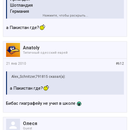
Шотландия
Германия
Нажмите, чтобы раскрыть...
Дания
Голандия
а Пакистан где?
Калининград
Москва
Питер
Anatoly
и т.д
Типичный одесский еврей
21 янв 2010
#612
Alex_Schnitzer;791815 сказал(а):
а Пакистан где?
Бибас гиаграфейу не учил в школе
Олеся
Guest