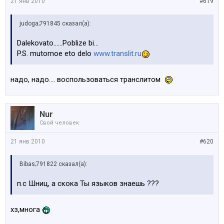
21 янв 2010
#619
judoga;791845 сказал(а):
Dalekovato......Poblize bi...
P.S. mutornoe eto delo
www.translit.ru
надо, надо.... воспользоваться транслитом
Nur
Свой человек
21 янв 2010
#620
Bibas;791822 сказал(а):
п.с Шниц, а скока Ты языков знаешь ???
хз,многа