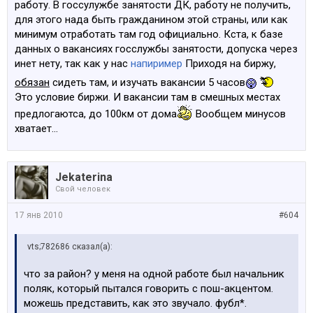
работу. В госсулужбе занятости ДК, работу не получить,
для этого нада быть гражданином этой страны, или как
минимум отработать там год официально. Кста, к базе
данных о вакансиях госслужбы занятости, допуска через
инет нету, так как у нас
напиример
Приходя на биржу,
обязан
сидеть там, и изучать вакансии 5 часов
Это условие биржи. И вакансии там в смешных местах
предлогаютса, до 100км от дома
Вообщем минусов
хватает...
Jekaterina
Свой человек
17 янв 2010
#604
vts;782686 сказал(а):
что за район? у меня на одной работе был начальник
поляк, который пытался говорить с пош-акцентом.
можешь представить, как это звучало. фубл*.