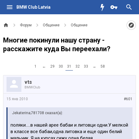
BMW Club Latvia
Форум
Общение
Общение
Многие покинули нашу страну -
расскажите куда Вы переехали?
1
←
29
30
31
32
33
→
58
vts
BMWClub
15 янв 2010
#601
Jekaterina;781708 сказал(а):
поляки.....в нашей арее бабаи и литовци одни.У мелкой
в классе все бабаи,одна литовка и еще один белий
мальчик .Я на курсах сижу одна белая.