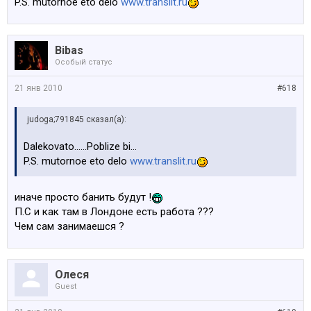
P.S. mutornoe eto delo
www.translit.ru
Bibas
Особый статус
21 янв 2010
#618
judoga;791845 сказал(а):
Dalekovato......Poblize bi...
P.S. mutornoe eto delo
www.translit.ru
иначе просто банить будут !
П.С и как там в Лондоне есть работа ???
Чем сам занимаешся ?
Олеся
Guest