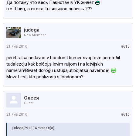
Да потаму что весь Пакистан в УК живет
п.с Шниц, а скока Ты языков знаешь ???
judoga
New Member
21 янв 2010
#615
perebralsa nedavno v London!I bumer svoj toze pereto6il
tuda!ezdju kak bol6oj,s levim ruljom i na latvijskih
namerah!Bivaet dorogu ustupajut,bojatsa navernoe!
Mozet estj kto poblizosti s londonom?
Олеся
Guest
21 янв 2010
#616
judoga;791834 сказал(а):