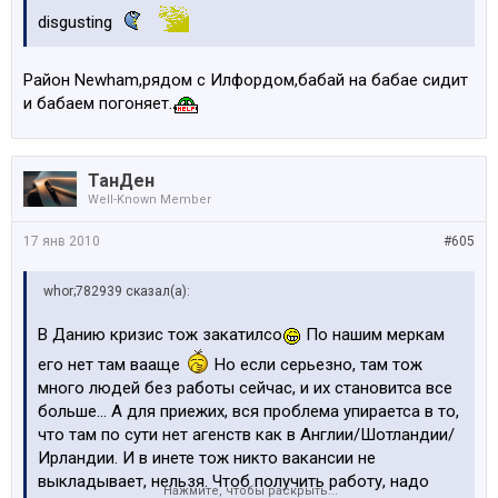
disgusting
Район Newham,рядом с Илфордом,бабай на бабае сидит
и бабаем погоняет.
ТанДен
Well-Known Member
17 янв 2010
#605
whor;782939 сказал(а):
В Данию кризис тож закатилсо
По нашим меркам
его нет там вааще
Но если серьезно, там тож
много людей без работы сейчас, и их становитса все
больше... А для приежих, вся проблема упираетса в то,
что там по сути нет агенств как в Англии/Шотландии/
Ирландии. И в инете тож никто вакансии не
выкладывает, нельзя. Чтоб получить работу, надо
Нажмите, чтобы раскрыть...