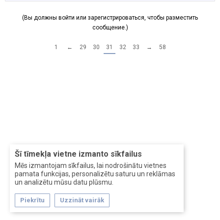
(Вы должны войти или зарегистрироваться, чтобы разместить
сообщение.)
1
←
29
30
31
32
33
→
58
Šī tīmekļa vietne izmanto sīkfailus
Mēs izmantojam sīkfailus, lai nodrošinātu vietnes
pamata funkcijas, personalizētu saturu un reklāmas
un analizētu mūsu datu plūsmu.
Piekrītu
Uzzināt vairāk