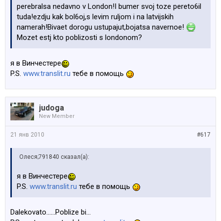
perebralsa nedavno v London!I bumer svoj toze pereto6il
tuda!ezdju kak bol6oj,s levim ruljom i na latvijskih
namerah!Bivaet dorogu ustupajut,bojatsa navernoe!
Mozet estj kto poblizosti s londonom?
я в Винчестере
P.S.
www.translit.ru
тебе в помощь
judoga
New Member
21 янв 2010
#617
Олеся;791840 сказал(а):
я в Винчестере
P.S.
www.translit.ru
тебе в помощь
Dalekovato......Poblize bi...