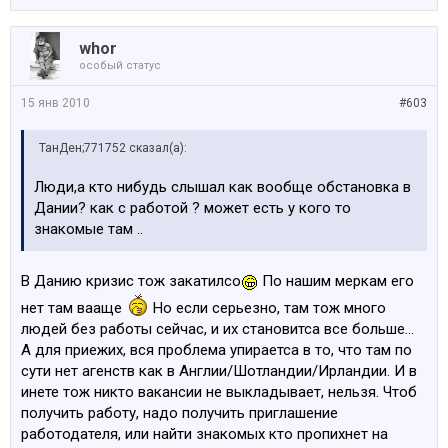
whor
особый статус
15 янв 2010
#603
ТанДен;771752 сказал(а):
Люди,а кто нибудь слышал как вообще обстановка в
Дании? как с работой ? может есть у кого то
знакомые там ..
В Данию кризис тож закатилсо
По нашим меркам его
нет там вааще
Но если серьезно, там тож много
людей без работы сейчас, и их становитса все больше...
А для приежих, вся проблема упираетса в то, что там по
сути нет агенств как в Англии/Шотландии/Ирландии. И в
инете тож никто вакансии не выкладывает, нельзя. Чтоб
получить работу, надо получить приглашение
работодателя, или найти знакомых кто пропихнет на