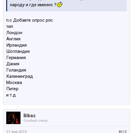
народу и где именно ?
п.с Добавте опрос рлс
тип
Лондон
Англия
Ирландия
Шотландия
Германия
Дания
Голандия
Калининград
Москва
Питер
и т.д
Bibas
Особый статус
21 янв 2010
#610