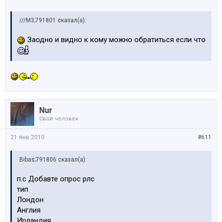
///M3;791801 сказал(а):
Заодно и видно к кому можно обратиться если что
Nur
Свой человек
21 янв 2010
#611
Bibas;791806 сказал(а):
п.с Добавте опрос рлс
тип
Лондон
Англия
Ирландия