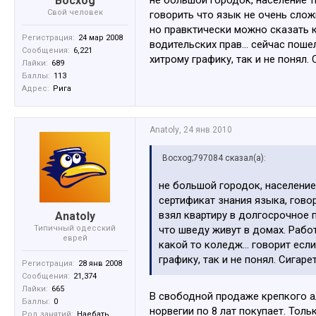
Bocxog
Свой человек
говорить что язык не очень сложн
но правктически можно сказать к
Регистрация:
24 мар 2008
водительских прав... сейчас поше
Сообщения:
6,221
хитрому графику, так и не понял.
Лайки:
689
Баллы:
113
Адрес:
Рига
Anatoly
,
24 янв 2010
Bocxog;797084 сказал(а):
не большой городок, население 
сертификат знания языка, говор
взял квартиру в долгосрочное 
Anatoly
Типичный одесский
что шведу живут в домах. Рабо
еврей
какой то коледж... говорит есл
графику, так и не понял. Сигар
Регистрация:
28 янв 2008
Сообщения:
21,374
Лайки:
665
В свободной продаже крепкого ал
Баллы:
0
норвегии по 8 лат покупает. Толь
Род занятий:
Наебать