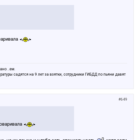
оваривала
но ..ем.
туры садятся на 9 лет за взятки, сотрудники ГИБДД по пьяни давят
#649
зговаривала