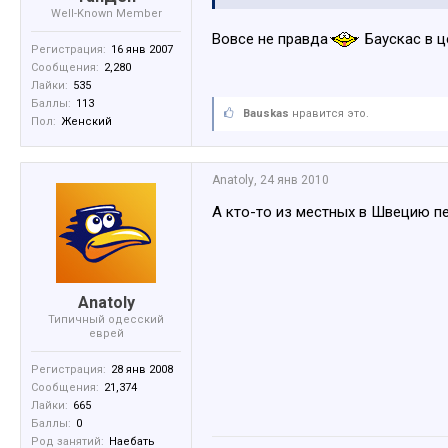
Well-Known Member
Вовсе не правда
Баускас в 
Регистрация:
16 янв 2007
Сообщения:
2,280
Лайки:
535
Баллы:
113
Bauskas
нравится это.
Пол:
Женский
Anatoly
,
24 янв 2010
А кто-то из местных в Швецию п
Anatoly
Типичный одесский
еврей
Регистрация:
28 янв 2008
Сообщения:
21,374
Лайки:
665
Баллы:
0
Род занятий:
Наебать