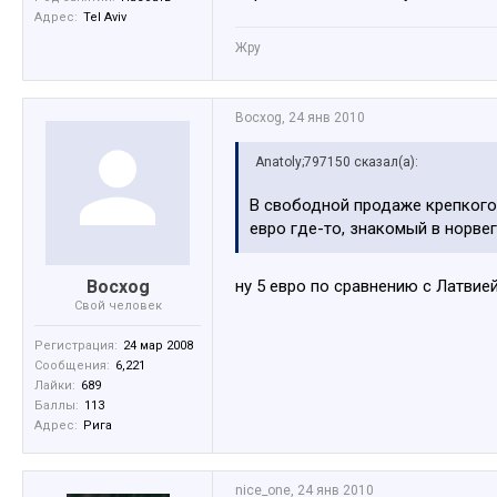
Адрес:
Tel Aviv
Жру
Bocxog
,
24 янв 2010
Anatoly;797150 сказал(а):
В свободной продаже крепкого 
евро где-то, знакомый в норвег
Bocxog
ну 5 евро по сравнению с Латвией
Свой человек
Регистрация:
24 мар 2008
Сообщения:
6,221
Лайки:
689
Баллы:
113
Адрес:
Рига
nice_one
,
24 янв 2010