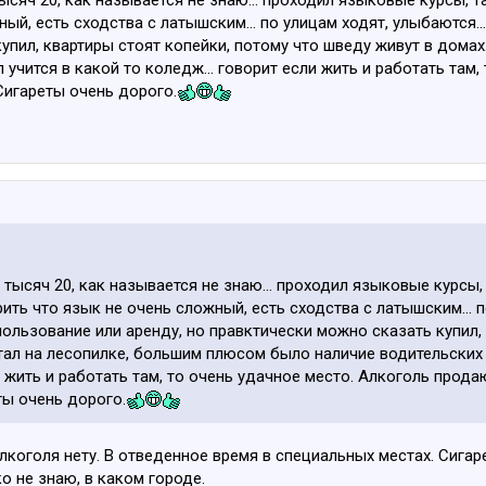
ый, есть сходства с латышским... по улицам ходят, улыбаются..
упил, квартиры стоят копейки, потому что шведу живут в дома
л учится в какой то коледж... говорит если жить и работать там
 Сигареты очень дорого.
тысяч 20, как называется не знаю... проходил языковые курсы,
ить что язык не очень сложный, есть сходства с латышским... п
пользование или аренду, но правктически можно сказать купил,
тал на лесопилке, большим плюсом было наличие водительских п
и жить и работать там, то очень удачное место. Алкоголь прода
еты очень дорого.
коголя нету. В отведенное время в специальных местах. Сигаре
ко не знаю, в каком городе.