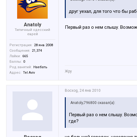
друг уехал, для того что бы ра
Anatoly
Первый раз о нем слышу. Возможн
Типичный одесский
еврей
Регистрация:
28 янв 2008
Сообщения:
21,374
Лайки:
665
Баллы:
0
Род занятий:
Наебать
Жру
Адрес:
Tel Aviv
Bocxog
,
24 янв 2010
Anatoly;796800 сказал(а):
Первый раз о нем слышу. Возмож
где?
не большой городок, население т