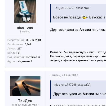
ТанДен;796721 сказал(а):
Вовсе не правда
Баускас в
nice_one
Друг вернулся из Англии ни с чем
Il cattivo
Регистрация:
30 ноя 2004
Сообщения:
3,941
Лайки:
297
Казалось бы, перевёрнутый мир — это гд
Баллы:
0
На самом деле, перевёрнутый мир — это
Род занятий:
Энтомолог
людей, а офицеры наркоконтроля умираю
Адрес:
Индокитай
ТанДен
,
24 янв 2010
nice_one;797268 сказал(а):
Друг вернулся из Англии ни с ч
ТанДен
Well-Known Member