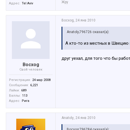
Жру
Адрес:
Tel Aviv
Bocxog
,
24 янв 2010
Anatoly;796726 сказал(а):
А кто-то из местных в Швецию
друг уехал, для того что бы рабо
Bocxog
Свой человек
Регистрация:
24 мар 2008
Сообщения:
6,221
Лайки:
689
Баллы:
113
Адрес:
Рига
Anatoly
,
24 янв 2010
Bocxog;796784 сказал(а):