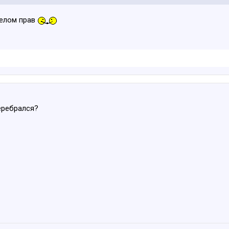
целом прав
еребрался?