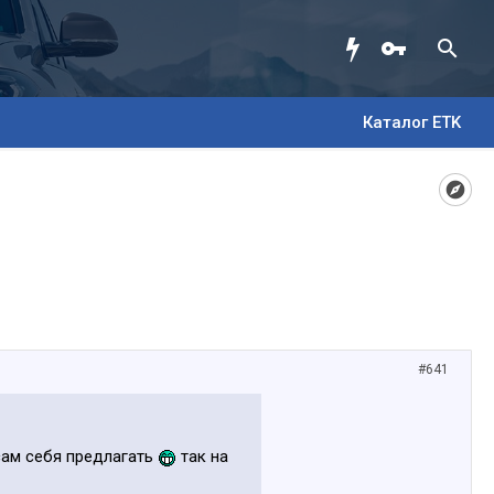
Каталог ETK
#641
 сам себя предлагать
так на