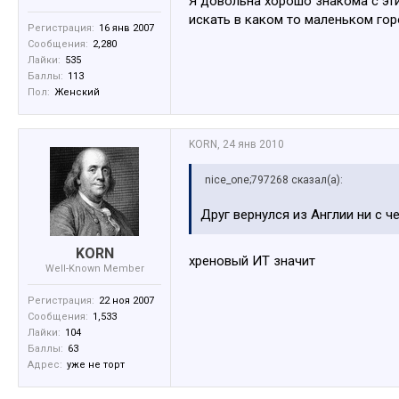
Я довольна хорошо знакома с эти
искать в каком то маленьком го
Регистрация:
16 янв 2007
Сообщения:
2,280
Лайки:
535
Баллы:
113
Пол:
Женский
KORN
,
24 янв 2010
nice_one;797268 сказал(а):
Друг вернулся из Англии ни с ч
KORN
хреновый ИТ значит
Well-Known Member
Регистрация:
22 ноя 2007
Сообщения:
1,533
Лайки:
104
Баллы:
63
Адрес:
уже не торт