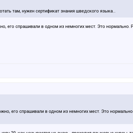
ботать там, нужен сертификат знания шведского языка...
о, его спрашивали в одном из немногих мест. Это нормально. Ра
но, его спрашивали в одном из немногих мест. Это нормально. 
ысяч 20, как называется не знаю... проходил языковые курсы, т