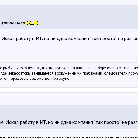
 целом прав
. Искал работу в ИТ, но ни одна компания "так просто" не разг
е рыбы высоко летают, птицы глубоко плавают, а на заборе слово МЕЛ написа
 где инкассаторы занимаются вооружёнными грабежами, следователи прокура
т от передоза в ведомственной сауне.
ем. Искал работу в ИТ, но ни одна компания "так просто" не ра