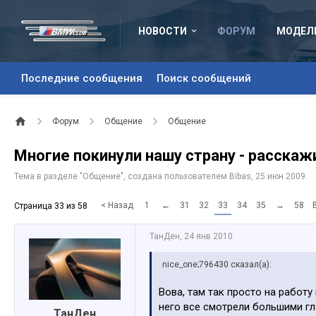
НОВОСТИ
ФОРУМ
МОДЕЛ
Последние сообщения
Поиск сообщений
Форум
Общение
Общение
Многие покинули нашу страну - расскаж
Тема в разделе "
Общение
", создана пользователем
Bibas
,
25 июн 2009
.
< Назад
1
←
31
32
33
34
35
→
58
Страница 33 из 58
ТанДен
,
24 янв 2010
nice_one;796430 сказал(а):
Вова, там так просто на работу
него все смотрели большими гла
ТанДен