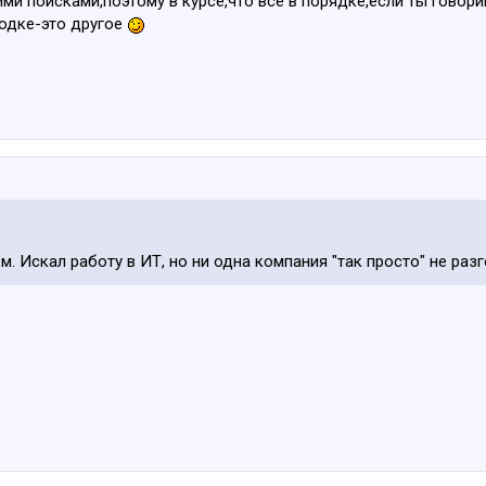
ми поисками,поэтому в курсе,что все в порядке,если ты говори
родке-это другое
ем. Искал работу в ИТ, но ни одна компания "так просто" не ра