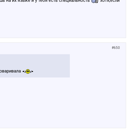
шь на их языке и у тебя есть специальность
хотя,если
#650
зговаривала