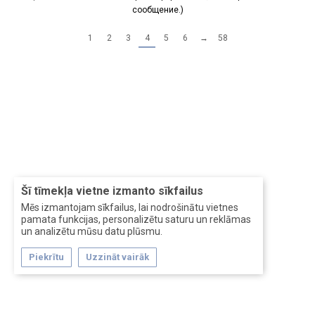
сообщение.)
1
2
3
4
5
6
→
58
Šī tīmekļa vietne izmanto sīkfailus
Mēs izmantojam sīkfailus, lai nodrošinātu vietnes
pamata funkcijas, personalizētu saturu un reklāmas
un analizētu mūsu datu plūsmu.
Piekrītu
Uzzināt vairāk