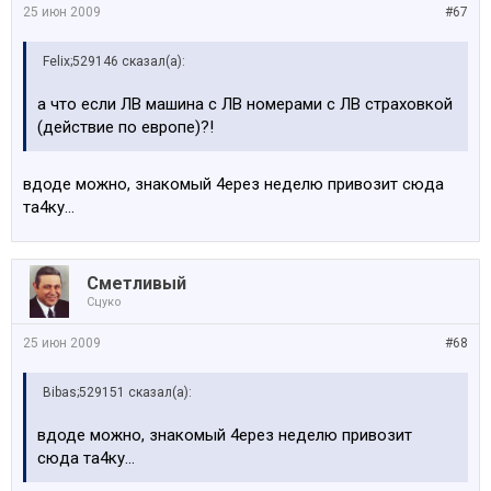
25 июн 2009
#67
Felix;529146 сказал(а):
а что если ЛВ машина с ЛВ номерами с ЛВ страховкой
(действие по европе)?!
вдоде можно, знакомый 4ерез неделю привозит сюда
та4ку...
Сметливый
Сцуко
25 июн 2009
#68
Bibas;529151 сказал(а):
вдоде можно, знакомый 4ерез неделю привозит
сюда та4ку...