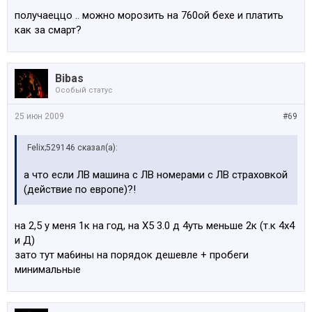
получаеццо .. можно морозить на 760ой бехе и платить
как за смарт?
Bibas
Особый статус
25 июн 2009
#69
Felix;529146 сказал(а):
а что если ЛВ машина с ЛВ номерами с ЛВ страховкой
(действие по европе)?!
на 2,5 у меня 1к на год, на Х5 3.0 д 4уть меньше 2к (т.к 4х4
и Д)
зато тут ма6ины на порядок дешевле + пробеги
минимальные