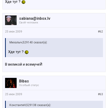
Хде тут ?
sabiana@inbox.lv
Свой человек
25 июн 2009
#62
Михалыч;529140 сказал(а):
Хде тут ?
В великой и всемучеЙ
Bibas
Особый статус
25 июн 2009
#63
КонстантиН;529138 сказал(а):