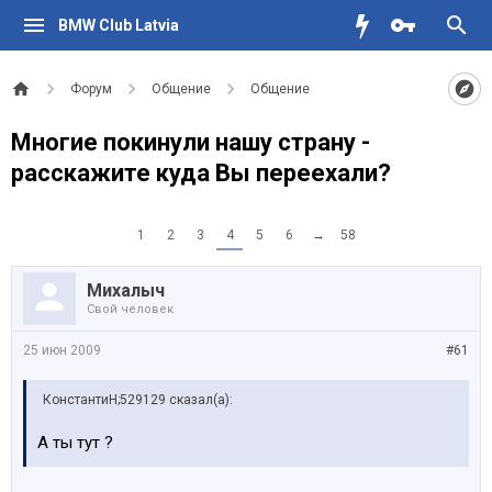
BMW Club Latvia
Форум
Общение
Общение
Многие покинули нашу страну -
расскажите куда Вы переехали?
1
2
3
4
5
6
→
58
Михалыч
Свой человек
25 июн 2009
#61
КонстантиН;529129 сказал(а):
А ты тут ?