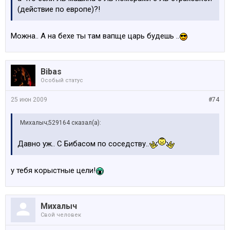
(действие по европе)?!
Можна.. А на бехе ты там вапще царь будешь ..
Bibas
Особый статус
25 июн 2009
#74
Михалыч;529164 сказал(а):
Давно уж.. С Бибасом по соседству..
у тебя корыстные цели!
Михалыч
Свой человек