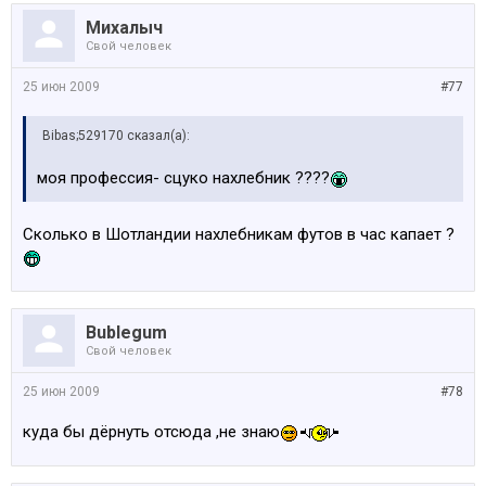
Михалыч
Свой человек
25 июн 2009
#77
Bibas;529170 сказал(а):
моя профессия- сцуко нахлебник ????
Сколько в Шотландии нахлебникам футов в час капает ?
Bublegum
Свой человек
25 июн 2009
#78
куда бы дёрнуть отсюда ,не знаю