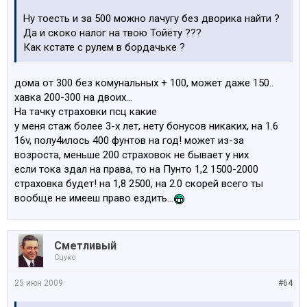
Ну тоесть и за 500 можно лачугу без дворика найти ?
Да и скоко налог на твою Тойёту ???
Как кстате с рулем в бордачьке ?
дома от 300 без комунальных + 100, может даже 150..
хавка 200-300 на двоих...
На тачку страховки псц какие
у меня стаж более 3-х лет, нету бонусов никаких, на 1.6
16v, полу4илось 400 фунтов на год! может из-за
возроста, меньше 200 страховок не бывает у них
если тока здал на права, то на Пунто 1,2 1500-2000
страховка будет! на 1,8 2500, на 2.0 скорей всего ты
вообще не имееш право ездить...
Сметливый
Сцуко
25 июн 2009
#64