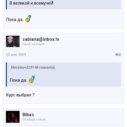
В великой и всемучеЙ
Пока да..
sabiana@inbox.lv
Свой человек
25 июн 2009
#66
Михалыч;529148 сказал(а):
Пока да..
Курс выбрал ?
Bibas
Особый статус