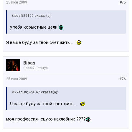
25 июн 2009
#75
Bibas;529166 сказал(а):
у тебя корыстные цели!
Я ваще буду за твой счет жить ..
Bibas
Особый статус
25 июн 2009
#76
Михалыч;529167 сказал(а):
Я ваще буду за твой счет жить ..
моя профессия- сцуко нахлебник ????