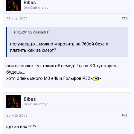
Bibas
Особый статус
25 июн 2009
#70
Felix;529152 сказал(а):
получаеццо .. можно морозить на 760ой бехе и
платить как за смарт?
они не знают тут таких объемод! Ты на 3.0 тут царем
будешь...
хотя о4ень много М3 е46 и Гольфов Р32
Bibas
Особый статус
25 июн 2009
#71
що за нах !???