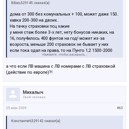
Bibas;529145 сказал(а):
дома от 300 без комунальных + 100, может даже 150..
хавка 200-300 на двоих...
На тачку страховки псц какие
у меня стаж более 3-х лет, нету бонусов никаких, на
16, полу4илось 400 фунтов на год! может из-за
возроста, меньше 200 страховок не бывает у них
если тока здал на права, то на Пунто 1,2 1500-2000
Нажмите, чтобы раскрыть...
страховка будет! на 1,8 2500, на 2.0 скорей всего ты
вообще не имееш право ездить...
а что если ЛВ машина с ЛВ номерами с ЛВ страховкой
(действие по европе)?!
Михалыч
Свой человек
25 июн 2009
#65
КонстантиН;529142 сказал(а):