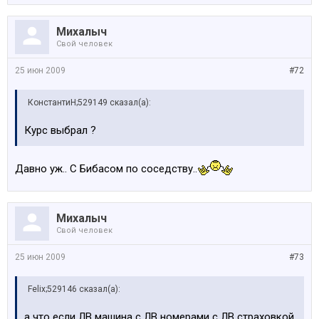
Михалыч
Свой человек
25 июн 2009
#72
КонстантиН;529149 сказал(а):
Курс выбрал ?
Давно уж.. С Бибасом по соседству..
Михалыч
Свой человек
25 июн 2009
#73
Felix;529146 сказал(а):
а что если ЛВ машина с ЛВ номерами с ЛВ страховкой