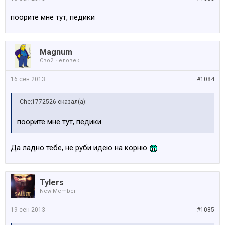
поорите мне тут, педики
Magnum
Свой человек
16 сен 2013
#1084
Che;1772526 сказал(а):
поорите мне тут, педики
Да ладно тебе, не руби идею на корню
Tylers
New Member
19 сен 2013
#1085