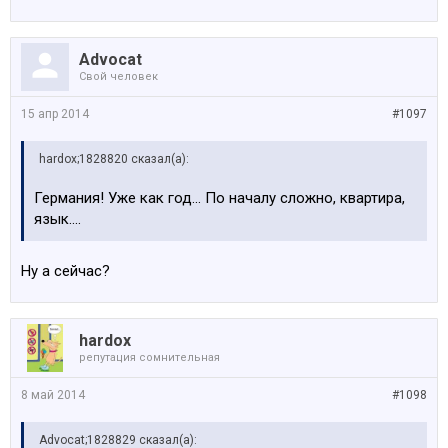
Advocat
Свой человек
15 апр 2014
#1097
hardox;1828820 сказал(а):
Германия! Уже как год... По началу сложно, квартира,
язык....
Ну а сейчас?
hardox
репутация сомнительная
8 май 2014
#1098
Advocat;1828829 сказал(а):