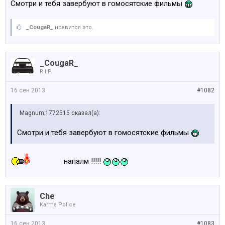
Смотри и тебя завербуют в гомосятские фильмы
_CougaR_
нравится это.
_CougaR_
R.I.P.
16 сен 2013
#1082
Magnum;1772515 сказал(а):
Смотри и тебя завербуют в гомосятские фильмы
напалм !!!!!
Che
Karma Police
16 сен 2013
#1083