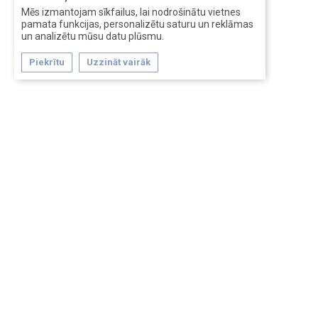
Mēs izmantojam sīkfailus, lai nodrošinātu vietnes
pamata funkcijas, personalizētu saturu un reklāmas
un analizētu mūsu datu plūsmu.
Piekrītu
Uzzināt vairāk
Forum software by XenForo™
Перевод:
XF-Russia.ru
Сделано в
Entrypoint
Обратная связь
Помощь
Условия и правила