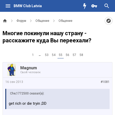
BMW Club Latvia
Форум
Общение
Общение
Многие покинули нашу страну -
расскажите куда Вы переехали?
1
←
53
54
55
56
57
58
Magnum
Свой человек
16 сен 2013
#1081
Che;1772500 сказал(а):
get rich or die tryin ;DD