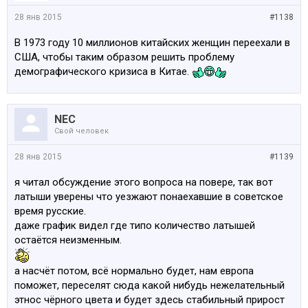
vymiranie
28 янв 2015
#1138
В 1973 году 10 миллионов китайских женщин переехали в
США, чтобы таким образом решить проблему
демографического кризиса в Китае.
NEC
Свой человек
28 янв 2015
#1139
я читал обсуждение этого вопроса на повере, так вот
латыши уверены что уезжают понаехавшие в советское
время русские.
даже график видел где типо количество латышей
остаётся неизменным.
а насчёт потом, всё нормально будет, нам европа
поможет, переселят сюда какой нибудь нежелательный
этнос чёрного цвета и будет здесь стабильный прирост