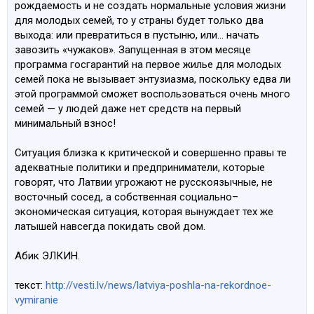
рождаемость и не создать нормальные условия жизни
для молодых семей, то у страны будет только два
выхода: или превратиться в пустыню, или… начать
завозить «чужаков». Запущенная в этом месяце
программа госгарантий на первое жилье для молодых
семей пока не вызывает энтузиазма, поскольку едва ли
этой программой сможет воспользоваться очень много
семей — у людей даже нет средств на первый
минимальный взнос!
Ситуация близка к критической и совершенно правы те
адекватные политики и предприниматели, которые
говорят, что Латвии угрожают не русскоязычные, не
восточный сосед, а собственная социально–
экономическая ситуация, которая вынуждает тех же
латышей навсегда покидать свой дом.
Абик ЭЛКИН.
текст:
http://vesti.lv/news/latviya-poshla-na-rekordnoe-
vymiranie