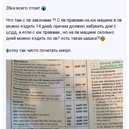
20ка всего стоит
Что там с лв законами ?! С лв правами на юк машине в лв
можно ездить 14 дней, причем должен забукить дни с
цсдд, а если с юк правами , но на лв мащине сколько
дней можно ездить по лв? есть такая шишка?!
фотку так чисто почитать кинул..