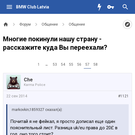
BMW Club Latvia
Форум
Общение
Общение
Многие покинули нашу страну -
расскажите куда Вы переехали?
1
←
53
54
55
56
57
58
Che
Karma Police
22 сен 2014
#1121
markovkin;1859327 сказал(а):
Почитай я не фейкал, я просто дописал еще один
пояснительный лист. Разница uk/eu права до 20£ в
год, оно того стоит?