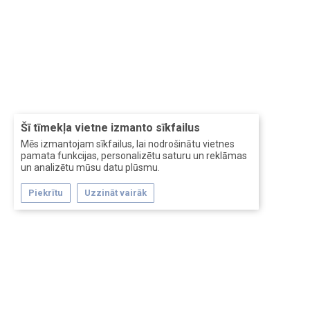
Šī tīmekļa vietne izmanto sīkfailus
Mēs izmantojam sīkfailus, lai nodrošinātu vietnes
pamata funkcijas, personalizētu saturu un reklāmas
un analizētu mūsu datu plūsmu.
Piekrītu
Uzzināt vairāk
Forum software by XenForo™
Перевод:
XF-Russia.ru