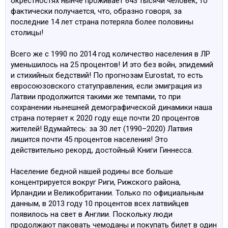
окрестностях нынче проживает 643 тысячи человек, то
фактически получается, что, образно говоря, за
последние 14 лет страна потеряла более половины
столицы!
Всего же с 1990 по 2014 год количество населения в ЛР
уменьшилось на 25 процентов! И это без войн, эпидемий
и стихийных бедствий! По прогнозам Eurostat, то есть
евросоюзовского статуправления, если эмиграция из
Латвии продолжится такими же темпами, то при
сохранении нынешней демографической динамики наша
страна потеряет к 2020 году еще почти 20 процентов
жителей! Вдумайтесь: за 30 лет (1990–2020) Латвия
лишится почти 45 процентов населения! Это
действительно рекорд, достойный Книги Гиннесса.
Население бедной нашей родины все больше
концентрируется вокруг Риги, Рижского района,
Ирландии и Великобритании. Только по официальным
данным, в 2013 году 10 процентов всех латвийцев
появилось на свет в Англии. Поскольку люди
продолжают паковать чемоданы и покупать билет в один