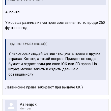
А, понял.
У кореша разница из-за прав составила что то вроде 250
фунтов в год.
Уругнек;1859335 сказал(а):
У некоторых людей фетиш - получать права в других
странах. Кстати, а такой вопрос. Приедет он сюда,
бухнет и отдаст полиции свои ЮК или ЛВ права. На
штраф можно забить и ездить дальше с
оставшимися?
Латвийские права забирают при выдаче UK )
Parenjok
Member