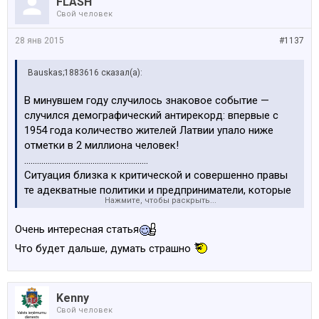
FLASH
Свой человек
28 янв 2015
#1137
Bauskas;1883616 сказал(а):
В минувшем году случилось знаковое событие —
случился демографический антирекорд: впервые с
1954 года количество жителей Латвии упало ниже
отметки в 2 миллиона человек!
..........................................................
Ситуация близка к критической и совершенно правы
те адекватные политики и предприниматели, которые
Нажмите, чтобы раскрыть...
говорят, что Латвии угрожают не русскоязычные, не
восточный сосед, а собственная социально–
Очень интересная статья
экономическая ситуация, которая вынуждает тех же
Что будет дальше, думать страшно
латышей навсегда покидать свой дом.
Абик ЭЛКИН.
Kenny
текст:
http://vesti.lv/news/latviya-poshla-na-rekordnoe-
Свой человек