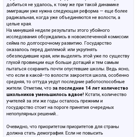
добиться не удалось, к тому же при такой динамике
эмиграции уже нужна следующая реформа — еще более
радикальная, когда уже объединяются не волости, а
целые края.
На минувшей неделе результаты этого убойного
исследования обсуждались в новоиспеченной комиссии
cейма по долгосрочному развитию. Государство
оказалось перед диллемой: или укрупнять
обезлюдившие края, или выделять этой уже по существу
глухой провинции еще больше дотаций и тем самым
пытаться сохранить почти опустевшие школы. Ведь ясно,
что если в какой–то волости закроется школа, особенно
средняя, то оттуда уедут последние работоспособные
жители. Отметим, что
за последние 14 лет количество
школьников уменьшилось вдвое!
Кстати, количество
учителей за эти же годы осталось прежним и
государство стоит на пороге принятия очередных
непопулярных решений…
Очевидно, что приоритетом приоритетов для страны
должна стать демография. Если не повысить