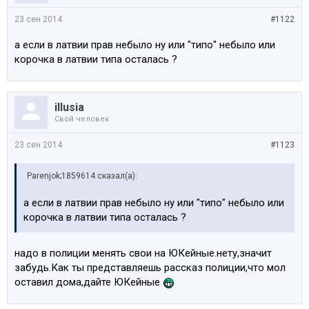
23 сен 2014
#1122
а если в латвии прав небыло ну или "типо" небыло или
корочка в латвии типа осталась ?
illusia
Свой человек
23 сен 2014
#1123
Parenjok;1859614 сказал(а):
а если в латвии прав небыло ну или "типо" небыло или
корочка в латвии типа осталась ?
надо в полиции менять свои на ЮКейные.нету,значит
забудь.Как ты представляешь рассказ полиции,что мол
оставил дома,дайте ЮКейные