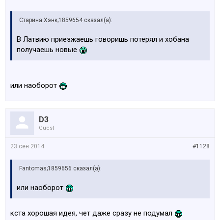
Старина Хэнк;1859654 сказал(а):
В Латвию приезжаешь говоришь потерял и хобана
получаешь новые
или наоборот
D3
Guest
23 сен 2014
#1128
Fantomas;1859656 сказал(а):
или наоборот
кста хорошая идея, чет даже сразу не подумал