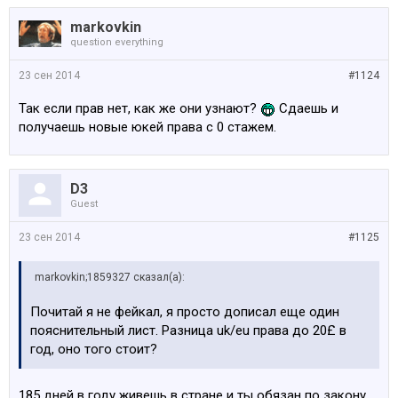
markovkin
question everything
23 сен 2014
#1124
Так если прав нет, как же они узнают?
Сдаешь и
получаешь новые юкей права с 0 стажем.
D3
Guest
23 сен 2014
#1125
markovkin;1859327 сказал(а):
Почитай я не фейкал, я просто дописал еще один
пояснительный лист. Разница uk/eu права до 20£ в
год, оно того стоит?
185 дней в году живешь в стране и ты обязан по закону