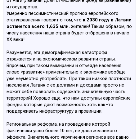
от Риги (львиная доля отчислений в фонд выравниваний)
и государства.
Умеренно пессимистический прогноз европейского
статуправления говорит о том, что
к 2030 году в Латвии
останется всего 1,635 млн.
жителей! Таким образом, по
числу населения наша страна будет отброшена в начало
XX века!
Разумеется, эта демографическая катастрофа
отражается и на экономическом развитии страны.
Впрочем, при таком вымирании и отъезде населения
слово «развитие» применительно к экономике вообще
уже неуместно употреблять. При такой низкой плотности
населения Латвия с ее долгами и доходами просто не
может себе позволить содержать значительную часть
территорий! Хорошо еще, что нам доступны европейские
фонды, которые дают возможность хоть как–то
поддерживать инфраструктуру в провинции.
Региональная реформа, на проведение которой
фактически ушло более 10 лет, не дала желаемого
эффекта. Значительного укрупнения регионов все равно