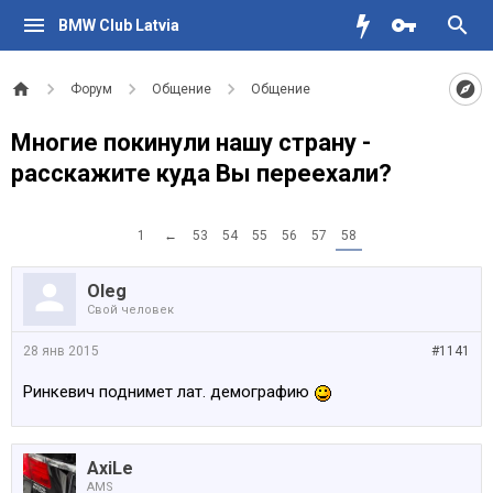
BMW Club Latvia
Форум
Общение
Общение
Многие покинули нашу страну -
расскажите куда Вы переехали?
1
←
53
54
55
56
57
58
Oleg
Свой человек
28 янв 2015
#1141
Ринкевич поднимет лат. демографию
AxiLe
AMS