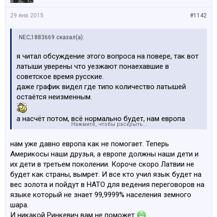
29 янв 2015
#1142
NEC;1883669 сказал(а):
я читал обсуждение этого вопроса на повере, так вот
латыши уверены что уезжают понаехавшие в
советское время русские.
даже график видел где типо количество латышей
остаётся неизменным.
а насчёт потом, всё нормально будет, нам европа
Нажмите, чтобы раскрыть...
поможет, переселят сюда какой нибудь
нежелательный этнос чёрного цвета и будет здесь
нам уже давно европа как не помогает. Теперь
стабильный прирост населения
Америкосы наши друзья, а европе должны наши дети и
их дети в третьем поколении. Короче скоро Латвии не
будет как страны, вымрет. И все кто учил язык будет на
вес золота и пойдут в НАТО для ведения переговоров на
языке который не знает 99,9999% населения земного
шара.
И никакой Ринкевич вам не поможет