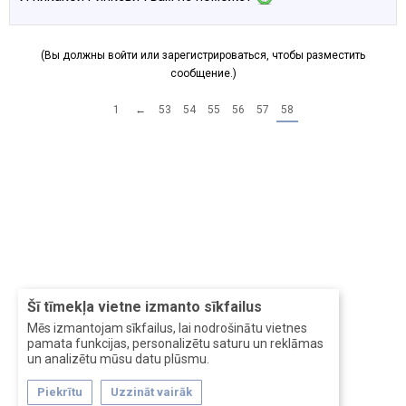
(Вы должны войти или зарегистрироваться, чтобы разместить
сообщение.)
1
←
53
54
55
56
57
58
Šī tīmekļa vietne izmanto sīkfailus
Mēs izmantojam sīkfailus, lai nodrošinātu vietnes
pamata funkcijas, personalizētu saturu un reklāmas
un analizētu mūsu datu plūsmu.
Piekrītu
Uzzināt vairāk