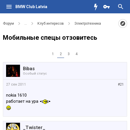
BMW Club Latvia
Форум
...
Клуб интересов
Электротехника
Мобильные спецы отзовитесь
1
2
3
4
Bibas
Особый статус
27 сен 2011
#21
nokia 1610
работает на ура
_Twister_