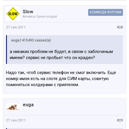
Slow
КОМАНДА ФОРУМА
Amateur Gynecologist
27 сен 2011
#28
euga;1415493 сказал(а):
а никаких проблем не будет, в связи с заблоченым
имеем? сервис не пробьет что он краден?
Надо так, чтоб сервис телефон не смог включить. Ещё
номер имэя есть на слоте для СИМ карты, советую
поменяться холдерами с приятелем.
euga
-
27 сен 2011
#29