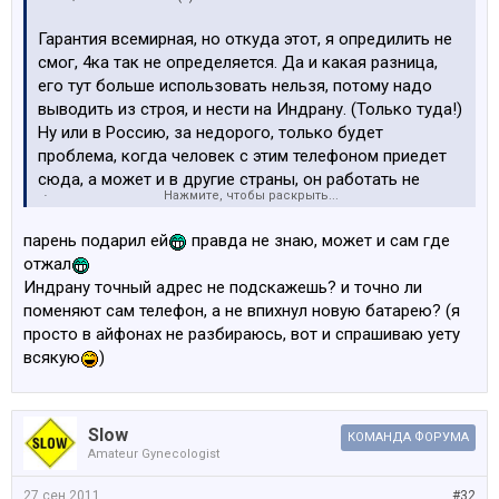
Гарантия всемирная, но откуда этот, я опредилить не
смог, 4ка так не определяется. Да и какая разница,
его тут больше использовать нельзя, потому надо
выводить из строя, и нести на Индрану. (Только туда!)
Ну или в Россию, за недорого, только будет
проблема, когда человек с этим телефоном приедет
сюда, а может и в другие страны, он работать не
Нажмите, чтобы раскрыть...
будет.
парень подарил ей
правда не знаю, может и сам где
Где прикупили то? Если у знакомого, то монейбэк
отжал
адназначна
Индрану точный адрес не подскажешь? и точно ли
поменяют сам телефон, а не впихнул новую батарею? (я
просто в айфонах не разбираюсь, вот и спрашиваю уету
всякую
)
Slow
КОМАНДА ФОРУМА
Amateur Gynecologist
27 сен 2011
#32