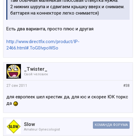
там обычная маленькая плюсовая отвертка нужна.
2 нижних шурупа и сдвигаем крышку вверх и снимаем.
баттарея на коннекторе легко снимается)
Есть два варианта, просто плюс и другая
http://www.directfix.com/product/IP-
2466.html#.ToG0IvpoWSo
_Twister_
Свой человек
27 сен 2011
#38
для европеек шел крестик да, для юс и скорее ЮК торкс
да
Slow
КОМАНДА ФОРУМА
Amateur Gynecologist