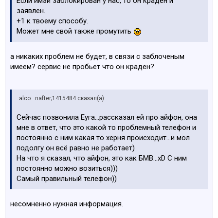
Если имэй заблокирован у нас, то он краден и
заявлен.
+1 к твоему способу.
Может мне свой также промутить
а никаких проблем не будет, в связи с заблоченым
имеем? сервис не пробьет что он краден?
alco...nafter;1415484 сказал(а):
Сейчас позвонила Еуга...рассказал ей про айфон, она
мне в ответ, что это какой то проблемный телефон и
постоянно с ним какая то херня происходит...и мол
подолгу он всё равно не работает)
На что я сказал, что айфон, это как БМВ...xD С ним
постоянно можно возиться)))
Самый правильный телефон))
несомненно нужная информация.