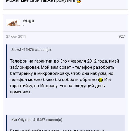
Может мне свой также промутить
euga
-
27 сен 2011
#27
Slow;1415476 сказал(а):
Телефон на гарантии до 3го Февраля 2012 года, имэй
заблокирован. Мой вам совет - телефон разобрать,
баттарейку в микроволновку, чтоб она набухла, но
телефон можно было бы собрать обратно
И в
гарантийку, на Индрану. Его на следущий день
поменяют.
Кит Обухов;1415487 сказал(а):