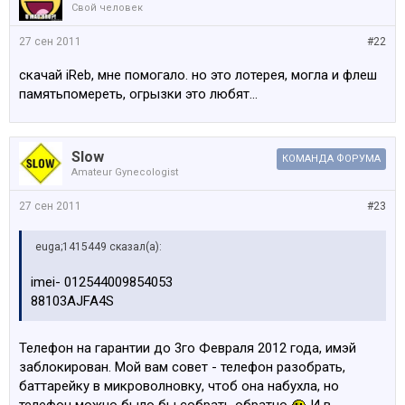
Свой человек
27 сен 2011
#22
скачай iReb, мне помогало. но это лотерея, могла и флеш
памятьпомереть, огрызки это любят...
Slow
КОМАНДА ФОРУМА
Amateur Gynecologist
27 сен 2011
#23
euga;1415449 сказал(а):
imei- 012544009854053
88103AJFA4S
Телефон на гарантии до 3го Февраля 2012 года, имэй
заблокирован. Мой вам совет - телефон разобрать,
баттарейку в микроволновку, чтоб она набухла, но