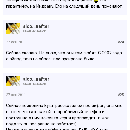
телефон можно было бы собрать обратно
И в
гарантийку, на Индрану. Его на следущий день поменяют.
alco...nafter
Свой человек
27 сен 2011
#24
Сейчас скачаю...Не знаю, что они там любят. С 2007 года
с айпод тача на айосе...всё прекрасно было...
alco...nafter
Свой человек
27 сен 2011
#25
Сейчас позвонила Еуга...рассказал ей про айфон, она мне
в ответ, что это какой то проблемный телефон и
постоянно с ним какая то херня происходит...и мол
подолгу он всё равно не работает)