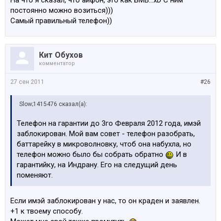
На что я сказал, что айфон, это как БМВ...xD С ним
постоянно можно возиться)))
Самый правильный телефон))
Кит Обухов
комментатор
27 сен 2011
#26
Slow;1415476 сказал(а):
Телефон на гарантии до 3го Февраля 2012 года, имэй
заблокирован. Мой вам совет - телефон разобрать,
баттарейку в микроволновку, чтоб она набухла, но
телефон можно было бы собрать обратно
И в
гарантийку, на Индрану. Его на следущий день
поменяют.
Если имэй заблокирован у нас, то он краден и заявлен.
+1 к твоему способу.