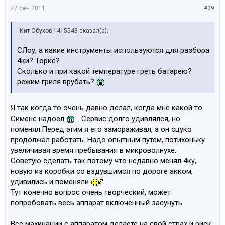
27 сен 2011
#39
Кит Обухов;1415548 сказал(а):
СЛоу, а какие инструменты используются для разбора
4ки? Торкс?
Сколько и при какой температуре греть батарею?
режим гриля врубать?
Я так когда то очень давно делал, когда мне какой то
Сименс надоел
... Сервис долго удивлялся, но
поменял.Перед этим я его замораживал, а он сцуко
продолжал работать. Надо опытным путём, потихоньку
увеличивая время пребывания в микроволнухе.
Советую сделать так потому что недавно менял 4ку,
новую из коробки со вздувшимся по дороге акком,
удивились и поменяли
Тут конечно вопрос очень творческий, может
попробовать весь аппарат включённый засунуть.
Все махинации с аппаратом делаете на свой страх и риск