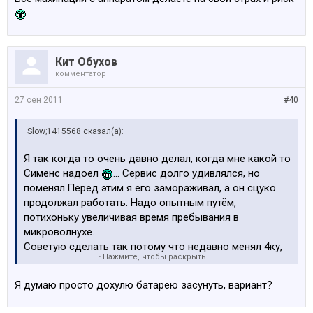
Кит Обухов
комментатор
27 сен 2011
#40
Slow;1415568 сказал(а):
Я так когда то очень давно делал, когда мне какой то
Сименс надоел
... Сервис долго удивлялся, но
поменял.Перед этим я его замораживал, а он сцуко
продолжал работать. Надо опытным путём,
потихоньку увеличивая время пребывания в
микроволнухе.
Советую сделать так потому что недавно менял 4ку,
Нажмите, чтобы раскрыть...
новую из коробки со вздувшимся по дороге акком,
удивились и поменяли
Я думаю просто дохулю батарею засунуть, вариант?
Тут конечно вопрос очень творческий, может
попробовать весь аппарат включённый засунуть.