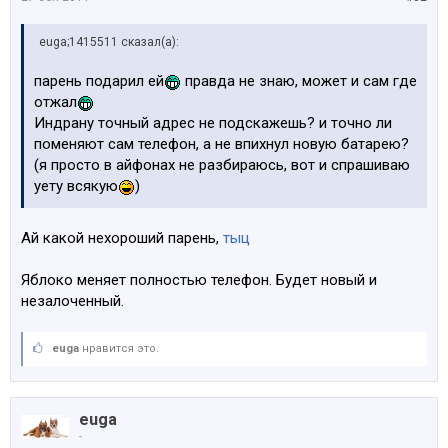
euga;1415511 сказал(а):
парень подарил ей
правда не знаю, может и сам где
отжал
Индрану точный адрес не подскажешь? и точно ли
поменяют сам телефон, а не впихнул новую батарею?
(я просто в айфонах не разбираюсь, вот и спрашиваю
уету всякую
)
Ай какой нехороший парень,
тыц
Яблоко меняет полностью телефон. Будет новый и
незалоченный.
euga
нравится это.
euga
-