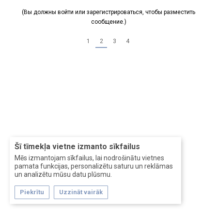
(Вы должны войти или зарегистрироваться, чтобы разместить
Все махинации с аппаратом делаете на свой страх и
сообщение.)
риск
1
2
3
4
Šī tīmekļa vietne izmanto sīkfailus
Mēs izmantojam sīkfailus, lai nodrošinātu vietnes
pamata funkcijas, personalizētu saturu un reklāmas
un analizētu mūsu datu plūsmu.
Piekrītu
Uzzināt vairāk