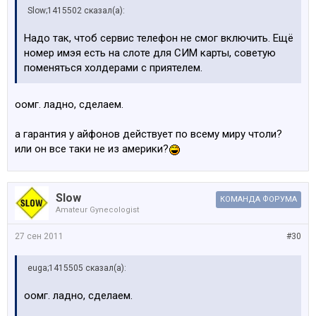
Slow;1415502 сказал(а):
Надо так, чтоб сервис телефон не смог включить. Ещё
номер имэя есть на слоте для СИМ карты, советую
поменяться холдерами с приятелем.
оомг. ладно, сделаем.
а гарантия у айфонов действует по всему миру чтоли?
или он все таки не из америки?
Slow
КОМАНДА ФОРУМА
Amateur Gynecologist
27 сен 2011
#30
euga;1415505 сказал(а):
оомг. ладно, сделаем.