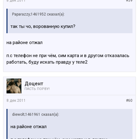
8 дек 2011
#59
Paparazzy;1461952 сказал(а):
так ты чо, ворованную купил?
на районе отжал
п.с телефон не при чём, сим карта и в другом отказалась
работать, буду искать правду у теле2
Доцент
ПАСТЬ ПОРВУ!
8 дек 2011
#60
diewolt;1461961 сказал(а):
на районе отжал