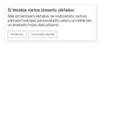
Šī tīmekļa vietne izmanto sīkfailus
Mēs izmantojam sīkfailus, lai nodrošinātu vietnes
pamata funkcijas, personalizētu saturu un reklāmas
un analizētu mūsu datu plūsmu.
Piekrītu
Uzzināt vairāk
Forum software by XenForo™
Перевод:
XF-Russia.ru
Сделано в
Entrypoint