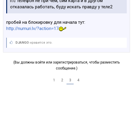
п.с телефон не при чём, сим карта и в другом
отказалась работать, буду искать правду у теле2
пробей на блокировку для начала тут:
http://numuri.lv/?action=17
DJANGO
нравится это.
(Вы должны войти или зарегистрироваться, чтобы разместить
сообщение.)
1
2
3
4