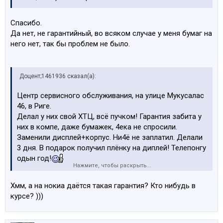
Спасибо.
Да нет, не гарантийный, во всяком случае у меня бумаг на
него нет, так бы проблем не было.
Доцент;1461936 сказал(а):
Центр сервисного обслуживания, на улице Мукусалас
46, в Риге.
Делал у них свой ХТЦ, всё пучком! Гарантия забита у
них в компе, даже бумажек, 4ека не спросили.
Заменили дисплей+корпус. Ни4ё не заплатил. Делали
3 дня. В подарок получил плёнку на диплей! Телепонгу
одын год!
Нажмите, чтобы раскрыть...
http://www.tsc.lv/ru/o_nas.htm
Хмм, а на нокиа даётся такая гарантия? Кто нибудь в
курсе? )))