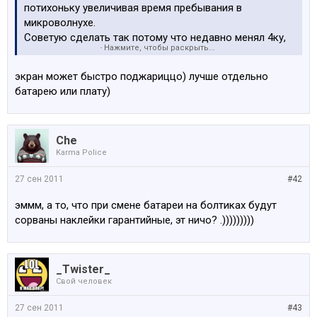
потихоньку увеличивая время пребывания в
микроволнухе.
Советую сделать так потому что недавно менял 4ку,
Нажмите, чтобы раскрыть...
новую из коробки со вздувшимся по дороге акком,
удивились и поменяли
экран может быстро поджариццо) лучше отдельно
Тут конечно вопрос очень творческий, может
батарею или плату)
попробовать весь аппарат включённый засунуть.
Все махинации с аппаратом делаете на свой страх и
Che
риск
Karma Police
27 сен 2011
#42
эммм, а то, что при смене батареи на болтиках будут
сорваны наклейки гарантийные, эт ничо? .)))))))))
_Twister_
Свой человек
27 сен 2011
#43