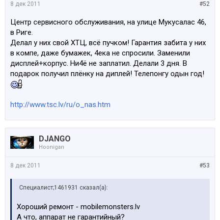
8 дек 2011
#52
Центр сервисного обслуживания, на улице Мукусалас 46,
в Риге.
Делал у них свой ХТЦ, всё пучком! Гарантия забита у них
в компе, даже бумажек, 4ека не спросили. Заменили
дисплей+корпус. Ни4ё не заплатил. Делали 3 дня. В
подарок получил плёнку на диплей! Телепонгу одын год!
http://www.tsc.lv/ru/o_nas.htm
DJANGO
Hoonigan
8 дек 2011
#53
Специалист;1461931 сказал(а):
Хороший ремонт - mobilemonsters.lv
А что, аппарат не гарантийный?