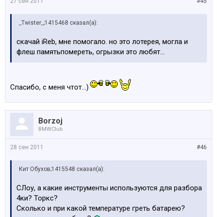
27 сен 2011
#45
_Twister_;1415468 сказал(а):
скачай iReb, мне помогало. но это лотерея, могла и
флеш памятьпомереть, огрызки это любят...
Спасибо, с меня чтот...)
Borzoj
BMWClub
28 сен 2011
#46
Кит Обухов;1415548 сказал(а):
СЛоу, а какие инструменты используются для разбора
4ки? Торкс?
Сколько и при какой температуре греть батарею?