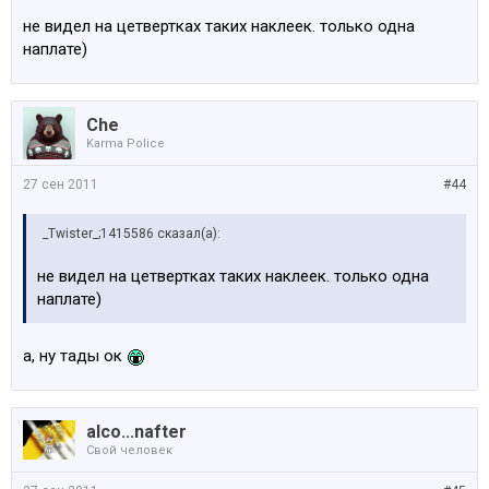
не видел на цетвертках таких наклеек. только одна
наплате)
Che
Karma Police
27 сен 2011
#44
_Twister_;1415586 сказал(а):
не видел на цетвертках таких наклеек. только одна
наплате)
а, ну тады ок
alco...nafter
Свой человек