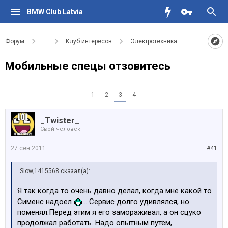
BMW Club Latvia
Форум
...
Клуб интересов
Электротехника
Мобильные спецы отзовитесь
1
2
3
4
_Twister_
Свой человек
27 сен 2011
#41
Slow;1415568 сказал(а):
Я так когда то очень давно делал, когда мне какой то
Сименс надоел
... Сервис долго удивлялся, но
поменял.Перед этим я его замораживал, а он сцуко
продолжал работать. Надо опытным путём,