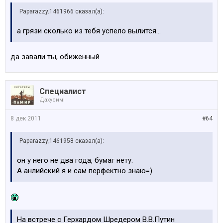
Paparazzy;1461966 сказал(а):
а грязи сколько из тебя успело вылится...
да завали ты, обиженный
Специалист
Дахусим!
8 дек 2011
#64
Paparazzy;1461958 сказал(а):
он у него не два года, бумаг нету.
А анлийский я и сам перфектно знаю=)
На встрече с Герхардом Шредером В.В.Путин