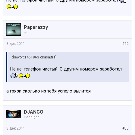
Не не, телефон чистый. С другим номером заработал
Paparazzy
☭
8 дек 2011
#62
diewolt;1461963 сказал(а):
Не не, телефон чистый. С другим номером заработал
а грязи сколько из тебя успело вылится...
DJANGO
Hoonigan
8 дек 2011
#63