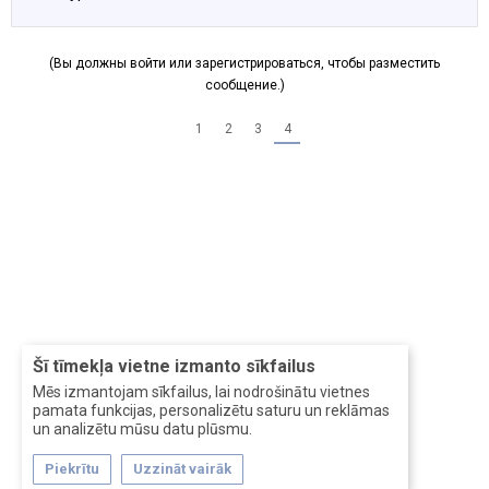
(Вы должны войти или зарегистрироваться, чтобы разместить
сообщение.)
1
2
3
4
Šī tīmekļa vietne izmanto sīkfailus
Mēs izmantojam sīkfailus, lai nodrošinātu vietnes
pamata funkcijas, personalizētu saturu un reklāmas
un analizētu mūsu datu plūsmu.
Piekrītu
Uzzināt vairāk