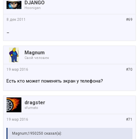
DJANGO
Hoonigan
8 дек 2011
#69
_
Magnum
Свой человек
19 мар 2016
#70
Есть кто может поменять экран у телефона?
dragster
sfumato
19 мар 2016
#71
Magnum;1950250 сказал(а):