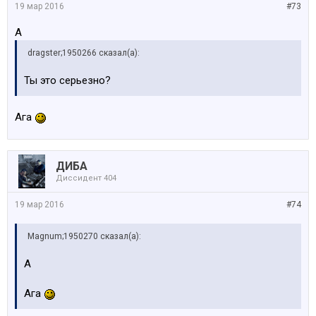
19 мар 2016
#73
А
dragster;1950266 сказал(а):
Ты это серьезно?
Ага
ДИБА
Диссидент 404
19 мар 2016
#74
Magnum;1950270 сказал(а):
А
Ага