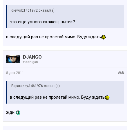
diewolt;1461972 сказал(а):
что ещё умного скажеш, нытик?
в следущий раз не пролетай мимо. Буду ждать
DJANGO
Hoonigan
8 дек 2011
#68
Paparazzy;1461976 сказал(а):
в следущий раз не пролетай мимо. Буду ждать
жди