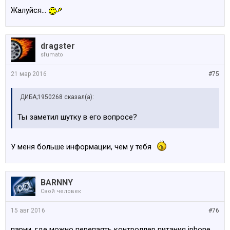
Жалуйся...
dragster
sfumato
21 мар 2016
#75
ДИБА;1950268 сказал(а):
Ты заметил шутку в его вопросе?
У меня больше информации, чем у тебя
BARNNY
Свой человек
15 авг 2016
#76
парни, где можно перепаять контроллер питания iphone