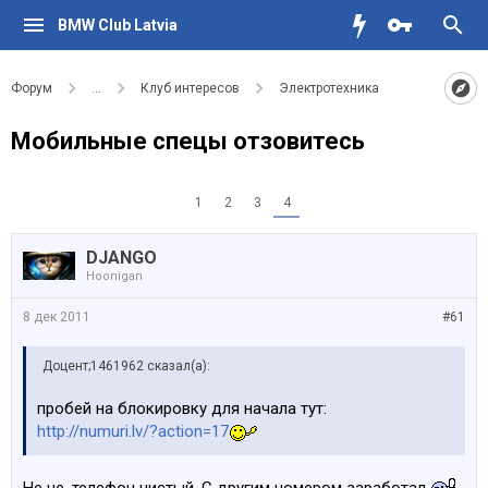
BMW Club Latvia
Форум
...
Клуб интересов
Электротехника
Мобильные спецы отзовитесь
1
2
3
4
DJANGO
Hoonigan
8 дек 2011
#61
Доцент;1461962 сказал(а):
пробей на блокировку для начала тут:
http://numuri.lv/?action=17