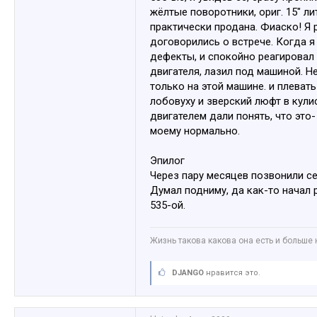
жёлтые поворотники, ориг. 15" ли
практически продана. Фиаско! Я 
договорились о встрече. Когда я 
дефекты, и спокойно реагировал 
двигателя, лазил под машиной. Не
только на этой машине. и плеват
лобовуху и зверский люфт в кули
двигателем дали понять, что это-
моему нормально.
Эпилог
Через пару месяцев позвонили се
Думал подниму, да как-то начал р
535-ой.
Жизнь такова какова она есть и больше 
DJANGO
нравится это.