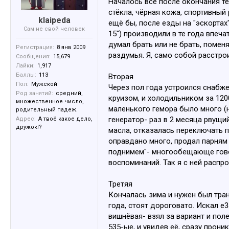
Началось всё после окончания те
стёкла, чёрная кожа, спортивный
klaipeda
ещё бы, после езды на "эскортах
Сам не свой человек
15") производили в те года впеч
думал брать или не брать, помен
Регистрация:
8 янв 2009
раздумья. Я, само собой расстро
Сообщения:
15,679
Лайки:
1,917
Баллы:
113
Вторая
Пол:
Мужской
Через пол года устроился снабже
Род занятий:
средний,
круизом, и холодильником за 1200
множественное число,
маленького гемора было много (
родительный падеж.
генератор- раз в 2 месяца рвущи
Адрес:
А твоё какое дело,
дружок!?
масла, отказалась переключать п
оправдано много, продал парням и
поднимем"- многообещающе говор
воспоминаний. Так я с ней распр
Третяя
Кончалась зима и нужен был тран
года, стоят дороговато. Искал е
вишнёвая- взял за вариант и пол
535-ые, и увидев её, сразу прони