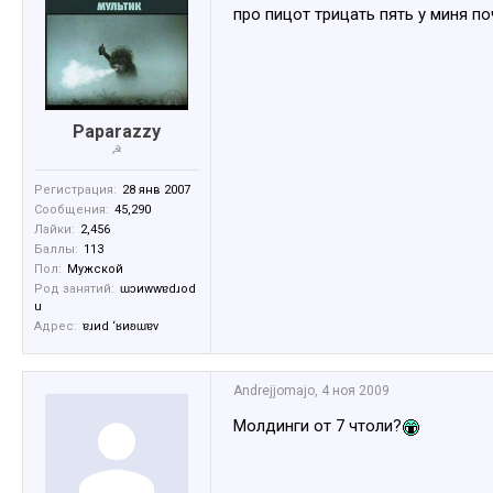
про пицот трицать пять у миня п
Paparazzy
☭
Регистрация:
28 янв 2007
Сообщения:
45,290
Лайки:
2,456
Баллы:
113
Пол:
Мужской
Род занятий:
ɯɔиwwɐdɹоd
u
Адрес:
ɐɹиd ‘ʁиʚɯɐv
Andrejjomajo
,
4 ноя 2009
Молдинги от 7 чтоли?