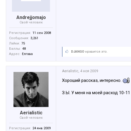
Andrejjomajo
Свой человек
Регистрация:
11 сен 2008
Сообщения:
3,261
Лайки:
75
Баллы:
48
DJANGO
нравится это.
Адрес:
Елгава
Aerialistic
,
4 ноя 2009
Хороший рассказ, интересно.
З.Ы. У меня на моей расход 10-11
Aerialistic
Свой человек
Регистрация:
24 янв 2009