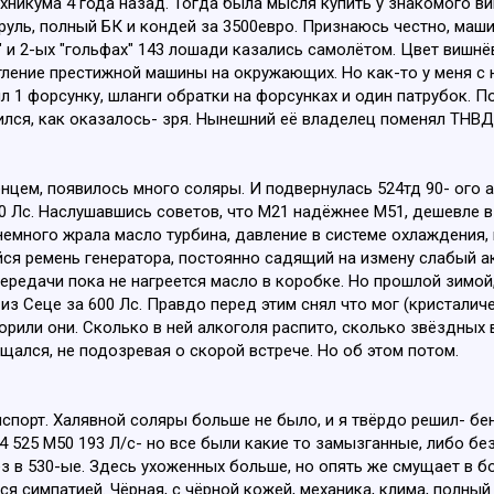
хникума 4 года назад. Тогда была мысля купить у знакомого ви
 руль, полный БК и кондей за 3500евро. Признаюсь честно, маши
" и 2-ых "гольфах" 143 лошади казались самолётом. Цвет вишнёв
атление престижной машины на окружающих. Но как-то у меня с н
ял 1 форсунку, шланги обратки на форсунках и один патрубок. П
ился, как оказалось- зря. Нынешний её владелец поменял ТНВД,
нцем, появилось много соляры. И подвернулась 524тд 90- ого
 Лс. Наслушавшись советов, что М21 надёжнее М51, дешевле в р
немного жрала масло турбина, давление в системе охлаждения,
йся ремень генератора, постоянно садящий на измену слабый аку
ередачи пока не нагреется масло в коробке. Но прошлой зимой,
з Сеце за 600 Лс. Правдо перед этим снял что мог (кристаличес
или они. Сколько в ней алкоголя распито, сколько звёздных 
ощался, не подозревая о скорой встрече. Но об этом потом.
спорт. Халявной соляры больше не было, и я твёрдо решил- бен
34 525 М50 193 Л/с- но все были какие то замызганные, либо бе
ез в 530-ые. Здесь ухоженных больше, но опять же смущает в б
кся симпатией. Чёрная, с чёрной кожей, механика, клима, полный