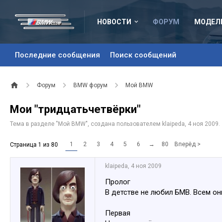
НОВОСТИ
ФОРУМ
МОДЕЛ
Последние сообщения
Поиск сообщений
Форум
BMW форум
Мой BMW
Мои "тридцатьчетвёрки"
Тема в разделе "
Мой BMW
", создана пользователем
klaipeda
,
4 ноя 2009
.
1
2
3
4
5
6
→
80
Вперёд >
Страница 1 из 80
klaipeda
,
4 ноя 2009
Пролог
В детстве не любил БМВ. Всем он
Первая