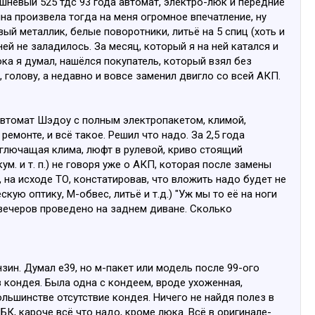
шнёвый 525 тдс 93 года автомат, электро-люк и передние
на произвела тогда на меня огромное впечатление, ну
ый металлик, белые поворотники, литьё на 5 спиц (хоть и
ей не заладилось. За месяц, который я на ней катался и
ока я думал, нашёлся покупатель, который взял без
 голову, а недавно и вовсе заменил двигло со всей АКП.
 автомат Шэдоу с полным электропакетом, климой,
емонте, и всё такое. Решил что надо. За 2,5 года
 глючащая клима, люфт в рулевой, криво стоящий
м. и т. п.) не говоря уже о АКП, которая после замены
 на исходе ТО, констатировав, что вложить надо будет не
кую оптику, М-обвес, литьё и т.д.) "Уж мы то её на ноги
вечеров проведено на заднем диване. Сколько
зин. Думал е39, но м-пакет или модель после 99-ого
з кондея. Была одна с кондеем, вроде ухоженная,
ольшинстве отсутствие кондея. Ничего не найдя полез в
 БК, кароче всё что надо, кроме люка. Всё в оригинале-