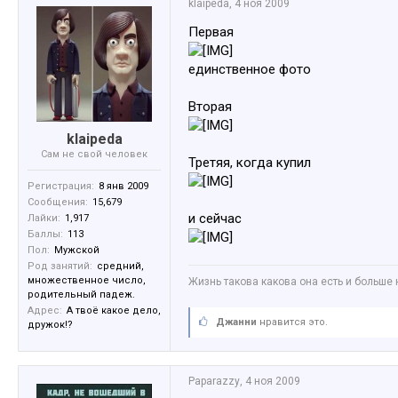
klaipeda
,
4 ноя 2009
Первая
единственное фото
Вторая
klaipeda
Сам не свой человек
Третяя, когда купил
Регистрация:
8 янв 2009
Сообщения:
15,679
и сейчас
Лайки:
1,917
Баллы:
113
Пол:
Мужской
Род занятий:
средний,
множественное число,
Жизнь такова какова она есть и больше 
родительный падеж.
Адрес:
А твоё какое дело,
Джанни
нравится это.
дружок!?
Paparazzy
,
4 ноя 2009