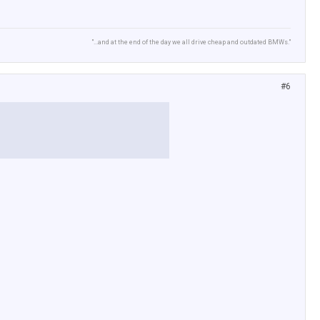
"...and at the end of the day we all drive cheap and outdated BMWs."
#6