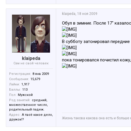
klaipeda
,
18 ноя 2009
Обул в зимние. После 17" казало
В субботу затонировал передние 
klaipeda
пока тонировался почистил кожу,
Сам не свой человек
Регистрация:
8 янв 2009
Сообщения:
15,679
Лайки:
1,917
Баллы:
113
Пол:
Мужской
Род занятий:
средний,
множественное число,
родительный падеж.
Адрес:
А твоё какое дело,
Жизнь такова какова она есть и больше 
дружок!?