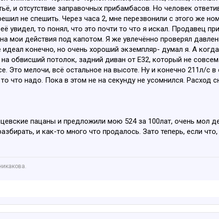
тьё, и отсутствие заправочных прибамбасов. Но человек ответив
решил не спешить. Через часа 2, мне перезвонили с этого же но
её увидел, то понял, что это почти то что я искал. Продавец п
на мои действия под капотом. Я же увлечённо проверял давлен
 идеал конечно, но очень хороший экземпляр- думал я. А когда 
ь на обвисший потолок, задний диван от Е32, который не совсе
се. Это мелочи, всё остальное на высоте. Ну и конечно 211л/с
 то что надо. Пока в этом не на секунду не усомнился. Расход сн
цевские пацаны и предложили мою 524 за 100лат, очень мол ден
азбирать, и как-то много что продалось. Зато теперь, если что,
никакова.