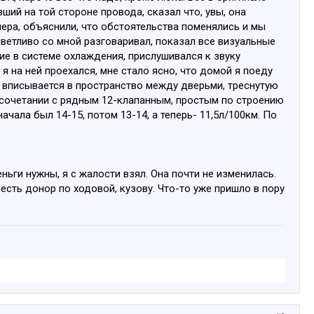
ший на той стороне провода, сказал что, увы, она
мера, объяснили, что обстоятельства поменялись и мы
риветливо со мной разговаривал, показал все визуальные
ие в системе охлаждения, прислушивался к звуку
я на ней проехался, мне стало ясно, что домой я поеду
м вписывается в пространство между дверьми, треснутую
 в сочетании с рядным 12-клапанным, простым по строению
ачала был 14-15, потом 13-14, а теперь- 11,5л/100км. По
ьги нужны, я с жалости взял. Она почти не изменилась.
 есть донор по ходовой, кузову. Что-то уже пришло в пору