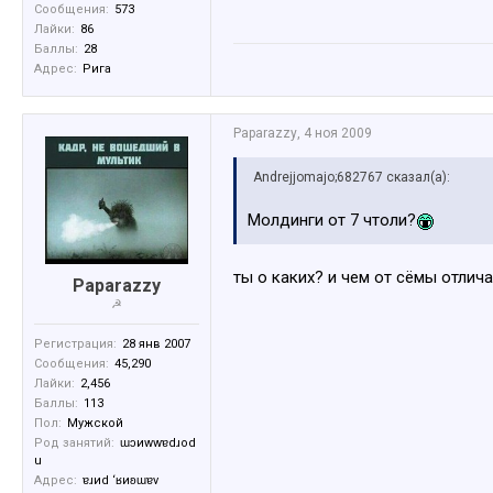
Сообщения:
573
Лайки:
86
Баллы:
28
Адрес:
Рига
Paparazzy
,
4 ноя 2009
Andrejjomajo;682767 сказал(а):
Молдинги от 7 чтоли?
ты о каких? и чем от сёмы отлич
Paparazzy
☭
Регистрация:
28 янв 2007
Сообщения:
45,290
Лайки:
2,456
Баллы:
113
Пол:
Мужской
Род занятий:
ɯɔиwwɐdɹоd
u
Адрес:
ɐɹиd ‘ʁиʚɯɐv