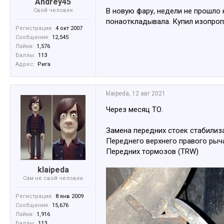
Andrey45
В новую фару, недели не прошло 
Свой человек
понаоткладывала. Купил изопроп
Регистрация:
4 окт 2007
Сообщения:
12,545
Лайки:
1,576
Баллы:
113
Адрес:
Рига
klaipeda
,
12 авг 2021
Через месяц ТО.
Замена передних стоек стабилиза
Переднего верхнего правого рыча
Передних тормозов (TRW)
klaipeda
Сам не свой человек
Регистрация:
8 янв 2009
Сообщения:
15,676
Лайки:
1,916
Баллы:
113