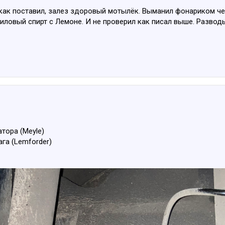
как поставил, залез здоровый мотылёк. Выманил фонариком чер
иловый спирт с Лемоне. И не проверил как писал выше. Развод
тора (Meyle)
га (Lemforder)