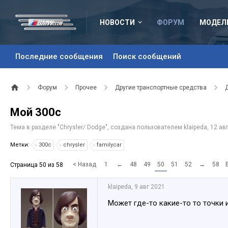
НОВОСТИ
ФОРУМ
МОДЕЛ
Последние сообщения
Поиск сообщений
Форум
Прочее
Другие транспортные средства
Мой 300с
Тема в разделе "
Chrysler/ Dodge
", создана пользователем
klaipeda
,
12 ав
Метки:
300c
chrysler
familycar
< Назад
1
←
48
49
50
51
52
→
58
Страница 50 из 58
klaipeda
,
9 авг 2021
Может где-то какие-то то точки и