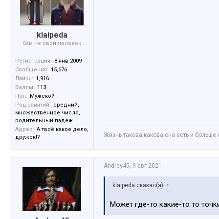
klaipeda
Сам не свой человек
Регистрация:
8 янв 2009
Сообщения:
15,676
Лайки:
1,916
Баллы:
113
Пол:
Мужской
Род занятий:
средний,
множественное число,
родительный падеж.
Адрес:
А твоё какое дело,
Жизнь такова какова она есть и больше 
дружок!?
Andrey45
,
9 авг 2021
klaipeda сказал(а):
↑
Может где-то какие-то то точки