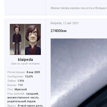
Жизнь такова какова она есть и больше 
klaipeda
,
12 авг 2021
274000км
klaipeda
Сам не свой человек
Регистрация:
8 янв 2009
Сообщения:
15,676
Лайки:
1,916
Баллы:
113
Пол:
Мужской
Род занятий:
средний,
множественное число,
родительный падеж.
Адрес:
А твоё какое дело,