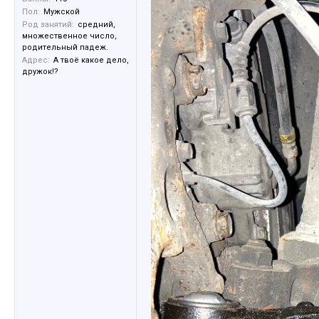
Пол:
Мужской
Род занятий:
средний,
множественное число,
родительный падеж.
Адрес:
А твоё какое дело,
дружок!?