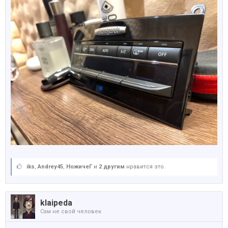
iks
,
Andrey45
,
НожичеГ
и
2 другим
нравится это.
klaipeda
Сам не свой человек