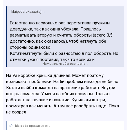
klaipeda сказал(а):
↑
Естественно несколько раз перетягивал пружины
доводчика, так как одна убежала. Пришлось
разматывать вторую и считать обороты (всего 3,5
достаточно, как оказалось), чтоб натянуть обе
стороны одинаково.
Кстатинатянуты были с разностью в пол оборота. Но
отметки уже я поставил, так что если их и
Нажмите, чтобы раскрыть...
подтягивали, то не по регламенту.
Наконец всё вычищено и собрано.
На 9й коробке крышка длинная. Может поэтому
возникают проблемки. На 6й проблем никогда не было.
Посмотреть вложение 185458
Кстати шайба команда на вращение работает. Внутри
штырь ломается. У меня на обоих сломаны. Только
работает на качание и нажатие. Купил эти штыри,
посмотрел как менять. А там всё разобрать надо. Пока
не созрел
klaipeda
нравится это.