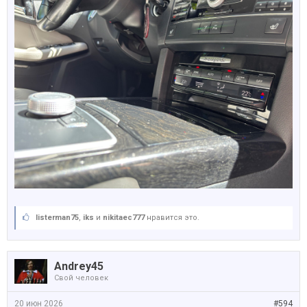
listerman75
,
iks
и
nikitaec777
нравится это.
Andrey45
Свой человек
20 июн 2026
#594