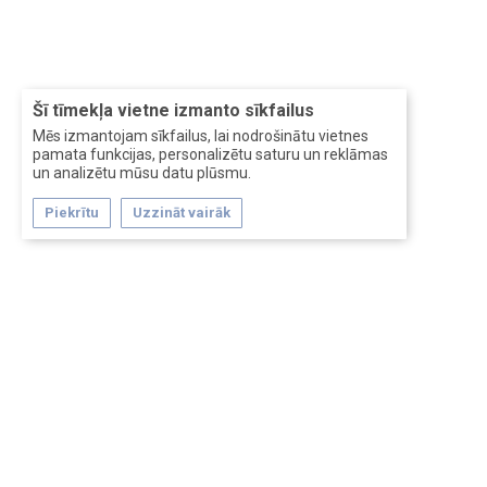
Šī tīmekļa vietne izmanto sīkfailus
Mēs izmantojam sīkfailus, lai nodrošinātu vietnes
pamata funkcijas, personalizētu saturu un reklāmas
un analizētu mūsu datu plūsmu.
Piekrītu
Uzzināt vairāk
Forum software by XenForo™
Перевод:
XF-Russia.ru