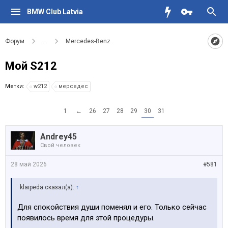
BMW Club Latvia
Форум
...
Mercedes-Benz
Мой S212
Метки:
w212
мерседес
1
←
26
27
28
29
30
31
Andrey45
Свой человек
28 май 2026
#581
klaipeda сказал(а):
↑
Для спокойствия души поменял и его. Только сейчас
появилось время для этой процедуры.