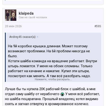
klaipeda
Сам не свой человек
20 июн 2026
#595
Andrey45 сказал(а):
↑
На 9й коробке крышка длинная. Может поэтому
возникают проблемки. На 6й проблем никогда не
было.
Кстати шайба команда на вращение работает. Внутри
штырь ломается. У меня на обоих сломаны. Только
работает на качание и нажатие. Купил эти штыри,
посмотрел как менять. А там всё разобрать надо.
Нажмите, чтобы раскрыть...
Пока не созрел
Лучше бы ты купила 20€ рабочий блок с шайбой, а мне
отдал саму шайбу от нерабочего
У меня всё работает,
но шайба поцарапана. Прошлый владелец хотел видимо
снять и загнал отвертку в хромированное колечко.