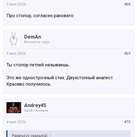
3 июл 2026
#68
Про стопор, согласен рановато
DemAn
Мохнатое чудо
3 июл 2026
#69
Ты стопор петлей называешь..
Это же однострочный стих. Двухстопный анапест.
Красиво получилось.
Andrey45
Свой человек
4 июл 2026
#70
Paparazzy сказал(а):
↑