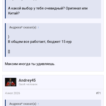
А какой выбор у тебя очевидный? Оригинал или
Китай?
Андрюха* сказал(а):
↑
)
В общем все работает, бюджет 15 еур
[]
Максим иногда ты удивляешь.
Andrey45
Свой человек
4 июл 2026
#71
Андрюха* сказал(а):
↑