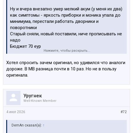
Ну и вчера внезапно умер мелкий акум (у меня их два)
как симптомы - яркость приборки и моника упала до
минимума, перестали работать дворники и
поворотники
Старый сняли, новый поставили, ниче прописывать не
надо
Бюджет 70 еур
Нажмите, чтобы раскрыть...
Посмотреть вложение 185522
Хотел спросить зачем оригинал, но удивился что аналоги
дороже. В МВ разница почти в 10 раз. Но не в пользу
оригинала.
Уругнек
Well-Known Member
4 июл 2026
#72
DemAn сказал(а):
↑