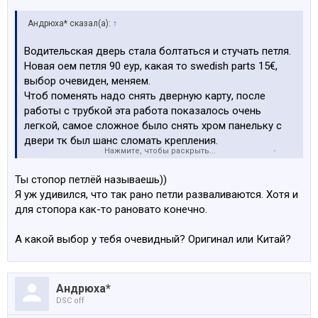
Андрюха* сказал(а):
↑
Водительская дверь стала болтаться и стучать петля.
Новая оем петля 90 еур, какая то swedish parts 15€,
выбор очевиден, меняем.
Чтоб поменять надо снять дверную карту, после
работы с трубкой эта работа показалось очень
легкой, самое сложное было снять хром панельку с
двери тк был шанс сломать крепления.
Нажмите, чтобы раскрыть...
Поставил новую петлю и заполнил ее солидолом (так
рекомендуют делать бывалые)
Ты стопор петлёй называешь))
В общем все работает, бюджет 15 еур
Я уж удивился, что так рано петли разваливаются. Хотя и
для стопора как-то рановато конечно.
Посмотреть вложение 185513
А какой выбор у тебя очевидный? Оригинал или Китай?
Посмотреть вложение 185514
Посмотреть вложение 185515
Андрюха*
DSC off
Посмотреть вложение 185516