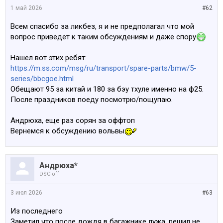
1 май 2026
#62
Всем спасибо за ликбез, я и не предполагал что мой
вопрос приведет к таким обсуждениям и даже спору
Нашел вот этих ребят:
https://m.ss.com/msg/ru/transport/spare-parts/bmw/5-
series/bbcgoe.html
Обещают 95 за китай и 180 за бэу тхуле именно на ф25.
После праздников поеду посмотрю/пощупаю.
Андрюха, еще раз сорян за оффтоп
Вернемся к обсуждению вольвы
Андрюха*
DSC off
3 июл 2026
#63
Из последнего
Заметил что после дождя в багажнике лужа, решил не