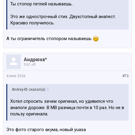
Ты стопор петлей называешь..
Это же однострочный стих. Двухстопный анапест.
Красиво получилось.
А ты ограничитель стопором называешь
Андрюха*
DSC off
4 июл 2026
#73
Andrey45 сказал(а):
↑
Хотел спросить зачем оригинал, но удивился что
аналоги дороже. В МВ разница почти в 10 раз. Но не в
пользу оригинала.
Это фото старого акума, новый yuasa