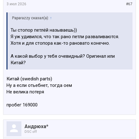
3 июл 2026
#67
Посмотреть вложение 185517
Paparazzy сказал(а):
↑
Посмотреть вложение 185518
Ты стопор петлёй называешь))
Посмотреть вложение 185519
Я уж удивился, что так рано петли разваливаются.
Хотя и для стопора как-то рановато конечно.
Посмотреть вложение 185520
А какой выбор у тебя очевидный? Оригинал или
Посмотреть вложение 185521
Китай?
Китай (swedish parts)
Ну а если отьебнет, тогда оем
Не велика потеря
пробег 169000
Андрюха*
DSC off