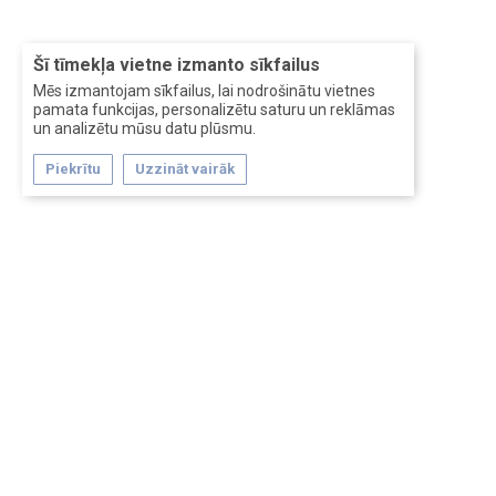
Šī tīmekļa vietne izmanto sīkfailus
Mēs izmantojam sīkfailus, lai nodrošinātu vietnes
pamata funkcijas, personalizētu saturu un reklāmas
un analizētu mūsu datu plūsmu.
Piekrītu
Uzzināt vairāk
Forum software by XenForo™
Перевод:
XF-Russia.ru
Сделано в
Entrypoint