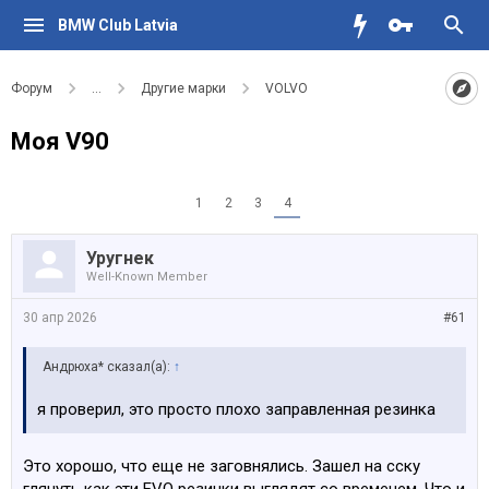
BMW Club Latvia
Форум
...
Другие марки
VOLVO
Моя V90
1
2
3
4
Уругнек
Well-Known Member
30 апр 2026
#61
Андрюха* сказал(а):
↑
я проверил, это просто плохо заправленная резинка
Это хорошо, что еще не заговнялись. Зашел на сску