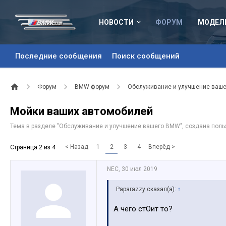
НОВОСТИ
ФОРУМ
МОДЕЛ
Последние сообщения
Поиск сообщений
Форум
BMW форум
Обслуживание и улучшение ваш
Мойки ваших автомобилей
Тема в разделе "
Обслуживание и улучшение вашего BMW
", создана пол
< Назад
1
2
3
4
Вперёд >
Страница 2 из 4
NEC
,
30 июл 2019
Paparazzy сказал(а):
↑
А чего стОит то?