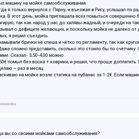
л машину на мойке самообслуживания.
гда я только вернулся с Пярну, и въезжая в Ригу, услышал по
ика. В этот день, мойка приглашала всех помыться совершенно 
агирую, так как народ у нас до халявы жадный, и очереди на т
ывал о дефиците желающих, и поскольку мойка не далеко от до
ых, я решил съездить.
намывали брички не спеша и чётко по регламенту, так как круг
аже сложно представить, сколько это стоило бы по счётчику. 
ме. Сказал- 3,50-4,00 можно.
50€ помыл без воска + коврики, и решил, что проще доплатить 1
делаю ~ раз в месяц.
скиваю на мойке возле статика на лубанас за 1-2€. Если машин
никакова.
куда вы со своими мойками самообслуживания?