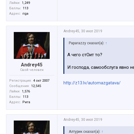
Лайки:
1,249
Баллы:
113
Адрес:
riga
Andrey45
,
30 июл 2019
Paparazzy сказал(а):
↑
А чего стОит то?
Andrey45
И господа, самообслуга явно не
Свой человек
Регистрация:
4 окт 2007
http://z13.lv/automazgatava/
Сообщения:
12,545
Лайки:
1,576
Баллы:
113
Адрес:
Рига
Andrey45
,
30 июл 2019
Алтурик сказал(а):
↑