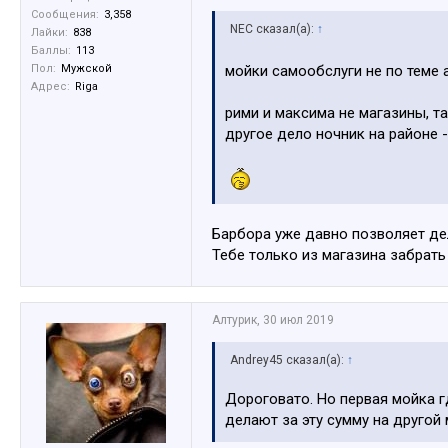
Сообщения:
3,358
NEC сказал(а):
↑
Лайки:
838
Баллы:
113
Пол:
Мужской
мойки самообслуги не по теме
Адрес:
Riga
рими и максима не магазины, та
другое дело ночник на районе 
Барбора уже давно позволяет де
Тебе только из магазина забрать
Алтурик
,
30 июл 2019
Andrey45 сказал(а):
↑
Дороговато. Но первая мойка г
делают за эту сумму на другой 