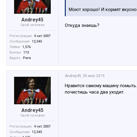
Моют хорошо! И кормят вкусно
Andrey45
Откуда знаешь?
Свой человек
Регистрация:
4 окт 2007
Сообщения:
12,545
Лайки:
1,576
Баллы:
113
Адрес:
Рига
Andrey45
,
30 июл 2019
Нравится самому машину помыть. 
почистишь часа два уходит.
Andrey45
Свой человек
Регистрация:
4 окт 2007
Сообщения:
12,545