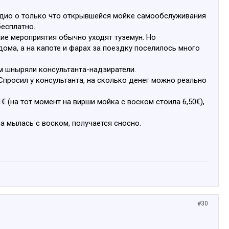
 радио о только что открывшейся мойке самообслуживания
бесплатно.
акие мероприятия обычно уходят туземун. Но
ма, а на капоте и фарах за поездку поселилось много
ом шныряли консультанта-надзиратели.
Спросил у консультанта, на сколько денег можно реально
€ (на тот момент на вирши мойка с воском стоила 6,50€),
а мылась с воском, получается сносно.
#30