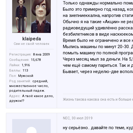
Только однажды нормально помы
Было это примерно год назад, ко
на зиепниеккална, напротив стат
Обычно я на такие «Акции» не ре
радиоведущий удивлённо рассказ
безбилетников в виде наскюеком
klaipeda
Время было не ограничено и все 
Сам не свой человек
Мылись машины по минут 20-30. Д
помыть машину по полной програм
Регистрация:
8 янв 2009
Через месяц мыл за деньги. На 5,
Сообщения:
15,678
чем ещё самому париться. Так и 
Лайки:
1,916
Баллы:
113
Бывает, через неделю-две вспола
Пол:
Мужской
Род занятий:
средний,
множественное число,
родительный падеж.
Адрес:
А твоё какое дело,
Жизнь такова какова она есть и больше 
дружок!?
NEC
,
30 июл 2019
ну серьёзно.. давайте по теме, 