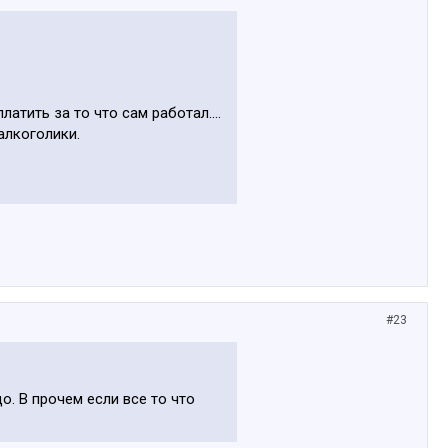
атить за то что сам работал....
алкоголики.
#23
о. В прочем если все то что