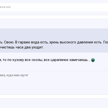
тся это.
. Свою. В гараже вода есть, хрень высокого давления есть. Гл
чистишь часа два уходит.
 то по кузову все сколы, все царапинки замечаешь...
ажу, куда вам идти!