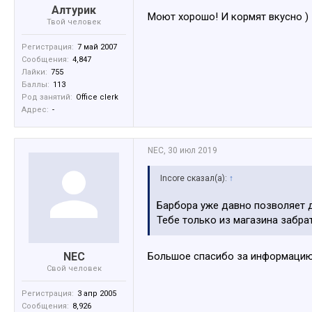
Алтурик
Моют хорошо! И кормят вкусно )
Твой человек
Регистрация:
7 май 2007
Сообщения:
4,847
Лайки:
755
Баллы:
113
Род занятий:
Office clerk
Адрес:
-
NEC
,
30 июл 2019
Incore сказал(а):
↑
Барбора уже давно позволяет 
Тебе только из магазина забра
NEC
Большое спасибо за информацию 
Свой человек
Регистрация:
3 апр 2005
Сообщения:
8,926