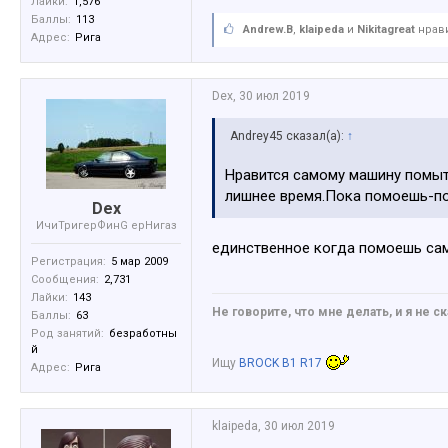
Лайки:
1,576
Баллы:
113
Andrew.B
,
klaipeda
и
Nikitagreat
нрави
Адрес:
Рига
Dex
,
30 июл 2019
Andrey45 сказал(а):
↑
Нравится самому машину помыть
лишнее время.Пока помоешь-по
Dex
ИчиТригерФинG ерНигаз
единственное когда помоешь сам,
Регистрация:
5 мар 2009
Сообщения:
2,731
Лайки:
143
Не говорите, что мне делать, и я не ск
Баллы:
63
Род занятий:
безработны
й
Ищу
BROCK B1 R17
Адрес:
Рига
klaipeda
,
30 июл 2019