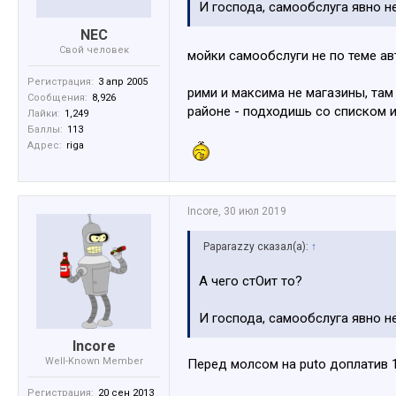
И господа, самообслуга явно не
NEC
Свой человек
мойки самообслуги не по теме а
Регистрация:
3 апр 2005
рими и максима не магазины, там 
Сообщения:
8,926
районе - подходишь со списком и
Лайки:
1,249
Баллы:
113
Адрес:
riga
Incore
,
30 июл 2019
Paparazzy сказал(а):
↑
А чего стОит то?
И господа, самообслуга явно не
Incore
Well-Known Member
Перед молсом на puto доплатив 
Регистрация:
20 сен 2013