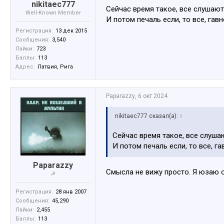
nikitaec777
Сейчас время такое, все слушают
Well-Known Member
И потом печаль если, то все, гавн
Регистрация:
13 дек 2015
Сообщения:
3,540
Лайки:
723
Баллы:
113
Адрес:
Латвия, Рига
Paparazzy
,
6 окт 2024
nikitaec777 сказал(а):
↑
Сейчас время такое, все слуша
И потом печаль если, то все, гав
Paparazzy
Смысла не вижу просто. Я юзаю о
☭
Регистрация:
28 янв 2007
Сообщения:
45,290
Лайки:
2,455
Баллы:
113