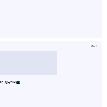
#602
то другое