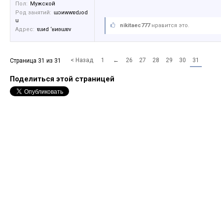
Пол:
Мужской
Род занятий:
ɯɔиwwɐdɹоd
u
nikitaec777
нравится это.
Адрес:
ɐɹиd ‘ʁиʚɯɐv
< Назад
1
←
26
27
28
29
30
31
Страница 31 из 31
Поделиться этой страницей