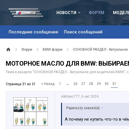
НОВОСТИ
ФОРУМ
МОДЕЛ
Последние сообщения
Поиск сообщений
Форум
BMW форум
ОСНОВНОЙ РАЗДЕЛ - Актуальное
МОТОРНОЕ МАСЛО ДЛЯ BMW: ВЫБИРАЕ
Тема в разделе "
ОСНОВНОЙ РАЗДЕЛ - Актуальное для водителей BMW
",
< Назад
1
←
26
27
28
29
30
31
Страница 31 из 31
nikitaec777
,
6 окт 2024
Paparazzy сказал(а):
↑
А почему не купить что-то в чё