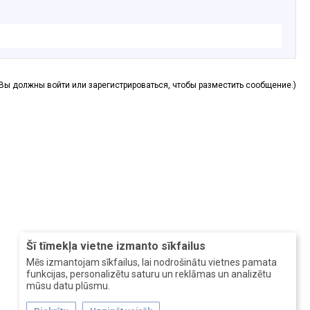
(Вы должны войти или зарегистрироваться, чтобы разместить сообщение.)
Šī tīmekļa vietne izmanto sīkfailus
Mēs izmantojam sīkfailus, lai nodrošinātu vietnes pamata
funkcijas, personalizētu saturu un reklāmas un analizētu
mūsu datu plūsmu.