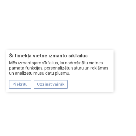
Šī tīmekļa vietne izmanto sīkfailus
Mēs izmantojam sīkfailus, lai nodrošinātu vietnes
pamata funkcijas, personalizētu saturu un reklāmas
un analizētu mūsu datu plūsmu.
Piekrītu
Uzzināt vairāk
Forum software by XenForo™
Перевод:
XF-Russia.ru