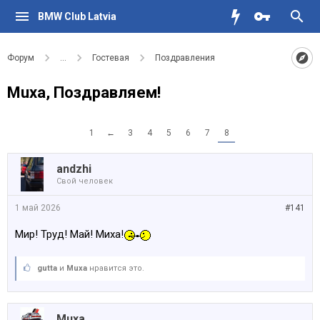
BMW Club Latvia
Форум
...
Гостевая
Поздравления
Muxa, Поздравляем!
1
←
3
4
5
6
7
8
аndzhi
Свой человек
1 май 2026
#141
Мир! Труд! Май! Миха!
gutta
и
Muxa
нравится это.
Muxa