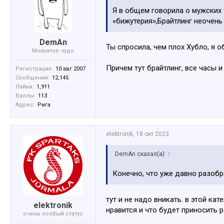
Я в общем говорила о мужских ч
«бижутерия»,Брайтлинг неочень 
DemAn
Ты спросила, чем плох Хубло, я о
Мохнатое чудо
Причем тут брайтлинг, все часы и 
Регистрация:
10 авг 2007
Сообщения:
12,145
Лайки:
1,911
Баллы:
113
Адрес:
Рига
elektronik
,
18 окт 2023
DemAn сказал(а):
↑
Конечно, что уже давно разобр
тут и не надо вникать. в этой ка
elektronik
нравится и что будет приносить
очень особый статус