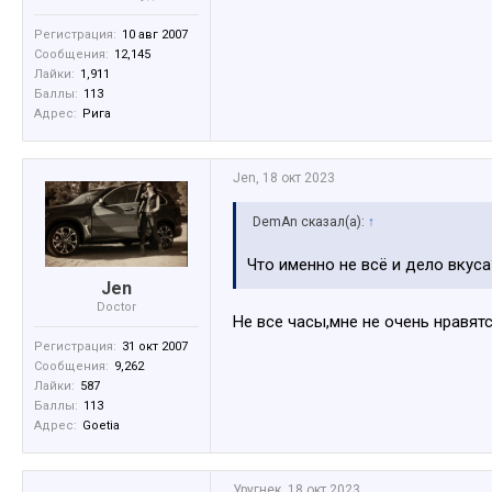
Регистрация:
10 авг 2007
Сообщения:
12,145
Лайки:
1,911
Баллы:
113
Адрес:
Рига
Jen
,
18 окт 2023
DemAn сказал(а):
↑
Что именно не всё и дело вкуса
Jen
Doctor
Не все часы,мне не очень нравятс
Регистрация:
31 окт 2007
Сообщения:
9,262
Лайки:
587
Баллы:
113
Адрес:
Goetia
Уругнек
,
18 окт 2023