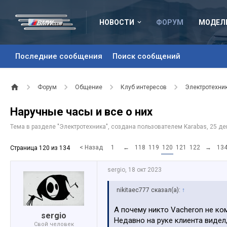
НОВОСТИ
ФОРУМ
МОДЕЛ
Последние сообщения
Поиск сообщений
Форум
Общение
Клуб интересов
Электротехни
Наручные часы и все о них
Тема в разделе "
Электротехника
", создана пользователем
Karabas
,
25 де
< Назад
1
←
118
119
120
121
122
→
13
Страница 120 из 134
sergio
,
18 окт 2023
nikitaec777 сказал(а):
↑
А почему никто Vacheron не ко
sergio
Недавно на руке клиента видел
Свой человек