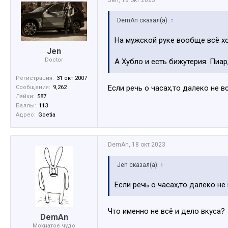
Jen
,
18 окт 2023
DemAn сказал(а):
↑
На мужской руке вообще всё х
Jen
Doctor
А Хубло и есть бижутерия. Пиар
Регистрация:
31 окт 2007
Если речь о часах,то далеко не вс
Сообщения:
9,262
Лайки:
587
Баллы:
113
Адрес:
Goetia
DemAn
,
18 окт 2023
Jen сказал(а):
↑
Если речь о часах,то далеко не 
Что именно не всё и дело вкуса?
DemAn
Мохнатое чудо