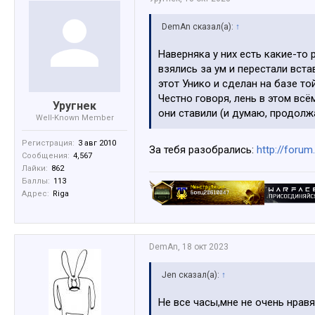
DemAn сказал(а):
↑
Наверняка у них есть какие-то 
взялись за ум и перестали вста
этот Унико и сделан на базе то
Честно говоря, лень в этом всё
Уругнек
они ставили (и думаю, продол
Well-Known Member
Регистрация:
3 авг 2010
За тебя разобрались:
http://foru
Сообщения:
4,567
Лайки:
862
Баллы:
113
Адрес:
Riga
DemAn
,
18 окт 2023
Jen сказал(а):
↑
Не все часы,мне не очень нравят