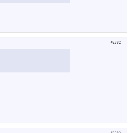
#2382
…