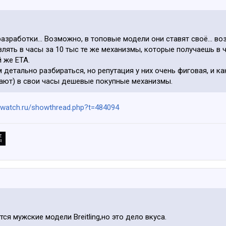
разработки... Возможно, в топовые модели они ставят своё... 
влять в часы за 10 тыс те же механизмы, которые получаешь в ч
й же ЕТА.
м детально разбираться, но репутация у них очень фиговая, и ка
жают) в свои часы дешевые покупные механизмы.
m.watch.ru/showthread.php?t=484094
ся мужские модели Breitling,но это дело вкуса.