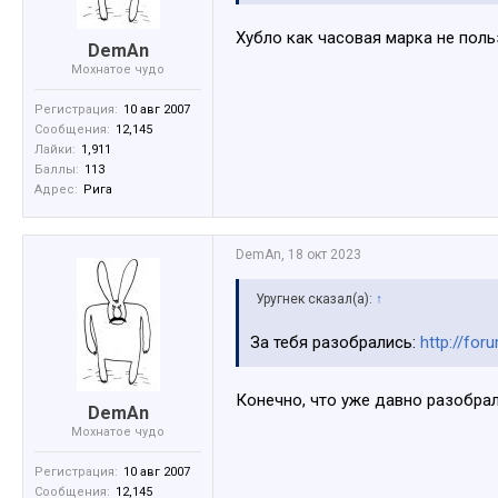
Хубло как часовая марка не поль
DemAn
Мохнатое чудо
Регистрация:
10 авг 2007
Сообщения:
12,145
Лайки:
1,911
Баллы:
113
Адрес:
Рига
DemAn
,
18 окт 2023
Уругнек сказал(а):
↑
За тебя разобрались:
http://fo
Конечно, что уже давно разобра
DemAn
Мохнатое чудо
Регистрация:
10 авг 2007
Сообщения:
12,145