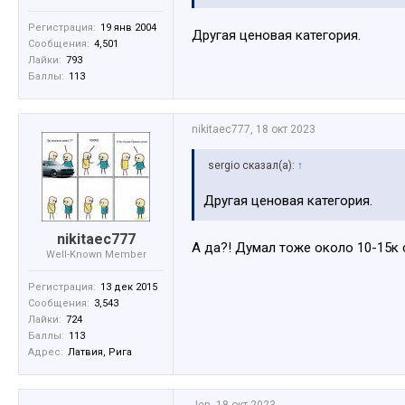
Регистрация:
19 янв 2004
Другая ценовая категория.
Сообщения:
4,501
Лайки:
793
Баллы:
113
nikitaec777
,
18 окт 2023
sergio сказал(а):
↑
Другая ценовая категория.
nikitaec777
А да?! Думал тоже около 10-15к с
Well-Known Member
Регистрация:
13 дек 2015
Сообщения:
3,543
Лайки:
724
Баллы:
113
Адрес:
Латвия, Рига