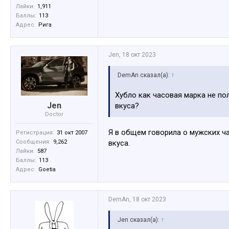
Лайки:
1,911
Баллы:
113
Адрес:
Рига
Jen
,
18 окт 2023
DemAn сказал(а):
↑
Хубло как часовая марка не по
Jen
вкуса?
Doctor
Я в общем говорила о мужских час
Регистрация:
31 окт 2007
вкуса.
Сообщения:
9,262
Лайки:
587
Баллы:
113
Адрес:
Goetia
DemAn
,
18 окт 2023
Jen сказал(а):
↑