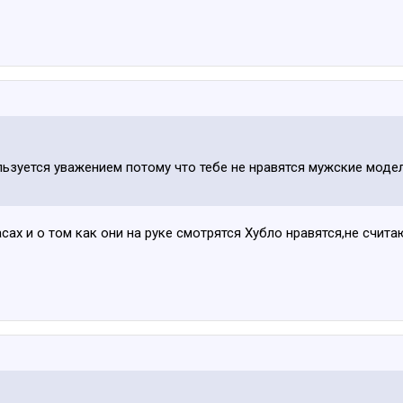
льзуется уважением потому что тебе не нравятся мужские модел
ах и о том как они на руке смотрятся Хубло нравятся,не счита