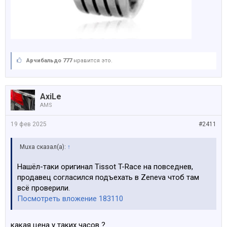
Арчибальдо 777
нравится это.
AxiLe
AMS
19 фев 2025
#2411
Muxa сказал(а):
↑
Нашёл-таки оригинал Tissot T-Race на повседнев,
продавец согласился подъехать в Zeneva чтоб там
всё проверили.
Посмотреть вложение 183110
какая цена у таких часов ?