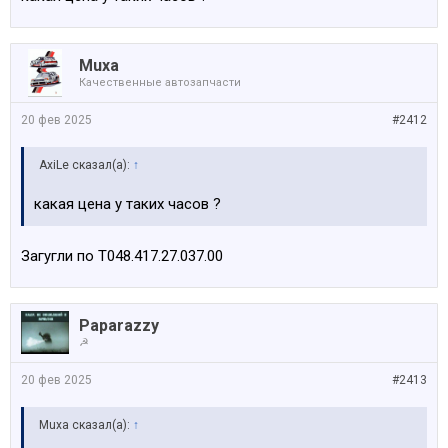
Muxa
Качественные автозапчасти
20 фев 2025
#2412
AxiLe сказал(а):
↑
какая цена у таких часов ?
Загугли по T048.417.27.037.00
Paparazzy
☭
20 фев 2025
#2413
Muxa сказал(а):
↑