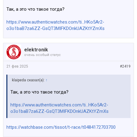
Так, а это что такое тогда?
https://www.authenticwatches.com/ti...HKo5Ar2-
o3o1baB7za6ZZ-GsQT3MIFKDOnkUAZKtYZmXs
elektronik
очень особый статус
21 фев 2025
#2419
klaipeda сказал(а):
↑
Так, а это что такое тогда?
https://www.authenticwatches.com/ti...HKo5Ar2-
o3o1baB7za6ZZ-GsQT3MIFKDOnkUAZKtYZmXs
https://watchbase.com/tissot/t-race/t0484172703700