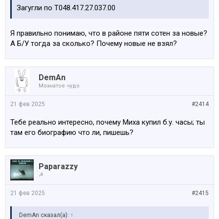
Загугли по T048.417.27.037.00
Я правильно понимаю, что в районе пяти сотен за новые?
А Б/У тогда за сколько? Почему новые не взял?
DemAn
Мохнатое чудо
21 фев 2025
#2414
Тебе реально интересно, почему Миха купил б.у. часы; ты
там его биографию что ли, пишешь?
Paparazzy
☭
21 фев 2025
#2415
DemAn сказал(а):
↑