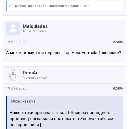
DemAn
,
nikitaec777
и
listerman75
нравится это.
Melquiades
Active Member
19 фев 2025
#2405
А может кому-то интересны Tag Heur Formula 1 женские?
DemAn
Мохнатое чудо
19 фев 2025
#2406
Muxa сказал(а):
↑
Нашёл-таки оригинал Tissot T-Race на повседнев,
продавец согласился подъехать в Zeneva чтоб там
всё проверили.]