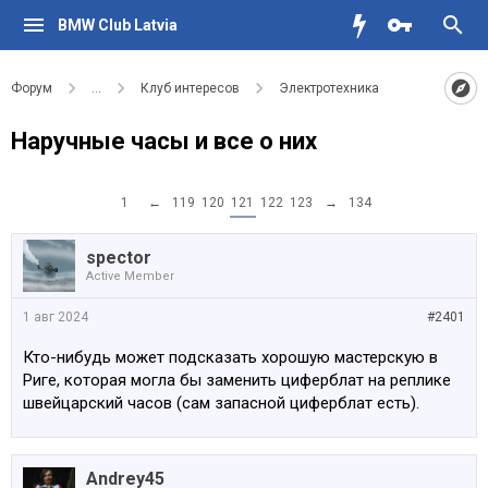
BMW Club Latvia
Форум
...
Клуб интересов
Электротехника
Наручные часы и все о них
1
←
119
120
121
122
123
→
134
spector
Active Member
1 авг 2024
#2401
Кто-нибудь может подсказать хорошую мастерскую в
Риге, которая могла бы заменить циферблат на реплике
швейцарский часов (сам запасной циферблат есть).
Andrey45