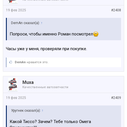
19 фев 2025
#2408
DemAn сказал(а):
↑
Попроси, чтобы именно Роман посмотрел
Часы уже у меня, проверяли при покупке.
DemAn
нравится это.
Muxa
Качественные автозапчасти
19 фев 2025
#2409
Уругнек сказал(а):
↑
Какой Тиссо? Зачем? Тебе только Омега