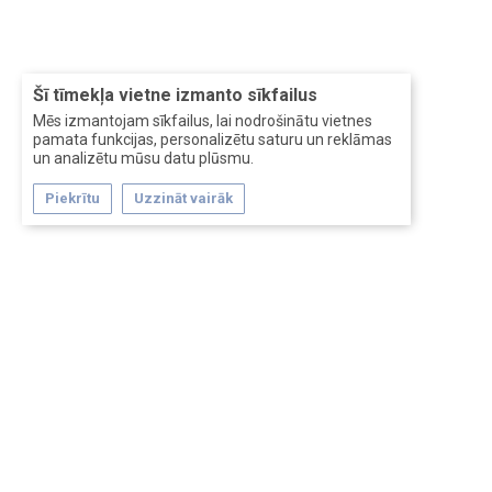
Šī tīmekļa vietne izmanto sīkfailus
Mēs izmantojam sīkfailus, lai nodrošinātu vietnes
pamata funkcijas, personalizētu saturu un reklāmas
un analizētu mūsu datu plūsmu.
Piekrītu
Uzzināt vairāk
Forum software by XenForo™
Перевод:
XF-Russia.ru