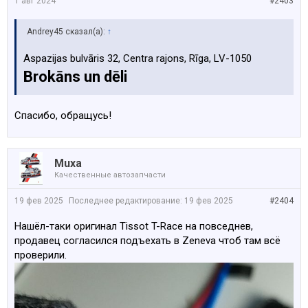
1 авг 2024
#2403
Andrey45 сказал(а):
↑
Aspazijas bulvāris 32, Centra rajons, Rīga, LV-1050
Brokāns un dēli
Спасибо, обращусь!
Muxa
Качественные автозапчасти
19 фев 2025
Последнее редактирование:
19 фев 2025
#2404
Нашёл-таки оригинал Tissot T-Race на повседнев,
продавец согласился подъехать в Zeneva чтоб там всё
проверили.