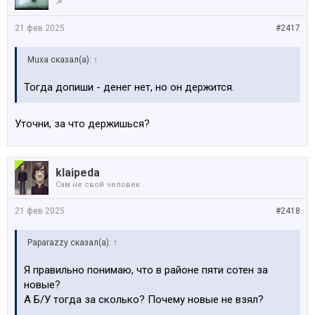
☭
21 фев 2025
#2417
Muxa сказал(а):
↑
Тогда допиши - денег нет, но он держится.
Уточни, за что держишься?
klaipeda
Сам не свой человек
21 фев 2025
#2418
Paparazzy сказал(а):
↑
Я правильно понимаю, что в районе пяти сотен за
новые?
А Б/У тогда за сколько? Почему новые не взял?