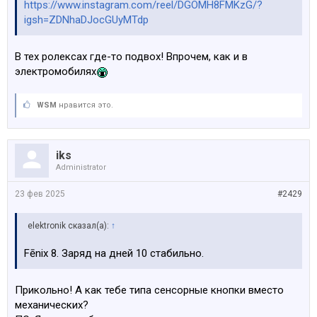
https://www.instagram.com/reel/DGOMH8FMKzG/?
igsh=ZDNhaDJocGUyMTdp
В тех ролексах где-то подвох! Впрочем, как и в
электромобилях
WSM
нравится это.
iks
Administrator
23 фев 2025
#2429
elektronik сказал(а):
↑
Fēnix 8. Заряд на дней 10 стабильно.
Прикольно! А как тебе типа сенсорные кнопки вместо
механических?