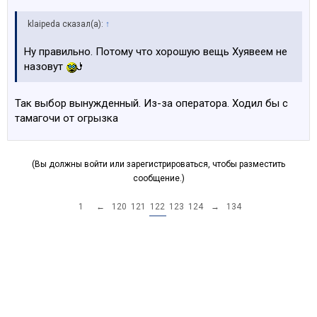
klaipeda сказал(а):
↑
Ну правильно. Потому что хорошую вещь Хуявеем не
назовут
Так выбор вынужденный. Из-за оператора. Ходил бы с
тамагочи от огрызка
(Вы должны войти или зарегистрироваться, чтобы разместить
сообщение.)
1
←
120
121
122
123
124
→
134