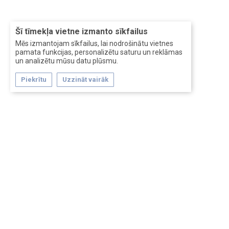
Šī tīmekļa vietne izmanto sīkfailus
Mēs izmantojam sīkfailus, lai nodrošinātu vietnes
pamata funkcijas, personalizētu saturu un reklāmas
un analizētu mūsu datu plūsmu.
Piekrītu
Uzzināt vairāk
Forum software by XenForo™
Перевод:
XF-Russia.ru
Сделано в
Entrypoint