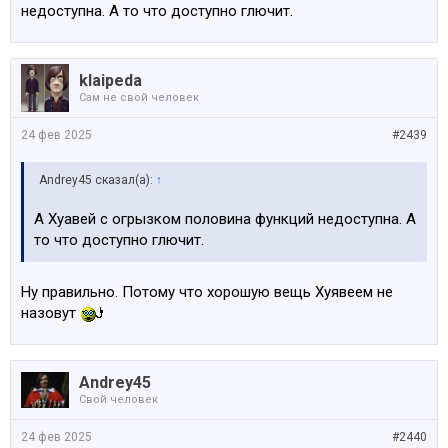
недоступна. А то что доступно глючит.
klaipeda
Сам не свой человек
24 фев 2025
#2439
Andrey45 сказал(а):
↑
А Хуавей с огрызком половина функций недоступна. А
то что доступно глючит.
Ну правильно. Потому что хорошую вещь Хуявеем не
назовут
Andrey45
Свой человек
24 фев 2025
#2440