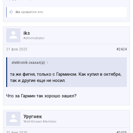
iks
нравится это.
iks
Administrator
21 фев 2025
#2424
elektronik сказал(а):
↑
та же фигня, только с Гармином. Как купил в октябре,
так и другие еще не носил.
Что за Гармин так хорошо зашел?
Уругнек
Well-Known Member
21 фев 2025
#2425