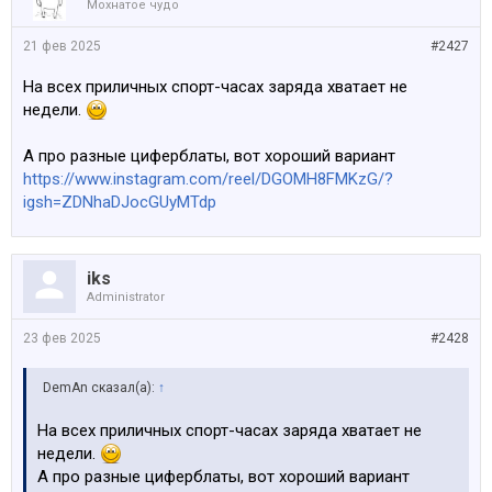
Мохнатое чудо
21 фев 2025
#2427
На всех приличных спорт-часах заряда хватает не
недели.
А про разные циферблаты, вот хороший вариант
https://www.instagram.com/reel/DGOMH8FMKzG/?
igsh=ZDNhaDJocGUyMTdp
iks
Administrator
23 фев 2025
#2428
DemAn сказал(а):
↑
На всех приличных спорт-часах заряда хватает не
недели.
А про разные циферблаты, вот хороший вариант