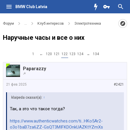
BMW Club Latvia
Форум
...
Клуб интересов
Электротехника
Наручные часы и все о них
1
←
120
121
122
123
124
→
134
Paparazzy
☭
21 фев 2025
#2421
klaipeda сказал(а):
↑
Так, а это что такое тогда?
https://www.authenticwatches.com/ti...HKo5Ar2-
o3o1baB7za6ZZ-GsQT3MIFKDOnkUAZKtYZmXs