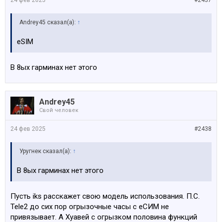
Andrey45 сказал(а):
↑
eSIM
В 8ых гарминах нет этого
Andrey45
Свой человек
24 фев 2025
#2438
Уругнек сказал(а):
↑
В 8ых гарминах нет этого
Пусть iks расскажет свою модель использования. П.С.
Tele2 до сих пор огрызочные часы с еСИМ не
привязывает. А Хуавей с огрызком половина функций