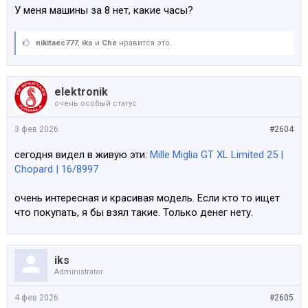
У меня машины за 8 нет, какие часы?
nikitaec777
,
iks
и
Che
нравится это.
elektronik
очень особый статус
3 фев 2026
#2604
сегодня видел в живую эти:
Mille Miglia GT XL Limited 25 |
Chopard | 16/8997
очень интересная и красивая модель. Если кто то ищет
что покупать, я бы взял такие. Только денег нету.
iks
Administrator
4 фев 2026
#2605