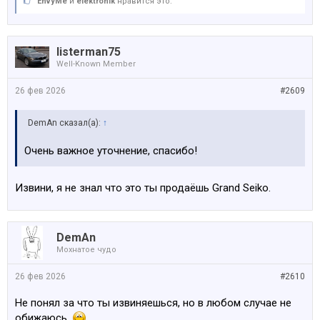
EnvyMe
и
elektronik
нравится это.
listerman75
Well-Known Member
26 фев 2026
#2609
DemAn сказал(а):
↑
Очень важное уточнение, спасибо!
Извини, я не знал что это ты продаёшь Grand Seiko.
DemAn
Мохнатое чудо
26 фев 2026
#2610
Не понял за что ты извиняешься, но в любом случае не
обижаюсь.