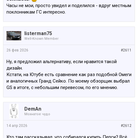
Часы не мои, просто увидел и поделился - вдруг местным
поклонникам ГС интересно.
listerman75
Well-Known Member
26 фев 2026
#2611
Ну, я предложил альтернативу, если нравится такой
дизайн.
Кстати, на Ютубе есть сравнение как раз подобной Омеги
и аналогичных Гранд Сейко. По моему обзорщик выбрал
GS в итоге, с небольшим перевесом, по его мнению.
DemAn
Мохнатое чудо
14 апр 2026
#2612
Кто там рассказывал, что собирался купить Пепси? Всё,