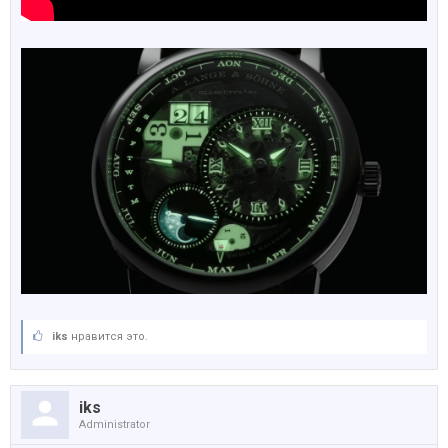
iks
нравится это.
iks
Administrator