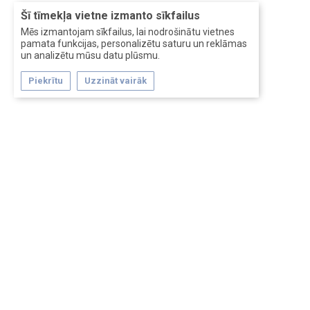
Šī tīmekļa vietne izmanto sīkfailus
Mēs izmantojam sīkfailus, lai nodrošinātu vietnes
pamata funkcijas, personalizētu saturu un reklāmas
un analizētu mūsu datu plūsmu.
Piekrītu
Uzzināt vairāk
Forum software by XenForo™
Перевод:
XF-Russia.ru
Сделано в
Entrypoint
Обратная связь
Помощь
Условия и правила