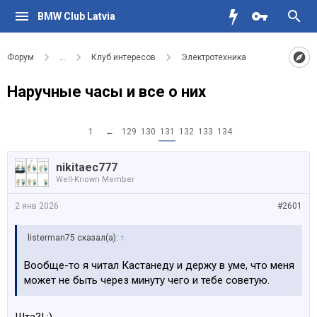
BMW Club Latvia
Форум
...
Клуб интересов
Электротехника
Наручные часы и все о них
1
←
129
130
131
132
133
134
nikitaec777
Well-Known Member
2 янв 2026
#2601
listerman75 сказал(а):
↑
Вообще-то я читал Кастанеду и держу в уме, что меня
может не быть через минуту чего и тебе советую.