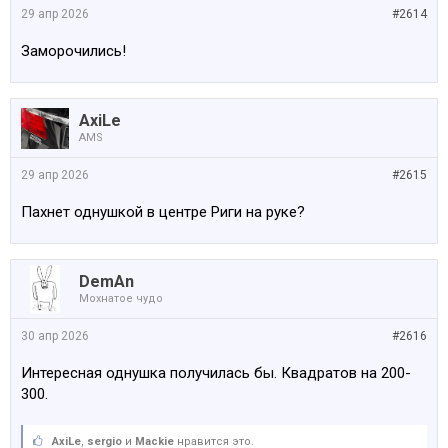
29 апр 2026
#2614
Заморочились!
AxiLe
AMS
29 апр 2026
#2615
Пахнет однушкой в центре Риги на руке?
DemAn
Мохнатое чудо
30 апр 2026
#2616
Интересная однушка получилась бы. Квадратов на 200-
300.
AxiLe
,
sergio
и
Mackie
нравится это.