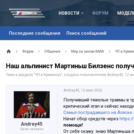
НОВОСТИ
ФОРУМ
МОДЕЛ
Последние сообщения
Поиск сообщений
Форум
Общение
Мир за окном BMW
ЧП и Крим
Наш альпинист Мартиньш Билзенс получ
Тема в разделе "
ЧП и Криминал
", создана пользователем
Andrey45
,
12 и
Andrey45
,
12 июн 2026
Получивший тяжелые травмы в тра
критический этап и сейчас нахо
Семья пострадавшего на Аляске 
Начат сбор средств через
https:
Andrey45
помощи!
Свой человек
От себя скажу: знаю Мартиньша л