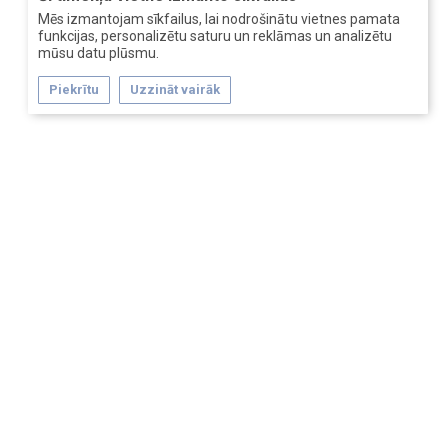
Mēs izmantojam sīkfailus, lai nodrošinātu vietnes pamata
funkcijas, personalizētu saturu un reklāmas un analizētu
mūsu datu plūsmu.
Piekrītu
Uzzināt vairāk