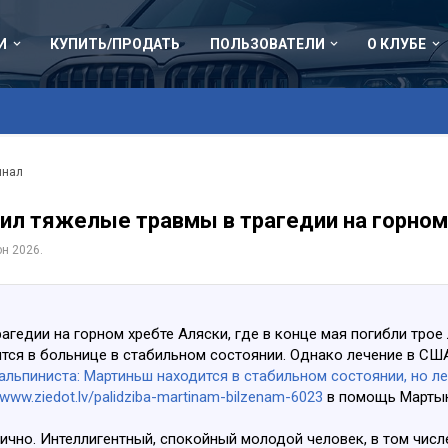
И
КУПИТЬ/ПРОДАТЬ
ПОЛЬЗОВАТЕЛИ
О КЛУБЕ
инал
ил тяжелые травмы в трагедии на горном
юн 2026
.
гедии на горном хребте Аляски, где в конце мая погибли трое
дится в больнице в стабильном состоянии. Однако лечение в С
альпиниста: Мартиньш находится в стабильном состоянии, но л
//www.ziedot.lv/palidziba-martinam-bilzenam-6023
в помощь Марты
ично. Интеллигентный, спокойный молодой человек, в том числ