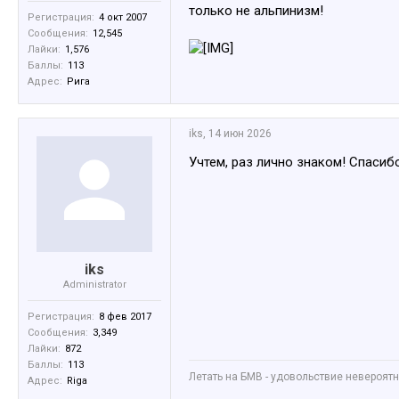
только не альпинизм!
Регистрация:
4 окт 2007
Сообщения:
12,545
Лайки:
1,576
Баллы:
113
Адрес:
Рига
iks
,
14 июн 2026
Учтем, раз лично знаком! Спасибо
iks
Administrator
Регистрация:
8 фев 2017
Сообщения:
3,349
Лайки:
872
Баллы:
113
Летать на БМВ - удовольствие невероятное
Адрес:
Riga