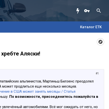
Каталог ETK
 хребте Аляски!
#1
 латвийских альпинистов, Мартиньш Билзенс преодолел
ША может продлиться еще несколько месяцев.
ечение в США может занять месяцы / Статья
ньшу.
По возможности, присоеденитесь пожалуйста в
е увлечённый автомобилями. Всё мог ожидать от него, но