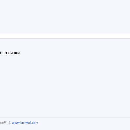
 за линки.
!!! ;-).
www.bmwclub.lv