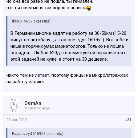
но она всё равно не пошла, ты гениален.
п.с. ты прям меня так хорошо знаешь
iks;1615887 сказал(а):
В Германии многие ездят на работу за 30-50км (15-20
минут по автобану..., а там все едут 160 +/-). Вот тебе и
ниша в горячих умах маркетологов. Только не пошла
эта идея.... Любая 520д с восмиступкой справляется с
этой задачей не хуже, а стоит на 30 дешевле.
никто там не летает, поэтому фрицы на микролитражках
на работу ездиют.
DemAn
Мохнатое чудо
23 авг 2012
#31
Paparazzy;1615903 сказал(а):