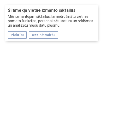
Šī tīmekļa vietne izmanto sīkfailus
Mēs izmantojam sīkfailus, lai nodrošinātu vietnes
pamata funkcijas, personalizētu saturu un reklāmas
un analizētu mūsu datu plūsmu.
Piekrītu
Uzzināt vairāk
Forum software by XenForo™
Перевод:
XF-Russia.ru
Сделано в
Entrypoint