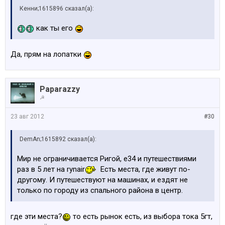
Кенни;1615896 сказал(а):
как ты его
Да, прям на лопатки
Paparazzy
☭
23 авг 2012
#30
DemAn;1615892 сказал(а):
Мир не ограничивается Ригой, е34 и путешествиями
раз в 5 лет на rynair
Есть места, где живут по-
другому. И путешествуют на машинах, и ездят не
только по городу из спального района в центр.
где эти места?
то есть рынок есть, из выбора тока 5гт,