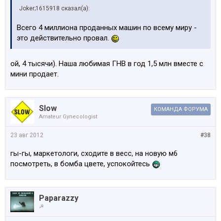
Joker;1615918 сказал(а):
Всего 4 миллиона проданных машин по всему миру -
это действительно провал.
ой, 4 тысячи). Наша любимая ГНВ в год 1,5 млн вместе с
мини продает.
Slow
КОМАНДА ФОРУМА
Amateur Gynecologist
23 авг 2012
#38
гы-гы, маркетологи, сходите в весс, на новую м6
посмотреть, в бомба цвете, успокойтесь
Paparazzy
☭