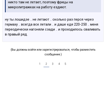
никто там не летает, поэтому фрицы на
микролитражках на работу ездиют.
ну ты лошидзе .. не летают .. сколько раз перся через
гермаху .. всегда все летали .. и даше едя 220-250 .. меня
переодически нагоняли сзади .. и проходилось сваливать
в правый ряд.
(Вы должны войти или зарегистрироваться, чтобы разместить
сообщение.)
1
2
3
4
5