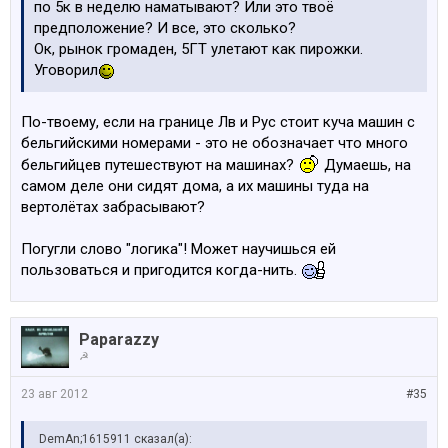
по 5к в неделю наматывают? Или это твоё
предположение? И все, это сколько?
Ок, рынок громаден, 5ГТ улетают как пирожки.
Уговорил
По-твоему, если на границе Лв и Рус стоит куча машин с
бельгийскими номерами - это не обозначает что много
бельгийцев путешествуют на машинах?
Думаешь, на
самом деле они сидят дома, а их машины туда на
вертолётах забрасывают?
Погугли слово "логика"! Может научишься ей
пользоваться и пригодится когда-нить.
Paparazzy
☭
23 авг 2012
#35
DemAn;1615911 сказал(а):