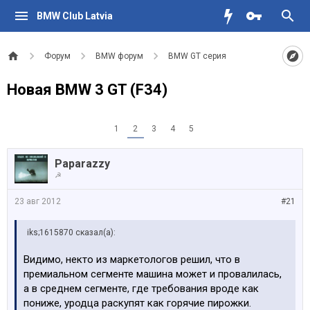
BMW Club Latvia
Форум
BMW форум
BMW GT серия
Новая BMW 3 GT (F34)
1
2
3
4
5
Paparazzy
☭
23 авг 2012
#21
iks;1615870 сказал(а):
Видимо, некто из маркетологов решил, что в
премиальном сегменте машина может и провалилась,
а в среднем сегменте, где требования вроде как
пониже, уродца раскупят как горячие пирожки.