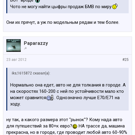
ВОт "вроде"
Чото не могу найти цыфры продаж БМВ по миру
Они их прячут, а уж по модельным рядам и тем более.
Paparazzy
☭
23 авг 2012
#25
iks;1615872 сказал(а):
Нормально она едет, авто не для толкания в городе. А
на скоростях 160-200 с ней по устойчивости мало кто
может сравнится
. Однозначно лучше Е70/Е71 на
ходу.
ну так, а какого размера этот "рынок"? Кому нада авто
для путешествий за 80+к евро?
НА трассе да, машина
прекрасна, но в городе, где проводит любой авто 60-90%