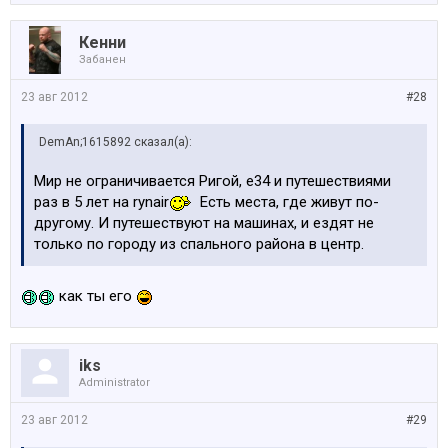
Кенни
Забанен
23 авг 2012
#28
DemAn;1615892 сказал(а):
Мир не ограничивается Ригой, е34 и путешествиями
раз в 5 лет на rynair
Есть места, где живут по-
другому. И путешествуют на машинах, и ездят не
только по городу из спального района в центр.
как ты его
iks
Administrator
23 авг 2012
#29