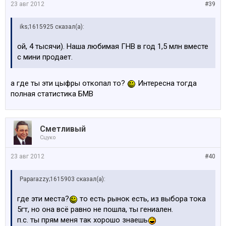
23 авг 2012
#39
iks;1615925 сказал(а):
ой, 4 тысячи). Наша любимая ГНВ в год 1,5 млн вместе
с мини продает.
а где ты эти цыфры откопал то?
Интересна тогда
полная статистика БМВ
Сметливый
Сцуко
23 авг 2012
#40
Paparazzy;1615903 сказал(а):
где эти места?
то есть рынок есть, из выбора тока
5гт, но она всё равно не пошла, ты гениален.
п.с. ты прям меня так хорошо знаешь