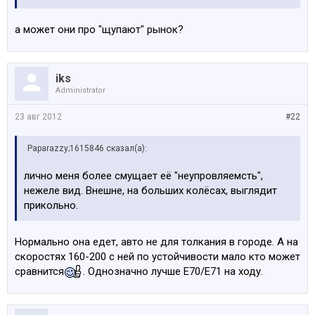
а может они про "щупают" рынок?
iks
Administrator
23 авг 2012
#22
Paparazzy;1615846 сказал(а):
лично меня более смущает её "неупровляемсть",
нежеле вид. Внешне, на больших колёсах, выглядит
прикольно.
Нормально она едет, авто не для толкания в городе. А на
скоростях 160-200 с ней по устойчивости мало кто может
сравнится
. Однозначно лучше Е70/Е71 на ходу.