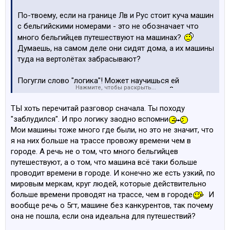
По-твоему, если на границе Лв и Рус стоит куча машин
с бельгийскими номерами - это не обозначает что
много бельгийцев путешествуют на машинах?
Думаешь, на самом деле они сидят дома, а их машины
туда на вертолётах забрасывают?
Погугли слово "логика"! Может научишься ей
Нажмите, чтобы раскрыть...
пользоваться и пригодится когда-нить.
ТЫ хоть перечитай разговор сначала. Ты походу
"заблудился". И про логику заодно вспомни
Мои машины тоже много где были, но это не значит, что
я на них больше на трассе провожу времени чем в
городе. А речь не о том, что много бельгийцев
путешествуют, а о том, что машина всё таки больше
проводит времени в городе. И конечно же есть узкий, по
мировым меркам, круг людей, которые действительно
больше времени проводят на трассе, чем в городе
И
вообще речь о 5гт, машине без канкурентов, так почему
она не пошла, если она идеальна для путешествий?