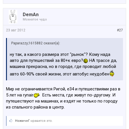
DemAn
Мохнатое чудо
23 авг 2012
#27
Paparazzy;1615882 сказал(а):
ну так, а какого размера этот "рынок"? Кому нада
авто для путешествий за 80+к евро?
НА трассе да,
машина прекрасна, но в городе, где проводит любой
авто 60-90% своей жизни, этот автобус неудобен
Мир не ограничивается Ригой, е34 и путешествиями раз в
5 лет на rynair
Есть места, где живут по-другому. И
путешествуют на машинах, и ездят не только по городу
из спального района в центр.
НожичеГ
нравится это.