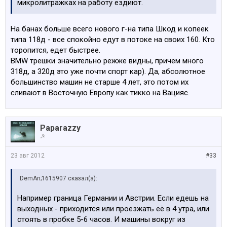
микролитражках на работу ездиют.
На банах больше всего нового г-на типа Шкод и копеек
типа 118д - все спокойно едут в потоке на своих 160. Кто
торопится, едет быстрее.
BMW трешки значительно режже видны, причем много
318д, а 320д это уже почти спорт кар). Да, абсолютное
большинство машин не старше 4 лет, это потом их
сливают в Восточную Европу как тикко на Вацияс.
Paparazzy
☭
23 авг 2012
#33
DemAn;1615907 сказал(а):
Например граница Германии и Австрии. Если едешь на
выходных - приходится или проезжать её в 4 утра, или
стоять в пробке 5-6 часов. И машины вокруг из