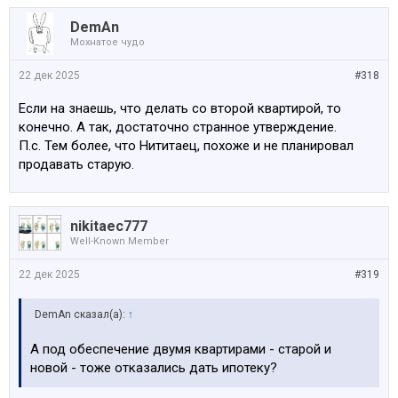
DemAn
Мохнатое чудо
22 дек 2025
#318
Если на знаешь, что делать со второй квартирой, то
конечно. А так, достаточно странное утверждение.
П.с. Тем более, что Нититаец, похоже и не планировал
продавать старую.
nikitaec777
Well-Known Member
22 дек 2025
#319
DemAn сказал(а):
↑
А под обеспечение двумя квартирами - старой и
новой - тоже отказались дать ипотеку?