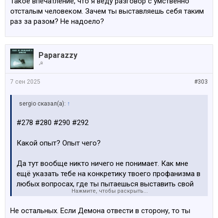
Такое впечатление, что я веду разговор с умственно
отсталым человеком. Зачем ты выставляешь себя таким
раз за разом? Не надоело?
Paparazzy
☭
7 сен 2025
#303
sergio сказал(а):
↑
#278 #280 #290 #292
Какой опыт? Опыт чего?
Да тут вообще никто ничего не понимает. Как мне
ещё указать тебе на конкретику твоего профанизма в
любых вопросах, где ты пытаешься выставить свой
Нажмите, чтобы раскрыть...
какой-то мистический "опыт" за истину, а всех
остальных - за идиотов? Тебе сложно что-то самому
Не остальных. Если Демона отвести в сторону, то ты
сделать даже тогда, когда тебе чётко говорят, что