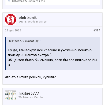
listerman75
нравится это.
elektronik
очень особый статус
22 дек 2025
#314
nikitaec777 сказал(а):
↑
Ну да, там вокруг все красиво и ухоженно, понятно
почему 90 центов экстра ;)
35 центов было бы смешно, если бы все включало бы
;)
что-то в итоге решили, купили?
nikitaec777
Well-Known Member