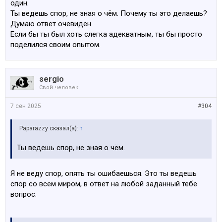
один.
нужно сделать: я тебе чётко задал вопрос, на
Ты ведешь спор, не зная о чём. Почему ты это делаешь?
который ты меня же и попросил ответить вместо
Думаю ответ очевиден.
себя.
Если бы ты был хоть слегка адекватным, ты бы просто
поделился своим опытом.
Такое впечатление, что я веду разговор с умственно
отсталым человеком. Зачем ты выставляешь себя
таким раз за разом? Не надоело?
sergio
Свой человек
7 сен 2025
#304
Paparazzy сказал(а):
↑
Ты ведешь спор, не зная о чём.
Я не веду спор, опять ты ошибаешься. Это ты ведешь
спор со всем миром, в ответ на любой заданный тебе
вопрос.