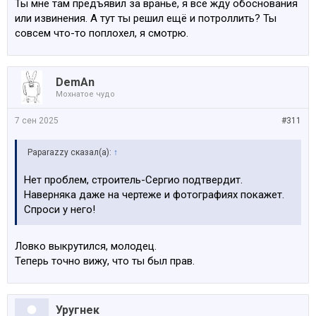
Ты мне там предъявил за враньё, я всё жду обоснования
или извинения. А тут ты решил ещё и потроллить? Ты
совсем что-то поплохел, я смотрю.
DemAn
Мохнатое чудо
7 сен 2025
#311
Paparazzy сказал(а):
↑
Нет проблем, строитель-Сергио подтвердит.
Наверняка даже на чертеже и фотографиях покажет.
Спроси у него!
Ловко выкрутился, молодец.
Теперь точно вижу, что ты был прав.
Уругнек