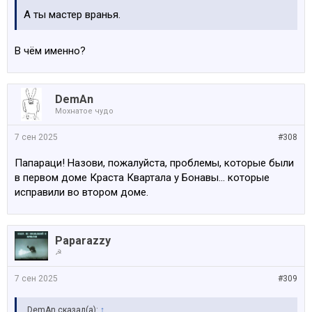
А ты мастер вранья.
В чём именно?
DemAn
Мохнатое чудо
7 сен 2025
#308
Папараци! Назови, пожалуйста, проблемы, которые были
в первом доме Краста Квартала у Бонавы... которые
исправили во втором доме.
Paparazzy
☭
7 сен 2025
#309
DemAn сказал(а):
↑