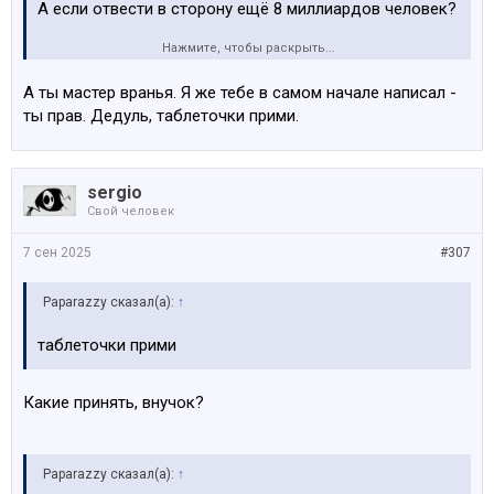
А если отвести в сторону ещё 8 миллиардов человек?
Нажмите, чтобы раскрыть...
Так это твоя прерогатива, зачем мне забирать у тебя
А ты мастер вранья. Я же тебе в самом начале написал -
единственное, что у тебя осталось.
ты прав. Дедуль, таблеточки прими.
sergio
Свой человек
7 сен 2025
#307
Paparazzy сказал(а):
↑
таблеточки прими
Какие принять, внучок?
Paparazzy сказал(а):
↑