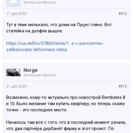
Well-Known Member
17 дек 2025
#312
Тут в теме мелькало, что дома на Пуцес говно. Вот
статейка на делфях вышла:
https://rus.delfi.lv/57860/latvia/1...e-v-purvciemse-
zafiksirovany-deformacii-steny
Norge
Well-Known Member
21 дек 2025
#313
Возможно, кому-то актуально про новострой Rembates 8
и 10. Было желание там купить квартиру, но теперь скажу
точно - это последнее место.
Началось там всё с того, что в последний момент узнали,
что два партнёра дербанят фирму и этот проект. По