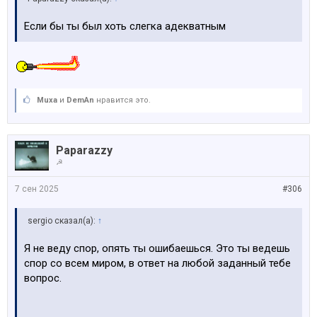
Если бы ты был хоть слегка адекватным
Muxa
и
DemAn
нравится это.
Paparazzy
☭
7 сен 2025
#306
sergio сказал(а):
↑
Я не веду спор, опять ты ошибаешься. Это ты ведешь
спор со всем миром, в ответ на любой заданный тебе
вопрос.