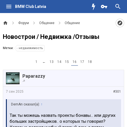
BMW Club Latvia
Форум
Общение
Общение
Новострои / Недвижка /Отзывы
Метки:
недвижимость
1
←
13
14
15
16
17
18
Paparazzy
☭
7 сен 2025
#301
DemAn сказал(а):
↑
Так ты можешь назвать проекты бонавы… или других
больших застройщиков.. о которых ты говорил?