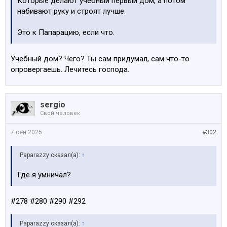
Которые делают учебный первый дом, а потом
набивают руку и строят лучше.
Это к Папарацию, если что.
Учебный дом? Чего? Ты сам придумал, сам что-то
опровергаешь. Лечитесь господа.
sergio
Свой человек
7 сен 2025
#302
Paparazzy сказал(а):
↑
Где я умничал?
#278 #280 #290 #292
Paparazzy сказал(а):
↑