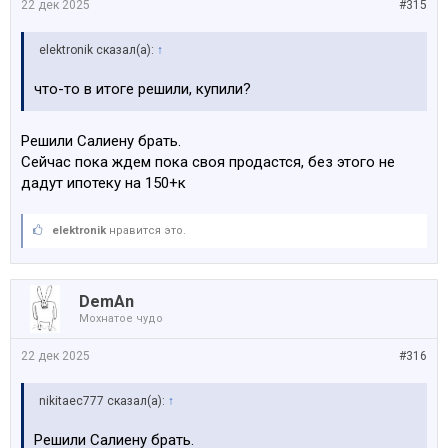
22 дек 2025
#315
elektronik сказал(а):
↑
что-то в итоге решили, купили?
Решили Салиену брать.
Сейчас пока ждем пока своя продастся, без этого не
дадут ипотеку на 150+к
elektronik
нравится это.
DemAn
Мохнатое чудо
22 дек 2025
#316
nikitaec777 сказал(а):
↑
Решили Салиену брать.