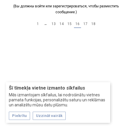
(Вы должны войти или зарегистрироваться, чтобы разместить
сообщение.)
1
←
13
14
15
16
17
18
Šī tīmekļa vietne izmanto sīkfailus
Mēs izmantojam sīkfailus, lai nodrošinātu vietnes
pamata funkcijas, personalizētu saturu un reklāmas
un analizētu mūsu datu plūsmu.
Piekrītu
Uzzināt vairāk