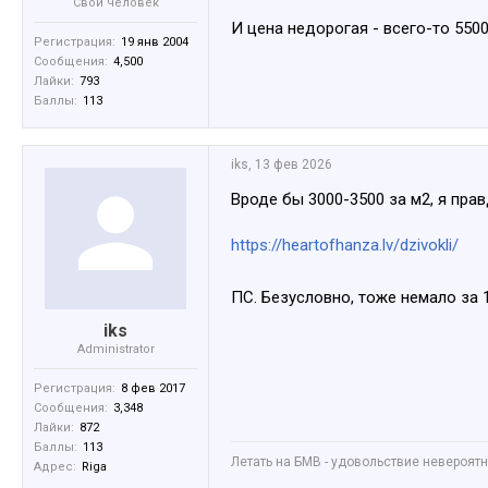
Свой человек
И цена недорогая - всего-то 5500
Регистрация:
19 янв 2004
Сообщения:
4,500
Лайки:
793
Баллы:
113
iks
,
13 фев 2026
Вроде бы 3000-3500 за м2, я пра
https://heartofhanza.lv/dzivokli/
ПС. Безусловно, тоже немало за 
iks
Administrator
Регистрация:
8 фев 2017
Сообщения:
3,348
Лайки:
872
Баллы:
113
Летать на БМВ - удовольствие невероятное
Адрес:
Riga