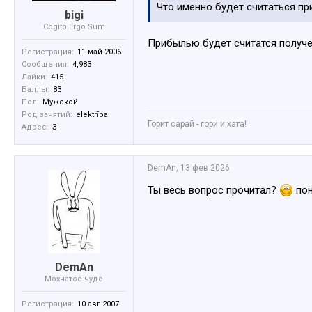
Что именно будет считаться п
bigi
Cogito Ergo Sum
Прибылью будет считатся получен
Регистрация:
11 май 2006
Сообщения:
4,983
Лайки:
415
Баллы:
83
Пол:
Мужской
Род занятий:
elektrība
Горит сарай - гори и хата!
Адрес:
З
DemAn
,
13 фев 2026
Ты весь вопрос прочитал?
пон
DemAn
Мохнатое чудо
Регистрация:
10 авг 2007