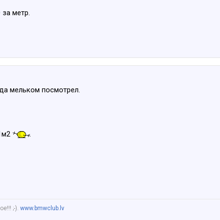
 за метр.
вда мельком посмотрел.
1м2
!!! ;-).
www.bmwclub.lv