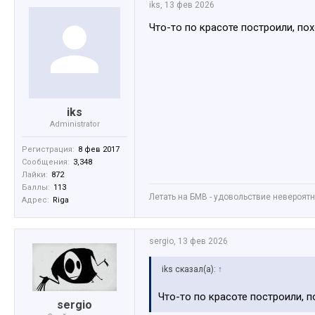
iks
,
13 фев 2026
Что-то по красоте построили, по
iks
Administrator
Регистрация:
8 фев 2017
Сообщения:
3,348
Лайки:
872
Баллы:
113
Летать на БМВ - удовольствие невероятное
Адрес:
Riga
sergio
,
13 фев 2026
iks сказал(а):
↑
Что-то по красоте построили, п
sergio