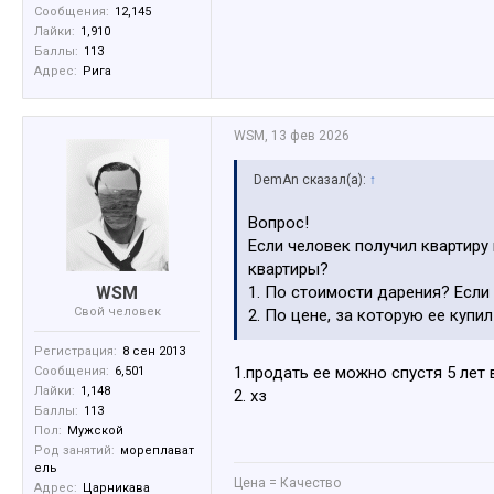
Сообщения:
12,145
Лайки:
1,910
Баллы:
113
Адрес:
Рига
WSM
,
13 фев 2026
DemAn сказал(а):
↑
Вопрос!
Если человек получил квартиру
квартиры?
WSM
1. По стоимости дарения? Если 
Свой человек
2. По цене, за которую ее купи
Регистрация:
8 сен 2013
1.продать ее можно спустя 5 лет 
Сообщения:
6,501
Лайки:
1,148
2. хз
Баллы:
113
Пол:
Мужской
Род занятий:
мореплават
ель
Цена = Качество
Адрес:
Царникава