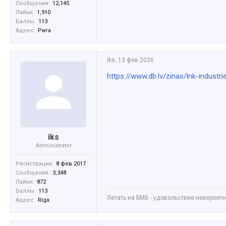
Сообщения:
12,145
Лайки:
1,910
Баллы:
113
Адрес:
Рига
iks
,
13 фев 2026
https://www.db.lv/zinas/lnk-indust
iks
Administrator
Регистрация:
8 фев 2017
Сообщения:
3,348
Лайки:
872
Баллы:
113
Летать на БМВ - удовольствие невероятное
Адрес:
Riga