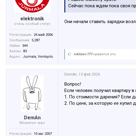
Сейчас пока ждем пока своя пр
elektronik
Они начали ставить зарядки возл
очень особый статус
Регистрация:
24 май 2006
Сообщения:
5,287
Лайки:
344
Баллы:
83
nikitaec777
нравится это.
Адрес:
Jurmala, Ventspils
DemAn
,
13 фев 2026
Вопрос!
Если человек получил квартиру в
1. По стоимости дарения? Если да
2. По цене, за которую ее купил 
DemAn
Мохнатое чудо
Регистрация:
10 авг 2007