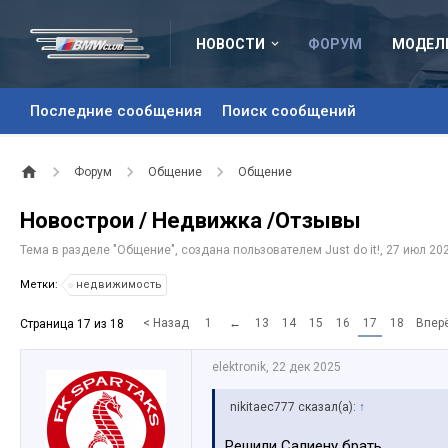
НОВОСТИ
ФОРУМ
МОДЕЛ
Последние сообщения
Поиск сообщений
Форум
Общение
Общение
Новострои / Недвижка /Отзывы
Тема в разделе "
Общение
", создана пользователем
Just do it!
,
27 июл 20
Метки:
недвижимость
< Назад
1
←
13
14
15
16
17
18
Впер
Страница 17 из 18
elektronik
,
22 дек 2025
nikitaec777 сказал(а):
↑
Решили Салиену брать.