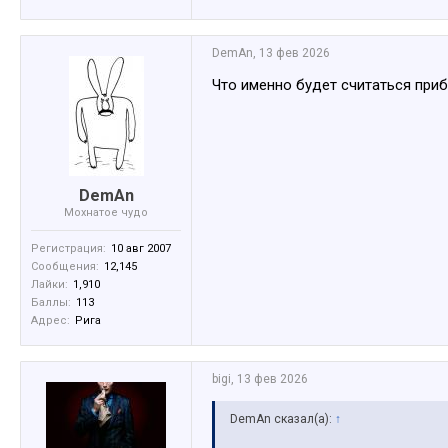
DemAn
,
13 фев 2026
Что именно будет считаться при
DemAn
Мохнатое чудо
Регистрация:
10 авг 2007
Сообщения:
12,145
Лайки:
1,910
Баллы:
113
Адрес:
Рига
bigi
,
13 фев 2026
DemAn сказал(а):
↑