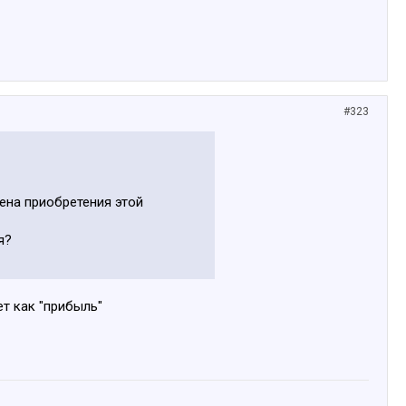
#323
цена приобретения этой
я?
ет как "прибыль"