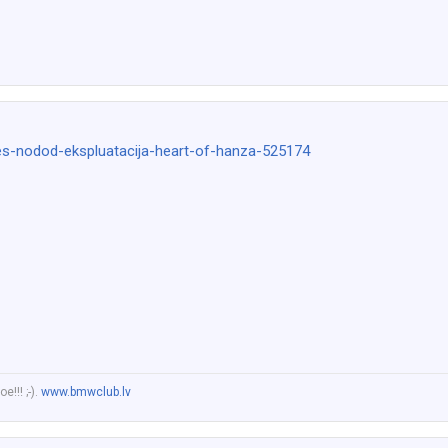
ries-nodod-ekspluatacija-heart-of-hanza-525174
!!! ;-).
www.bmwclub.lv