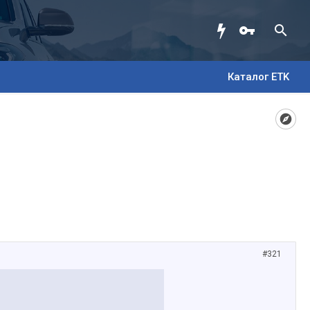
Каталог ETK
#321