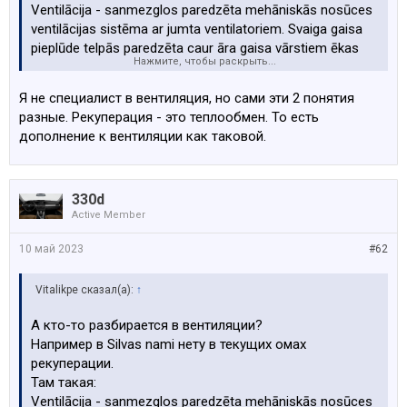
Ventilācija - sanmezglos paredzēta mehāniskās nosūces
ventilācijas sistēma ar jumta ventilatoriem. Svaiga gaisa
pieplūde telpās paredzēta caur āra gaisa vārstiem ēkas
Нажмите, чтобы раскрыть...
fasādē. Gaisa pārplūdei no dzīvojamām telpām uz
sanmezgliem paredzētas trokšņu slāpējošas pārplūdes
Я не специалист в вентиляция, но сами эти 2 понятия
restes virs sanmezglu durvīm. Virtuves zonā (pie
разные. Рекуперация - это теплообмен. То есть
komunikāciju šahtām) paredzēti pieslēgumi ventilācijas
дополнение к вентиляции как таковой.
stāvvadiem tvaika nosūcēju montāžai.
Услышал мнение, что в таких новых утеплённых домах
обязательна нужна рекуперация? иначе будет гнить,
330d
или это не так?
Active Member
Спасибо за ответы
10 май 2023
#62
Vitalikpe сказал(а):
↑
А кто-то разбирается в вентиляции?
Например в Silvas nami нету в текущих омах
рекуперации.
Там такая:
Ventilācija - sanmezglos paredzēta mehāniskās nosūces