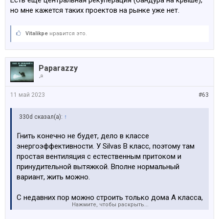
Есть ещё центральная рекуперация (бандура на крыше),
но мне кажется таких проектов на рынке уже нет.
Vitalikpe
нравится это.
Paparazzy
☭
11 май 2023
#63
330d сказал(а):
↑
Гнить конечно не будет, дело в классе
энергоэффективности. У Silvas B класс, поэтому там
простая вентиляция с естественным притоком и
принудительной вытяжкой. Вполне нормальный
вариант, жить можно.
С недавних пор можно строить только дома A класса,
Нажмите, чтобы раскрыть...
а это подразумевает использование рекуперации.