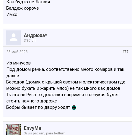
Как будто не Латвия
Все 5 этажки
Балдеж короче
Имхо
Андрюха*
DSC off
25 май 2023
#77
Из минусов
Под домом речка, соответственно много комаров и так
далее
Беседок (домик с крышей светом и электричеством где
можно бухать и жарить мясо) не так много как домов
Тк это не Рига то доставка например с сенукая будет
стоить намного дороже
Бобры бывает по двору ходят
EnvyMe
Si vis pacem, para bellum