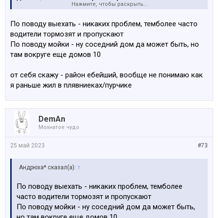
Нажмите, чтобы раскрыть...
представляю, как вообще можно захотеть там что-то
купить.
По поводу выехать - никаких проблем, темболее часто
водители тормозят и пропускают
Когда мимо проезжаешь, смотришь на те дома и
По поводу мойки - ну соседний дом да может быть, но
думаешь - вот же бедолаги.
там вокруге еще домов 10
от себя скажу - район ебейший, вообще не понимаю как
я раньше жил в плявниеках/пурчике
DemAn
Мохнатое чудо
25 май 2023
#73
Андрюха* сказал(а):
↑
По поводу выехать - никаких проблем, темболее
часто водители тормозят и пропускают
По поводу мойки - ну соседний дом да может быть,
но там вокруге еще домов 10