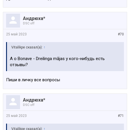
Андрюха*
DSC off
25 май 2023
#70
Vitalikpe сказал(а):
↑
А о Bonave - Dreilinga mājas у кого-нибудь есть
отзывы?
Пиши в личку все вопросы
Андрюха*
DSC off
25 май 2023
#71
Vitalikpe сказал(а):
↑