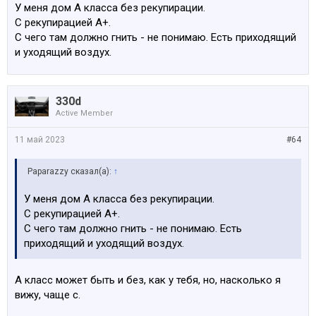
У меня дом А класса без рекупирации.
Рекуперация (индивидуальная) - это нормативный
С рекупирацией А+.
воздухообмен при минимальных теплопотерях.
С чего там должно гнить - не понимаю. Есть приходящий
Минусы - нужно будет менять фильтра каждые 4-6
и уходящий воздух.
месяцев по 20-30 eur, плюс в большинстве случаев не
будет канала для кухонной вытяжки. Т.е. вытяжка
должна быть с угольными фильтрами (опять деньги) и
330d
будет работать только на рециркуляцию.
Active Member
Есть ещё центральная рекуперация (бандура на
11 май 2023
#64
крыше), но мне кажется таких проектов на рынке уже
нет.
Paparazzy сказал(а):
↑
У меня дом А класса без рекупирации.
С рекупирацией А+.
С чего там должно гнить - не понимаю. Есть
приходящий и уходящий воздух.
А класс может быть и без, как у тебя, но, насколько я
вижу, чаще с.