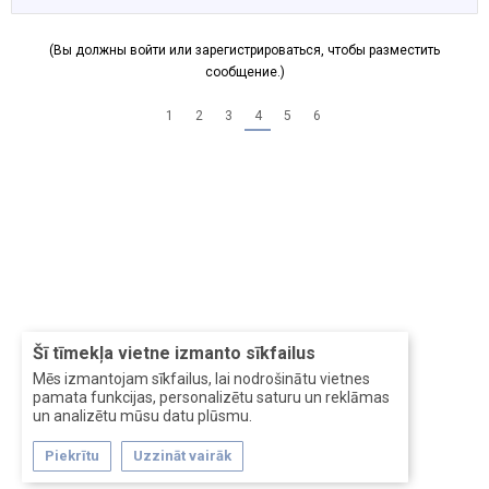
(Вы должны войти или зарегистрироваться, чтобы разместить
сообщение.)
1
2
3
4
5
6
Šī tīmekļa vietne izmanto sīkfailus
Mēs izmantojam sīkfailus, lai nodrošinātu vietnes
pamata funkcijas, personalizētu saturu un reklāmas
un analizētu mūsu datu plūsmu.
Piekrītu
Uzzināt vairāk