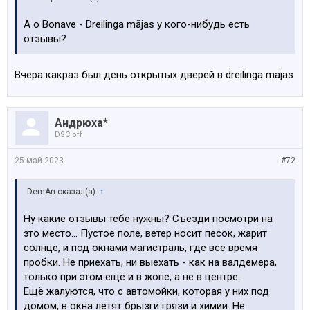
А о Bonave - Dreilinga mājas у кого-нибудь есть
отзывы?
Вчера какраз был день открытых дверей в dreilinga majas
Андрюха*
DSC off
25 май 2023
#72
DemAn сказал(а):
↑
Ну какие отзывы тебе нужны? Съезди посмотри на
это место... Пустое поле, ветер носит песок, жарит
солнце, и под окнами магистраль, где всё время
пробки. Не приехать, ни выехать - как на валдемера,
только при этом ещё и в жопе, а не в центре.
Ещё жалуются, что с автомойки, которая у них под
домом, в окна летят брызги грязи и химии. Не