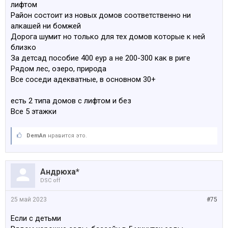
лифтом
Район состоит из новых домов соответственно ни
алкашей ни бомжей
Дорога шумит но только для тех домов которые к ней
близко
За детсад пособие 400 еур а не 200-300 как в риге
Рядом лес, озеро, природа
Все соседи адекватные, в основном 30+
есть 2 типа домов с лифтом и без
Все 5 этажки
DemAn
нравится это.
Андрюха*
DSC off
25 май 2023
#75
Если с детьми