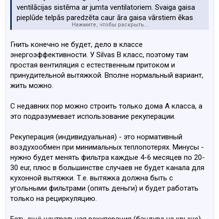
ventilācijas sistēma ar jumta ventilatoriem. Svaiga gaisa
pieplūde telpās paredzēta caur āra gaisa vārstiem ēkas
Нажмите, чтобы раскрыть...
fasādē. Gaisa pārplūdei no dzīvojamām telpām uz
sanmezgliem paredzētas trokšņu slāpējošas pārplūdes
Гнить конечно не будет, дело в классе
restes virs sanmezglu durvīm. Virtuves zonā (pie
энергоэффективности. У Silvas B класс, поэтому там
komunikāciju šahtām) paredzēti pieslēgumi ventilācijas
простая вентиляция с естественным притоком и
stāvvadiem tvaika nosūcēju montāžai.
принудительной вытяжкой. Вполне нормальный вариант,
Услышал мнение, что в таких новых утеплённых домах
жить можно.
обязательна нужна рекуперация? иначе будет гнить,
или это не так?
С недавних пор можно строить только дома A класса, а
Спасибо за ответы
это подразумевает использование рекуперации.
Рекуперация (индивидуальная) - это нормативный
воздухообмен при минимальных теплопотерях. Минусы -
нужно будет менять фильтра каждые 4-6 месяцев по 20-
30 eur, плюс в большинстве случаев не будет канала для
кухонной вытяжки. Т.е. вытяжка должна быть с
угольными фильтрами (опять деньги) и будет работать
только на рециркуляцию.