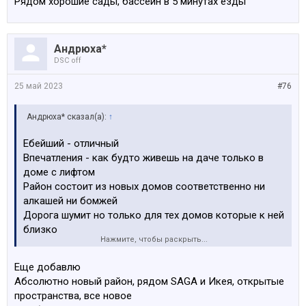
Рядом хорошие сады, бассейн в 5 минутах езды
Андрюха*
DSC off
25 май 2023
#76
Андрюха* сказал(а):
↑
Ебейший - отличный
Впечатления - как будто живешь на даче только в
доме с лифтом
Район состоит из новых домов соответственно ни
алкашей ни бомжей
Дорога шумит но только для тех домов которые к ней
близко
Нажмите, чтобы раскрыть...
За детсад пособие 400 еур а не 200-300 как в риге
Рядом лес, озеро, природа
Еще добавлю
Все соседи адекватные, в основном 30+
Абсолютно новый район, рядом SAGA и Икея, открытые
пространства, все новое
есть 2 типа домов с лифтом и без