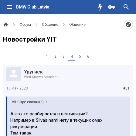
BMW Club Latvia
Форум
Общение
Общение
Новостройки YIT
1
2
3
4
5
6
Уругнек
Well-Known Member
10 май 2023
#61
Vitalikpe сказал(а):
↑
А кто-то разбирается в вентиляции?
Например в Silvas nami нету в текущих омах
рекуперации.
Там такая: