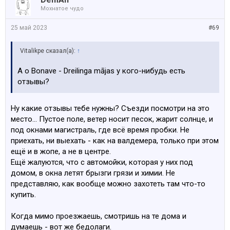
Мохнатое чудо
25 май 2023
#69
Vitalikpe сказал(а):
↑
А о Bonave - Dreilinga mājas у кого-нибудь есть
отзывы?
Ну какие отзывы тебе нужны? Съезди посмотри на это
место... Пустое поле, ветер носит песок, жарит солнце, и
под окнами магистраль, где всё время пробки. Не
приехать, ни выехать - как на валдемера, только при этом
ещё и в жопе, а не в центре.
Ещё жалуются, что с автомойки, которая у них под
домом, в окна летят брызги грязи и химии. Не
представляю, как вообще можно захотеть там что-то
купить.
Когда мимо проезжаешь, смотришь на те дома и
думаешь - вот же бедолаги.