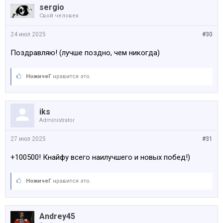
sergio
Свой человек
24 июл 2025
#30
Поздравляю! (лучше поздно, чем никогда)
НожичеГ
нравится это.
iks
Administrator
27 июл 2025
#31
+100500! Кнайфу всего наилучшего и новых побед!)
НожичеГ
нравится это.
Andrey45