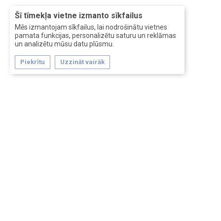
Šī tīmekļa vietne izmanto sīkfailus
Mēs izmantojam sīkfailus, lai nodrošinātu vietnes
pamata funkcijas, personalizētu saturu un reklāmas
un analizētu mūsu datu plūsmu.
Piekrītu
Uzzināt vairāk
Forum software by XenForo™
Перевод:
XF-Russia.ru
Сделано в
Entrypoint
Обратная связь
Помощь
Условия и правила