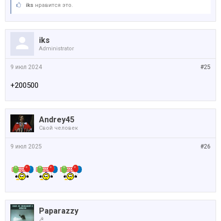
iks
нравится это.
iks
Administrator
9 июл 2024
#25
+200500
Andrey45
Свой человек
9 июл 2025
#26
Paparazzy
☭