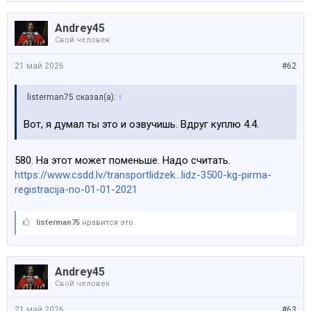
Andrey45
Свой человек
21 май 2026
#62
listerman75 сказал(а):
↑
Вот, я думал ты это и озвучишь. Вдруг куплю 4.4.
580. На этот может поменьше. Надо считать.
https://www.csdd.lv/transportlidzek...lidz-3500-kg-pirma-
registracija-no-01-01-2021
listerman75
нравится это.
Andrey45
Свой человек
21 май 2026
#63