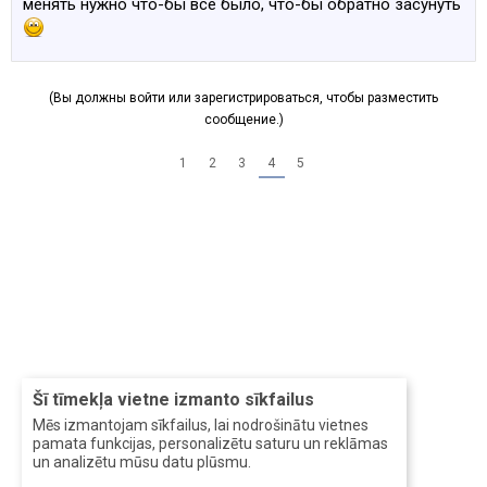
менять нужно что-бы все было, что-бы обратно засунуть
(Вы должны войти или зарегистрироваться, чтобы разместить
сообщение.)
1
2
3
4
5
Šī tīmekļa vietne izmanto sīkfailus
Mēs izmantojam sīkfailus, lai nodrošinātu vietnes
pamata funkcijas, personalizētu saturu un reklāmas
un analizētu mūsu datu plūsmu.