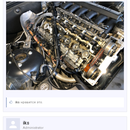
iks
нравится это.
iks
Administrator