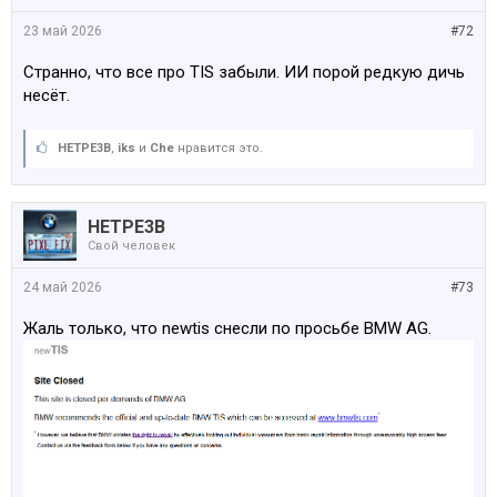
23 май 2026
#72
Странно, что все про TIS забыли. ИИ порой редкую дичь
несёт.
HETPE3B
,
iks
и
Che
нравится это.
HETPE3B
Свой человек
24 май 2026
#73
Жаль только, что newtis снесли по просьбе BMW AG.