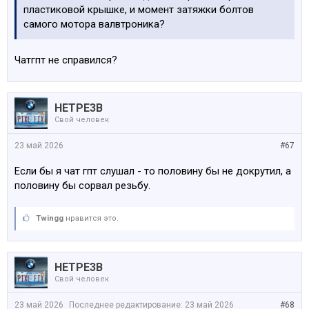
пластиковой крышке, и момент затяжки болтов
самого мотора валвтроника?
Чатгпт не справился?
HETPE3B
Свой человек
23 май 2026
#67
Если бы я чат гпт слушал - то половину бы не докрутил, а
половину бы сорвал резьбу.
Twingg
нравится это.
HETPE3B
Свой человек
23 май 2026
Последнее редактирование:
23 май 2026
#68