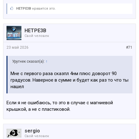
HETPE3B
нравится это.
HETPE3B
Свой человек
23 май 2026
#71
Уругнек сказал(а):
↑
Мне с первого раза сказпл 4нм плюс доворот 90
градусов. Наверное в сумме и будет как раз то что ты
нашел
Если я не ошибаюсь, то это в случае с магниевой
крышкой, а не с пластиковой.
sergio
Свой человек