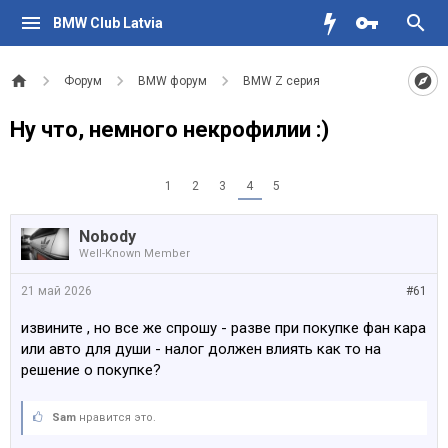
BMW Club Latvia
Форум
BMW форум
BMW Z серия
Ну что, немного некрофилии :)
1
2
3
4
5
Nobody
Well-Known Member
21 май 2026
#61
извините , но все же спрошу - разве при покупке фан кара
или авто для души - налог должен влиять как то на
решение о покупке?
Sam
нравится это.