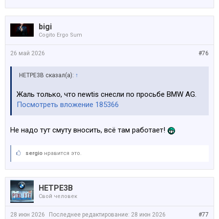
bigi
Cogito Ergo Sum
26 май 2026
#76
HETPE3B сказал(а):
↑
Жаль только, что newtis снесли по просьбе BMW AG.
Посмотреть вложение 185366
Не надо тут смуту вносить, всё там работает!
sergio
нравится это.
HETPE3B
Свой человек
28 июн 2026
Последнее редактирование:
28 июн 2026
#77