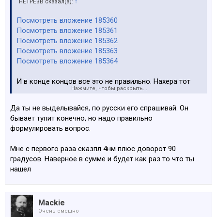
HETPE3B сказал(а):
↑
Посмотреть вложение 185360
Посмотреть вложение 185361
Посмотреть вложение 185362
Посмотреть вложение 185363
Посмотреть вложение 185364
И в конце концов все это не правильно. Нахера тот
Нажмите, чтобы раскрыть...
чат гпт нужен если я на официальной страничке
бумероводов
?
Да ты не выделывайся, по русски его спрашивай. Он
П.С. Момент нашел старым добрым гуглом.
бывает тупит конечно, но надо правильно
1. Torque specs for VT gasket fasteners -- 6nm
формулировать вопрос.
2. Torque specs for VT motor fasteners -- 10nm
Мне с первого раза сказпл 4нм плюс доворот 90
градусов. Наверное в сумме и будет как раз то что ты
нашел
Mackie
Очень смешно