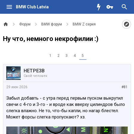
BMW Club Latvia
Форум
BMW форум
BMW Z серия
Ну что, немного некрофилии :)
1
2
3
4
5
HETPE3B
Свой человек
29 июн 2026
#81
Забыл добавть - с утра перед первым пуском выкрутил
свечи с 4-го и 3-го - и вроде как вверху цилиндров было
слегка влажно. Не то, что-бы капли, но нагар блестел.
Может форсы слегка пропускают? хз.