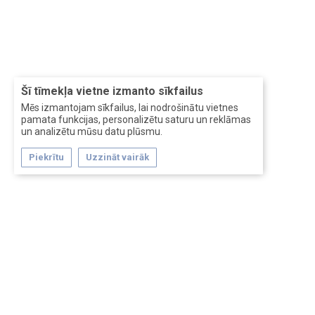
Šī tīmekļa vietne izmanto sīkfailus
Mēs izmantojam sīkfailus, lai nodrošinātu vietnes
pamata funkcijas, personalizētu saturu un reklāmas
un analizētu mūsu datu plūsmu.
Piekrītu
Uzzināt vairāk